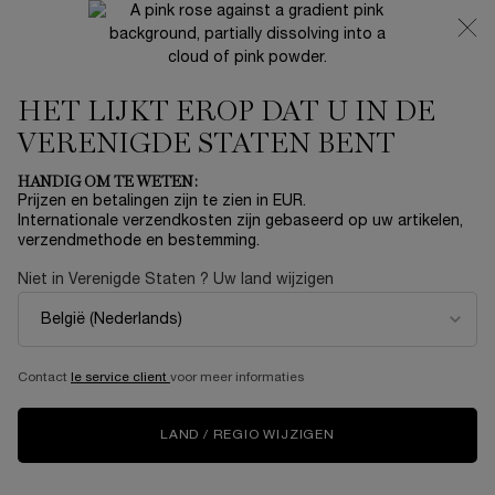
NIEUW 🍒 LA VIE EST BELLE VERY CHERRY | ONTVANG
EEN LUXE POUCH EN MINI CADEAU BIJ JOUW FULL-SIZE
AANKOOP
HET LIJKT EROP DAT U IN DE
0
Mijn
0 product
mandje
VERENIGDE STATEN BENT
Hoofdinhoud
...
COLLECTION
Absolue
HANDIG OM TE WETEN:
Prijzen en betalingen zijn te zien in EUR.
ABSOLUE ROSE 80 MICRO-
Internationale verzendkosten zijn gebaseerd op uw artikelen,
verzendmethode en bestemming.
DIFFUSION IN EMULSION
Niet in Verenigde Staten ? Uw land wijzigen
€ 242,00
Op voorraad
(€ 242,00/100 ml.)
Contact
le service client
voor meer informaties
NIEUW
LAND / REGIO WIJZIGEN