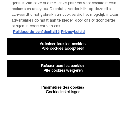
gebruik van onze site met onze partners voor sociale media,
contact met ons op!
reclame en analytics. Doordat u verder klikt op deze site
Via telefoon: +32 28 44 00 03 (9h00 - 17h00 | Maandag –
aanvaardt u het gebruik van cookies die het mogelijk maken
Vrijdag)
advertenties op maat aan te bieden door ons of door derde
Via e-mail
partijen in opdracht van ons.
Politique de confidentialité
Privacybeleid
FABRIKANTINFORMATIE
Autoriser tous les cookies
LANCOME PARIS
Alle cookies accepteren
14, rue Royale - 75008 Paris France
Info.conso@be.lancome.com
Refuser tous les cookies
Alle cookies weigeren
Aankoopoptie
Paramètres des cookies
Hoeveelheid
€ - BE (NL)
Cookie-instellingen
−
+
€ 242,00
―
IN WINKELMANDJE
ABSOLUE 
© Lancôme