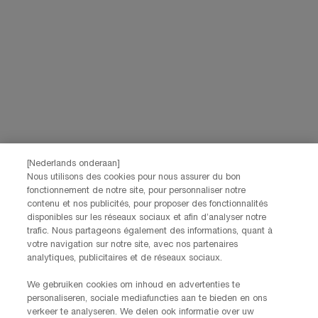
Lancôme, onderdeel van L’Oréal Benelux, evenals gepersonaliseerde
advertenties van L’Oréal Benelux-merken op partnerwebsites en
*
sociale netwerken.
*De gegevens die je verstrekt, zullen door L'Oréal Benelux worden gebruikt
om je account te beheren. Deze gegevens zullen, als je daar toestemming
voor hebt gegeven, ook gebruikt worden om je profiel te verrijken en je
gepersonaliseerde aanbiedingen te doen via directe communicatie van
Lancôme, evenals via advertenties van haar verschillende merken op
partnerwebsites en sociale netwerken, en om de prestaties van onze
marketingactiviteiten te meten. Je kunt jouw toestemming te allen tijde
intrekken via de afmeldlink in onze elektronische communicatie. Voor meer
informatie over de verwerking van jouw gegevens en rechten kun je ons
[Nederlands onderaan]
privacybeleid
raadplegen.
Nous utilisons des cookies pour nous assurer du bon
fonctionnement de notre site, pour personnaliser notre
Deze site wordt beschermd door Cloudflare en het privacybeleid en de
contenu et nos publicités, pour proposer des fonctionnalités
gebruiksvoorwaarden zijn van toepassing.
disponibles sur les réseaux sociaux et afin d’analyser notre
trafic. Nous partageons également des informations, quant à
votre navigation sur notre site, avec nos partenaires
AANMELDEN
analytiques, publicitaires et de réseaux sociaux.
We gebruiken cookies om inhoud en advertenties te
personaliseren, sociale mediafuncties aan te bieden en ons
NEEM CONTACT OP
verkeer te analyseren. We delen ook informatie over uw
De klantenservice van Lancôme staat tot je beschikking. Neem