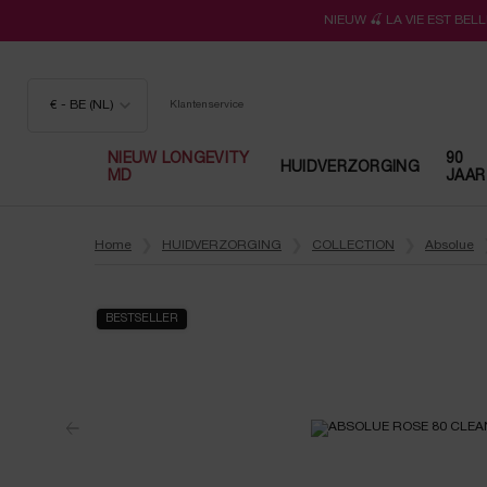
NIEUW 🍒 LA VIE EST BE
€ - BE (NL)
Klantenservice
NIEUW LONGEVITY
90
HUIDVERZORGING
MD
JAAR
Hoofdinhoud
Home
HUIDVERZORGING
COLLECTION
Absolue
BESTSELLER