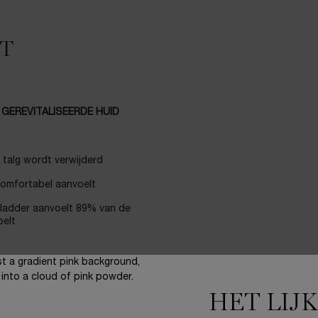
T
 GEREVITALISEERDE HUID
 talg wordt verwijderd
comfortabel aanvoelt
gladder aanvoelt 89% van de
oelt
HET LIJ