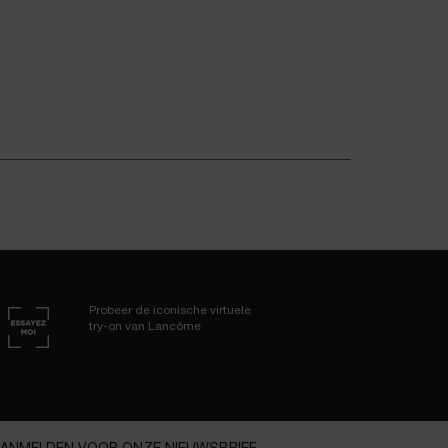
Probeer de iconische virtuele
try-on van Lancôme