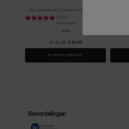
EEN JONGERE BLIK, DANKZIJ KUNSTMATIGE
Interce
INTELLIGENTIE
5.0
(1)
One size only
for ABSOLUE DE OOGCRÈME
20 ml
Oude prijs
€ 141,00
Nieuwe prijs
€ 84,60
IN WINKELMANDJE
ABSOLUE DE OOGCRÈM
PDP Reviews