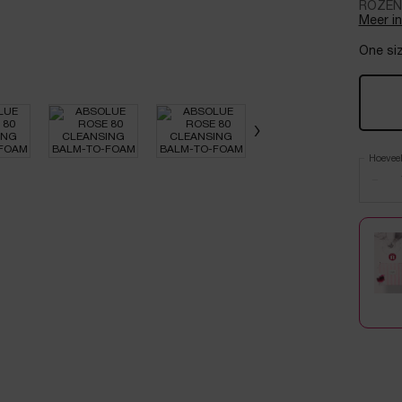
ROZENEM
Meer i
One siz
Hoevee
−