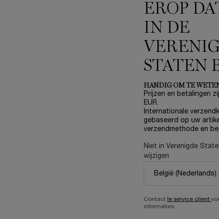
EROP DA
JOU
IN DE
VERENI
STATEN 
NIEUW
HANDIG OM TE WETE
Prijzen en betalingen zij
EUR.
Internationale verzendk
gebaseerd op uw artike
verzendmethode en be
Niet in Verenigde Stat
wijzigen
Contact
le service client
vo
informaties
E LONGEVITY MD INTERCEPT
ABSOLUE ROSE 80 ESSENC