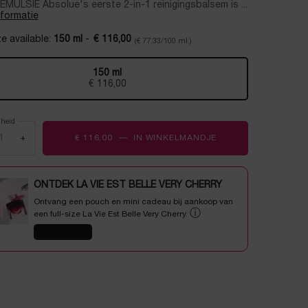
ULSIE Absolue's eerste 2-in-1 reinigingsbalsem is ...
nformatie
e available:
150 ml
-
€ 116,00
(€ 77,33/100 ml.)
150 ml
Geselecteerd
, 1 of 1
€ 116,00
lheid
+
€ 116,00
―
IN WINKELMANDJE
ABSOLUE ROSE 80 
ONTDEK LA VIE EST BELLE VERY CHERRY
Ontvang een pouch en mini cadeau bij aankoop van
ⓘ
een full-size La Vie Est Belle Very Cherry.
SHOP NU