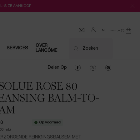
LL-SIZE AANKOOP
Mijn mandje
0
0 product
OVER
SERVICES
Zoeken
LANCÔME
Delen Op Facebook
Delen Op Twitter
Delen Op Pinter
Delen Op
SOLUE ROSE 80
EANSING BALM-TO-
OAM
Op voorraad
00
100 ml.)
ERZORGENDE REINIGINGSBALSEM MET