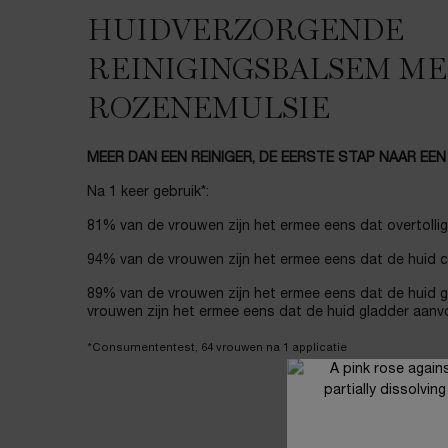
HUIDVERZORGENDE
REINIGINGSBALSEM ME
ROZENEMULSIE
MEER DAN EEN REINIGER, DE EERSTE STAP NAAR EEN
Na 1 keer gebruik*:
81% van de vrouwen zijn het ermee eens dat overtollig
94% van de vrouwen zijn het ermee eens dat de huid 
89% van de vrouwen zijn het ermee eens dat de huid 
vrouwen zijn het ermee eens dat de huid gladder aanv
*Consumententest, 64 vrouwen na 1 applicatie