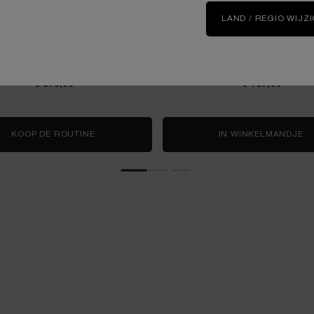
THE PROTOCOL
LOTION
LAND / REGIO WIJZ
pt – Longevity MD Protocol voor de
Geconcentreerde verzorgingsl
middelbare huid
One size only
for ABS
150 ml
€ 370,00
€ 167,00
E
KOOP DE ROUTINE
ABSOLUE LONGEVITY MD INTERCEPT THE PRO
IN WINKELMANDJE
A