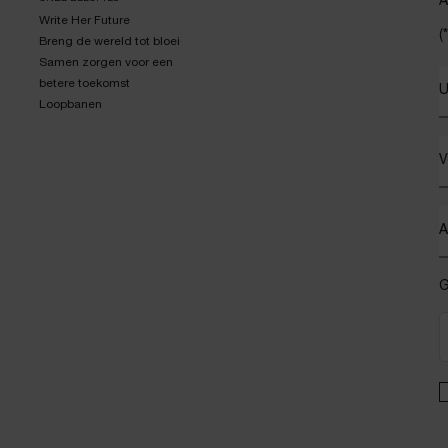
A
Write Her Future
(*
Breng de wereld tot bloei
Samen zorgen voor een
betere toekomst
U
Loopbanen
V
A
G