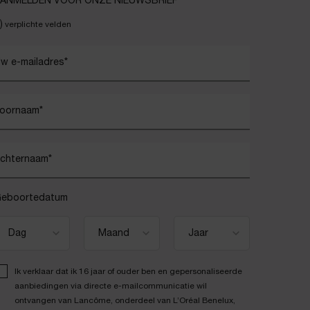
ANMELDEN VOOR ONZE NIEUWSBRIEF
)
verplichte velden
w e-mailadres
*
oornaam
*
chternaam
*
eboortedatum
Ik verklaar dat ik 16 jaar of ouder ben en gepersonaliseerde
aanbiedingen via directe e-mailcommunicatie wil
ontvangen van Lancôme, onderdeel van L’Oréal Benelux,