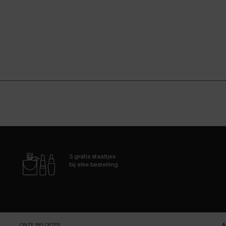
3 gratis staaltjes
bij elke bestelling
ONZE BELOFTES