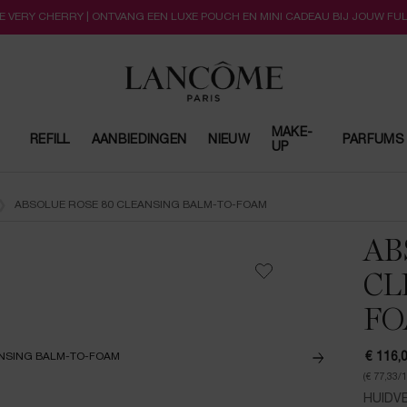
LLE VERY CHERRY | ONTVANG EEN LUXE POUCH EN MINI CADEAU BIJ JOUW FU
MAKE-
REFILL
AANBIEDINGEN
NIEUW
PARFUMS
UP
ABSOLUE ROSE 80 CLEANSING BALM-TO-FOAM
AB
CL
F
€ 116,
(€ 77,33/
HUIDV