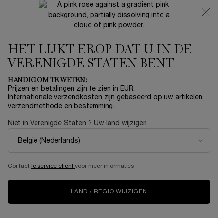
NIEUW 🍒 LA VIE EST BELLE VERY CHERRY | ONTVANG
EEN LUXE POUCH EN MINI CADEAU BIJ JOUW FULL-SIZE
AANKOOP
HET LIJKT EROP DAT U IN DE
0
Mijn
0 product
mandje
VERENIGDE STATEN BENT
Hoofdinhoud
Home
Summer With Lancôme
HANDIG OM TE WETEN:
Prijzen en betalingen zijn te zien in EUR.
24H DRAMA LIQUI-PENCIL
Internationale verzendkosten zijn gebaseerd op uw artikelen,
verzendmethode en bestemming.
€ 23,00
Op voorraad
Niet in Verenigde Staten ? Uw land wijzigen
(€ 958,33/50 g.)
Lancôme Drama Liquid Pencil Eyeliner Krachtige vloeibare
gel liner in een potlood. Deze ultraglijde ...
Meer informatie
4.2
(6)
Schrijf een beoordeling
Contact
le service client
voor meer informaties
Lees
6
beoordelingen.
Dezelfde
LAND / REGIO WIJZIGEN
paginalink.