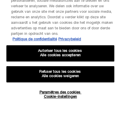
personaliseren, sociale mediafuncties aan te bieden en ons
verkeer te analyseren. We delen ook informatie over uw
gebruik van onze site met onze partners voor sociale media,
reclame en analytics. Doordat u verder klikt op deze site
aanvaardt u het gebruik van cookies die het mogelijk maken
advertenties op maat aan te bieden door ons of door derde
partijen in opdracht van ons.
Politique de confidentialité
Privacybeleid
Autoriser tous les cookies
Alle cookies accepteren
Refuser tous les cookies
Alle cookies weigeren
Paramètres des cookies
Hoeveelheid
Cookie-instellingen
−
+
€ 23,00
―
IN WINKELMANDJE
24H DRAMA