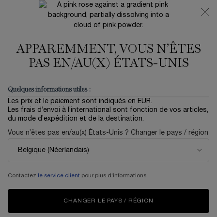
NOUVEAUTÉ 🍒 LA VIE EST BELLE VERY CHERRY |
RECEVEZ UNE TROUSSE LUXE ET UNE MINIATURE
OFFERTES POUR L’ACHAT D’UN FORMAT FULL-SIZE
APPAREMMENT, VOUS N’ÊTES
0
Mon
0 produit
panier
PAS EN/AU(X) ÉTATS-UNIS
Contenu principal
Service clientèle
Quelques informations utiles :
CONDITIONS
Les prix et le paiement sont indiqués en EUR.
GENERALES DE VENTE
Les frais d’envoi à l’international sont fonction de vos articles,
du mode d’expédition et de la destination.
Vous n’êtes pas en/au(x) États-Unis ? Changer le pays / région
CONDITIONS GENERALES DE
VENTE
Contactez
le service client
pour plus d'informations
DU SITE
www.lancome.be
CHANGER LE PAYS / RÉGION
En vigueur à compter du 01-01-2023