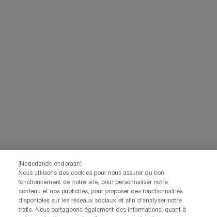
Navigation de bas de page
(*)
Champ Obligatoire
Votre email
*
Prénom
*
Nom
*
[Nederlands onderaan]
Date de naissance
Nous utilisons des cookies pour nous assurer du bon
fonctionnement de notre site, pour personnaliser notre
contenu et nos publicités, pour proposer des fonctionnalités
disponibles sur les réseaux sociaux et afin d’analyser notre
trafic. Nous partageons également des informations, quant à
Je déclare être âgé(e) d'au moins 16 ans et souhaite recevoir des