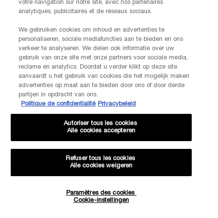
votre navigation sur notre site, avec nos partenaires
offres personnalisées de la part de Kiehl’s, appartenant à L’Oréal
analytiques, publicitaires et de réseaux sociaux.
Benelux, par communication directe par e-mail, ainsi que par le biais
We gebruiken cookies om inhoud en advertenties te
de publicités personnalisées des marques de L’Oréal Benelux sur les
personaliseren, sociale mediafuncties aan te bieden en ons
*
sites web partenaires et les réseaux sociaux.
verkeer te analyseren. We delen ook informatie over uw
gebruik van onze site met onze partners voor sociale media,
*Les données que vous nous fournissez seront utilisées par L'Oréal
reclame en analytics. Doordat u verder klikt op deze site
Benelux pour gérer votre compte. Elles seront également utilisées, avec
aanvaardt u het gebruik van cookies die het mogelijk maken
votre consentement ci-dessus, pour enrichir votre profil et vous proposer
advertenties op maat aan te bieden door ons of door derde
des offres personnalisées par communication directe de la part de
partijen in opdracht van ons.
Lancôme, ainsi que par le biais de publicités de ses différentes marques
Politique de confidentialité
Privacybeleid
sur les sites web et les réseaux sociaux partenaires, et pour mesurer la
performance de nos activités marketing. Vous pouvez rétracter votre
consentement à tout moment via le lien de désabonnement présent dans
Autoriser tous les cookies
Alle cookies accepteren
nos communications électroniques. Pour en savoir plus sur le traitement
de vos données et vos droits, consultez notre
Politique de confidentialité.
Refuser tous les cookies
Alle cookies weigeren
JE M’INSCRIS
-20% SUR VOTRE 1ÈRE COMMANDE*
Paramètres des cookies
Cookie-instellingen
CONTACTEZ-NOUS
OFFRES EXCLUSIVES
0
Nos services Lancôme sont à votre écoute. N'hésitez pas à