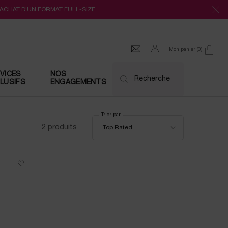
’ACHAT D’UN FORMAT FULL-SIZE
Mon panier
0
0 produit
VICES
NOS
Recherche
LUSIFS
ENGAGEMENTS
Trier par
Trier par
2 produits
Top Rated