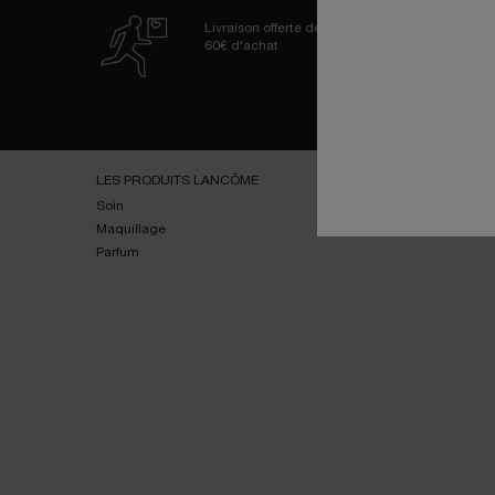
Livraison offerte dès
60€ d'achat
Navigation de bas de page
LES PRODUITS LANCÔME
SERVICES
Soin
E-youth Finder
Maquillage
Essai virtuel
Parfum