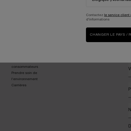
3 échantillons
offerts pour
toute commande
Contactez
le service client
d'informations
CHANGER LE PAYS / 
ENGAGEMENTS
(*
Write Her Future
Accompagner nos
consommateurs
V
Prendre soin de
l’environnement
Carrières
P
D