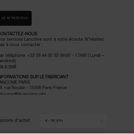
JE M’INSCRIS
CONTACTEZ-NOUS
os services Lancôme sont à votre écoute. N'hésitez
as à nous contacter :
ar téléphone: +32 28 44 00 02 (9h00 - 17h00 | Lundi –
endredi)
ia e-mail
NFORMATIONS SUR LE FABRICANT
ANCOME PARIS
4, rue Royale - 75008 Paris France
nfo.conso@be.lancome.com
ptions d'achat
€ - BE (FR)