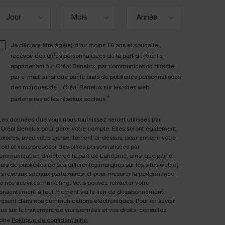
Je déclare être âgé(e) d'au moins 16 ans et souhaite
recevoir des offres personnalisées de la part de Kiehl’s,
appartenant à L’Oréal Benelux, par communication directe
par e-mail, ainsi que par le biais de publicités personnalisées
des marques de L’Oréal Benelux sur les sites web
*
partenaires et les réseaux sociaux.
Les données que vous nous fournissez seront utilisées par
'Oréal Benelux pour gérer votre compte. Elles seront également
tilisées, avec votre consentement ci-dessus, pour enrichir votre
rofil et vous proposer des offres personnalisées par
ommunication directe de la part de Lancôme, ainsi que par le
iais de publicités de ses différentes marques sur les sites web et
es réseaux sociaux partenaires, et pour mesurer la performance
e nos activités marketing. Vous pouvez rétracter votre
onsentement à tout moment via le lien de désabonnement
résent dans nos communications électroniques. Pour en savoir
lus sur le traitement de vos données et vos droits, consultez
otre
Politique de confidentialité.