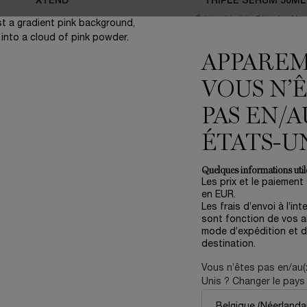
XTEND
TRIPLE SERUM 50ML
Édition Limitée Fête des Mèr
One size only
for Coffr
4.3
(137)
Gift Set
One size only
for Crème Rénergie Collagen+ Lift-Xtend
APPARE
50 ml
Ancien prix
151,00 €
Nouveau p
90,60 €
VOUS N’
125,00 €
PAS EN/A
Y CHERRY
AJOUTER AU PANIER
CRÈME RÉNERGIE COLLAGEN+ LIFT-XTEND
AJOUTER AU PANIER
C
ÉTATS-U
Quelques informations utile
Les prix et le paiement
en EUR.
Les frais d’envoi à l’int
sont fonction de vos ar
mode d’expédition et d
destination.
Vous n’êtes pas en/au(
Unis ? Changer le pays 