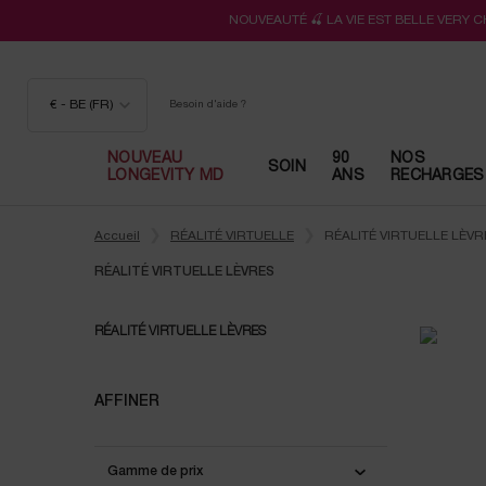
NOUVEAUTÉ 🍒 LA VIE EST BELLE VERY 
€ - BE (FR)
Besoin d'aide ?
NOUVEAU
90
NOS
SOIN
LONGEVITY MD
ANS
RECHARGES
Contenu principal
Accueil
RÉALITÉ VIRTUELLE
RÉALITÉ VIRTUELLE LÈVR
RÉALITÉ VIRTUELLE LÈVRES
RÉALITÉ VIRTUELLE LÈVRES
RÉALITÉ VIRTUELLE LÈVRES
AFFINER
Gamme de prix