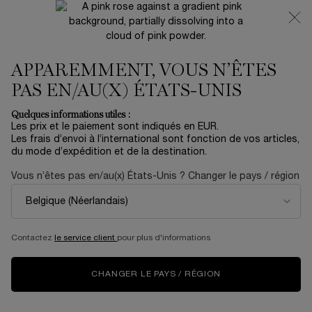
NOUVEAUTÉ 🍒 LA VIE EST BELLE VERY CHERRY |
RECEVEZ UNE TROUSSE LUXE ET UNE MINIATURE
OFFERTES POUR L’ACHAT D’UN FORMAT FULL-SIZE
APPAREMMENT, VOUS N’ÊTES
0
Mon
0 produit
panier
PAS EN/AU(X) ÉTATS-UNIS
Contenu principal
Accueil
OUTLET
Quelques informations utiles :
Les prix et le paiement sont indiqués en EUR.
L'ABSOLU GLOSS CREAM
Les frais d’envoi à l’international sont fonction de vos articles,
du mode d’expédition et de la destination.
25,80 €
En stock
43,00 €
Vous n’êtes pas en/au(x) États-Unis ? Changer le pays / région
Ancien prix
Nouveau prix
(322,50 €/100 ml.)
Soyez prêtes à vivre intensément, la vie en rose ! Découvrez
L'Absolu Gloss Cream, le nou ...
En savoir plus
Contactez
le service client
pour plus d'informations
ESSAI VIRTUEL
L'ABSOLU GLOSS CREAM
CHANGER LE PAYS / RÉGION
Select a
Color
for L'Absolu Gloss Cream
Sélectionnez un/une color pour L'Absolu Gloss Cream