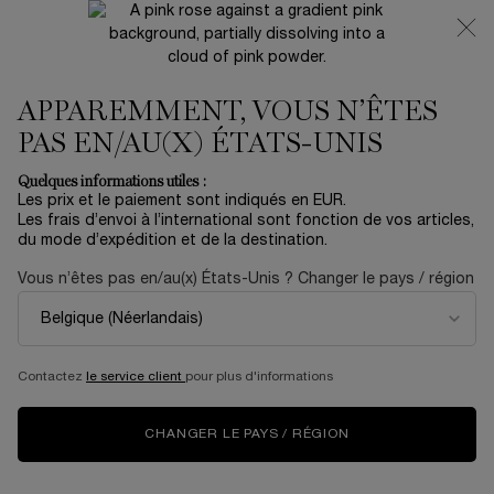
NOUVEAUTÉ 🍒 LA VIE EST BELLE VERY CHERRY |
RECEVEZ UNE TROUSSE LUXE ET UNE MINIATURE
OFFERTES POUR L’ACHAT D’UN FORMAT FULL-SIZE
APPAREMMENT, VOUS N’ÊTES
0
Mon
0 produit
panier
PAS EN/AU(X) ÉTATS-UNIS
Contenu principal
Accueil
MAQUILLAGE
Quelques informations utiles :
Les prix et le paiement sont indiqués en EUR.
JUICY TUBES CHEEKS
Les frais d’envoi à l’international sont fonction de vos articles,
du mode d’expédition et de la destination.
HIGHLIGHTER
Vous n’êtes pas en/au(x) États-Unis ? Changer le pays / région
29,00 €
En stock
Des teintes juicy enrichies en Vitamine CG pour un glow
encore plus éclatant.
Contactez
le service client
pour plus d'informations
ESSAI VIRTUEL
CHANGER LE PAYS / RÉGION
NOUVEAU