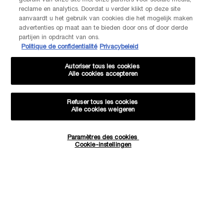
gebruik van onze site met onze partners voor sociale media,
reclame en analytics. Doordat u verder klikt op deze site
Par téléphone: +32 28 44 00 02 (9h00 - 17h00 | Lundi –
Vendredi)
aanvaardt u het gebruik van cookies die het mogelijk maken
Via e-mail
advertenties op maat aan te bieden door ons of door derde
partijen in opdracht van ons.
Politique de confidentialité
Privacybeleid
INFORMATIONS SUR LE FABRICANT
LANCOME PARIS
Autoriser tous les cookies
14, rue Royale - 75008 Paris France
Alle cookies accepteren
Info.conso@be.lancome.com
Refuser tous les cookies
Alle cookies weigeren
Options d'achat
Paramètres des cookies
Quantité
€ - BE (FR)
Cookie-instellingen
−
+
29,00 €
―
AJOUTER AU PANIER
JUICY TU
© Lancôme