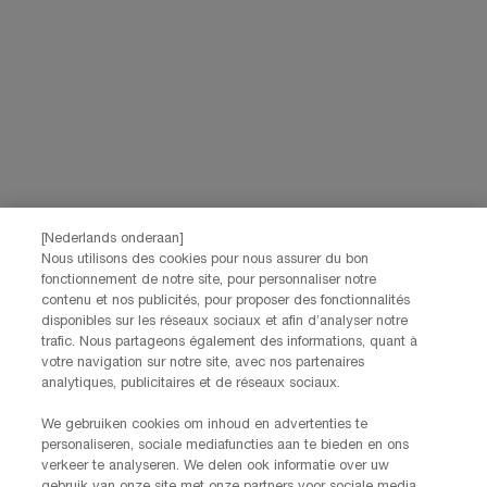
Benelux, par communication directe par e-mail, ainsi que par le biais
de publicités personnalisées des marques de L’Oréal Benelux sur les
*
sites web partenaires et les réseaux sociaux.
*Les données que vous nous fournissez seront utilisées par L'Oréal
Benelux pour gérer votre compte. Elles seront également utilisées, avec
votre consentement ci-dessus, pour enrichir votre profil et vous proposer
des offres personnalisées par communication directe de la part de
Lancôme, ainsi que par le biais de publicités de ses différentes marques
sur les sites web et les réseaux sociaux partenaires, et pour mesurer la
performance de nos activités marketing. Vous pouvez rétracter votre
[Nederlands onderaan]
consentement à tout moment via le lien de désabonnement présent dans
Nous utilisons des cookies pour nous assurer du bon
nos communications électroniques. Pour en savoir plus sur le traitement
fonctionnement de notre site, pour personnaliser notre
de vos données et vos droits, consultez notre
Politique de confidentialité.
contenu et nos publicités, pour proposer des fonctionnalités
disponibles sur les réseaux sociaux et afin d’analyser notre
trafic. Nous partageons également des informations, quant à
votre navigation sur notre site, avec nos partenaires
JE M’INSCRIS
analytiques, publicitaires et de réseaux sociaux.
We gebruiken cookies om inhoud en advertenties te
CONTACTEZ-NOUS
personaliseren, sociale mediafuncties aan te bieden en ons
Nos services Lancôme sont à votre écoute. N'hésitez pas à
verkeer te analyseren. We delen ook informatie over uw
nous contacter :