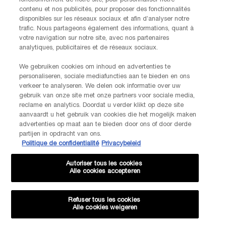
fonctionnement de notre site, pour personnaliser notre
contenu et nos publicités, pour proposer des fonctionnalités
disponibles sur les réseaux sociaux et afin d’analyser notre
INFORMATIONS SUR LE FABRICANT
trafic. Nous partageons également des informations, quant à
LANCOME PARIS
votre navigation sur notre site, avec nos partenaires
14, rue Royale - 75008 Paris France
analytiques, publicitaires et de réseaux sociaux.
Info.conso@be.lancome.com
We gebruiken cookies om inhoud en advertenties te
personaliseren, sociale mediafuncties aan te bieden en ons
Options d'achat
verkeer te analyseren. We delen ook informatie over uw
gebruik van onze site met onze partners voor sociale media,
reclame en analytics. Doordat u verder klikt op deze site
€ - BE (FR)
aanvaardt u het gebruik van cookies die het mogelijk maken
advertenties op maat aan te bieden door ons of door derde
partijen in opdracht van ons.
Politique de confidentialité
Privacybeleid
© Lancôme
Autoriser tous les cookies
Alle cookies accepteren
Refuser tous les cookies
Alle cookies weigeren
Plan du site
CGU
Politique de confidentialité
FAQ