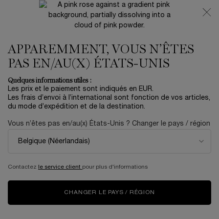
NOUVEAUTÉ 🍒 LA VIE EST BELLE VERY CHERRY |
RECEVEZ UNE TROUSSE LUXE ET UNE MINIATURE
OFFERTES POUR L’ACHAT D’UN FORMAT FULL-SIZE
APPAREMMENT, VOUS N’ÊTES
0
Mon
0 produit
panier
PAS EN/AU(X) ÉTATS-UNIS
Contenu principal
Accueil
MAQUILLAGE
Quelques informations utiles :
Trier par
TRIER PAR
Les prix et le paiement sont indiqués en EUR.
41 produits
TOP RATED
AFFINER
MENU DE FILTRAGE
Les frais d’envoi à l’international sont fonction de vos articles,
du mode d’expédition et de la destination.
Vous n’êtes pas en/au(x) États-Unis ? Changer le pays / région
NOUVEAUTÉ
NOUVEAUTÉ
Contactez
le service client
pour plus d'informations
CHANGER LE PAYS / RÉGION