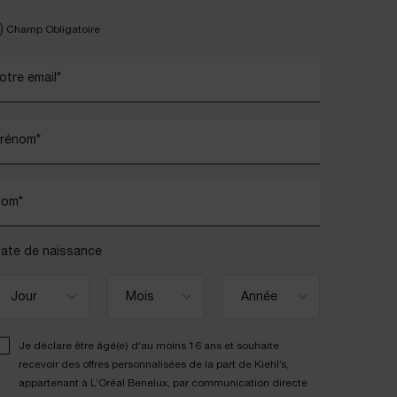
)
Champ Obligatoire
otre email
*
rénom
*
Nom
*
ate de naissance
Je déclare être âgé(e) d'au moins 16 ans et souhaite
recevoir des offres personnalisées de la part de Kiehl’s,
appartenant à L’Oréal Benelux, par communication directe