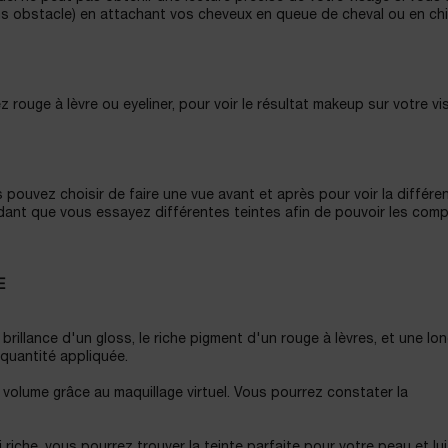
ns obstacle) en attachant vos cheveux en queue de cheval ou en ch
z rouge à lèvre ou eyeliner, pour voir le résultat makeup sur votre v
 pouvez choisir de faire une vue avant et après pour voir la différe
dant que vous essayez différentes teintes afin de pouvoir les comp
E
a brillance d'un gloss, le riche pigment d'un rouge à lèvres, et une lo
 quantité appliquée.
 volume grâce au maquillage virtuel. Vous pourrez constater la
riche, vous pourrez trouver la teinte parfaite pour votre peau et lui 