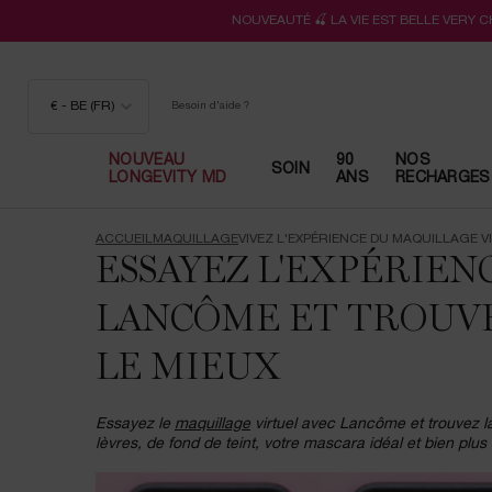
NOUVEAUTÉ 🍒 LA VIE EST BELLE VERY 
€ - BE (FR)
Besoin d'aide ?
NOUVEAU
90
NOS
SOIN
LONGEVITY MD
ANS
RECHARGES
Contenu principal
ACCUEIL
MAQUILLAGE
VIVEZ L'EXPÉRIENCE DU MAQUILLAGE 
ESSAYEZ L'EXPÉRIE
LANCÔME ET TROUVE
LE MIEUX
Essayez le
maquillage
virtuel avec Lancôme et trouvez l
lèvres, de fond de teint, votre mascara idéal et bien plus