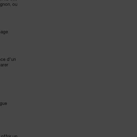
ignon, ou
isage
nce d'un
arer
ngue
offrir un