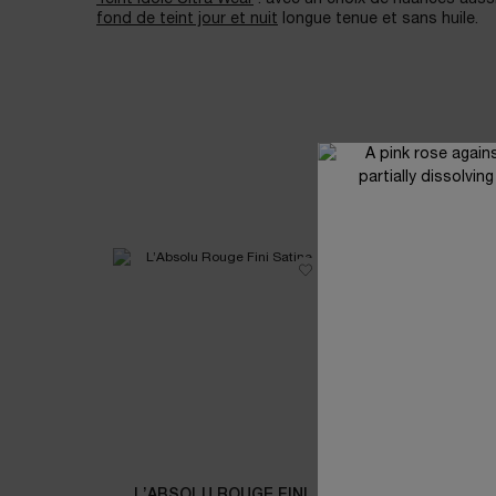
fond de teint jour et nuit
longue tenue et sans huile.
ACHETE
L’ABSOLU ROUGE FINI
L'ABSOLU LA