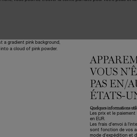
R LA SÉLECTION
APPARE
VOUS N’
BESTSELLER
PAS EN/A
ÉTATS-U
Quelques informations utile
Les prix et le paiement
en EUR.
Les frais d’envoi à l’int
sont fonction de vos ar
mode d’expédition et d
CQUER
GRANDIÔSE
TEINT IDOLE ULTRA