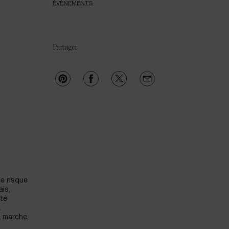
ÉVÈNEMENTS
Partager
le risque
ais,
ité
a
a marche.