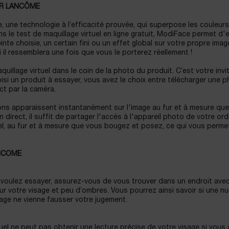
AR LANCÔME
, une technologie à l’efficacité prouvée, qui superpose les couleurs,
s le test de maquillage virtuel en ligne gratuit, ModiFace permet d'
te choisie, un certain fini ou un effet global sur votre propre image
 il ressemblera une fois que vous le porterez réellement !
uillage virtuel dans le coin de la photo du produit. C’est votre invi
oisi un produit à essayer, vous avez le choix entre télécharger une 
ct par la caméra.
tions apparaissent instantanément sur l'image au fur et à mesure qu
 direct, il suffit de partager l'accès à l'appareil photo de votre ord
el, au fur et à mesure que vous bougez et posez, ce qui vous permet
ANCOME
s voulez essayer, assurez-vous de vous trouver dans un endroit ave
 sur votre visage et peu d’ombres. Vous pourrez ainsi savoir si une n
age ne vienne fausser votre jugement.
uel ne peut pas obtenir une lecture précise de votre visage si vous