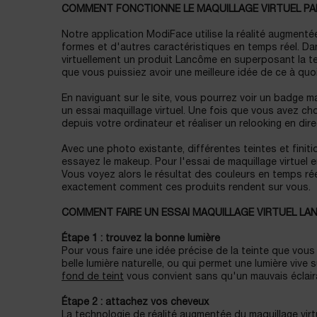
COMMENT FONCTIONNE LE MAQUILLAGE VIRTUEL P
Notre application ModiFace utilise la réalité augmentée
formes et d'autres caractéristiques en temps réel. Dan
virtuellement un produit Lancôme en superposant la tein
que vous puissiez avoir une meilleure idée de ce à quoi
En naviguant sur le site, vous pourrez voir un badge maq
un essai maquillage virtuel. Une fois que vous avez ch
depuis votre ordinateur et réaliser un relooking en dire
Avec une photo existante, différentes teintes et fini
essayez le makeup. Pour l'essai de maquillage virtuel en
Vous voyez alors le résultat des couleurs en temps ré
exactement comment ces produits rendent sur vous.
COMMENT FAIRE UN ESSAI MAQUILLAGE VIRTUEL L
Étape 1 : trouvez la bonne lumière
Pour vous faire une idée précise de la teinte que vou
belle lumière naturelle, ou qui permet une lumière vive
fond de teint
vous convient sans qu'un mauvais éclair
Étape 2 : attachez vos cheveux
La technologie de réalité augmentée du maquillage virt