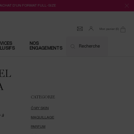
’ACHAT D’UN FORMAT FULL-SIZE
Mon panier
0
0 produit
VICES
NOS
Recherche
LUSIFS
ENGAGEMENTS
EL
A
CATEGORIE
Ô MY SKIN
e à
MAQUILLAGE
PARFUM