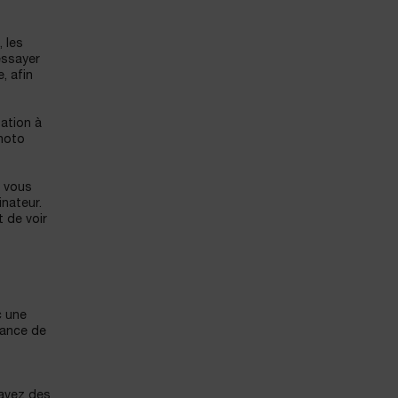
 les
essayer
, afin
tation à
photo
e vous
inateur.
 de voir
c une
uance de
 avez des