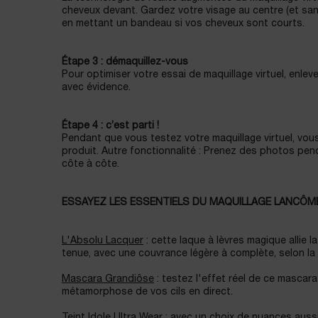
cheveux devant. Gardez votre visage au centre (et sa
en mettant un bandeau si vos cheveux sont courts.
Étape 3 : démaquillez-vous
Pour optimiser votre essai de maquillage virtuel, enleve
avec évidence.
Étape 4 : c’est parti !
Pendant que vous testez votre maquillage virtuel, vous
produit. Autre fonctionnalité : Prenez des photos pen
côte à côte.
ESSAYEZ LES ESSENTIELS DU MAQUILLAGE LANCÔM
L'Absolu Lacquer
: cette laque à lèvres magique allie l
tenue, avec une couvrance légère à complète, selon la
Mascara Grandiôse
: testez l'effet réel de ce mascara
métamorphose de vos cils en direct.
Teint Idole Ultra Wear
: avec un choix de nuances aussi 