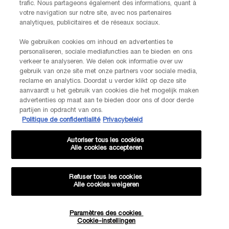
trafic. Nous partageons également des informations, quant à
votre navigation sur notre site, avec nos partenaires
analytiques, publicitaires et de réseaux sociaux.
We gebruiken cookies om inhoud en advertenties te
personaliseren, sociale mediafuncties aan te bieden en ons
verkeer te analyseren. We delen ook informatie over uw
gebruik van onze site met onze partners voor sociale media,
reclame en analytics. Doordat u verder klikt op deze site
aanvaardt u het gebruik van cookies die het mogelijk maken
advertenties op maat aan te bieden door ons of door derde
partijen in opdracht van ons.
Politique de confidentialité
Privacybeleid
Autoriser tous les cookies
Alle cookies accepteren
Refuser tous les cookies
Alle cookies weigeren
Paramètres des cookies
Quantité
Cookie-instellingen
−
+
56,00 €
―
AJOUTER AU PANIER
UV EXPER