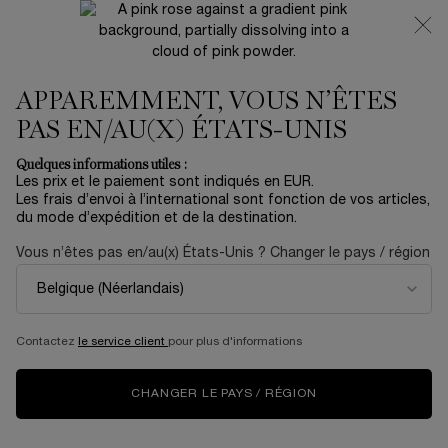
NOUVEAUTÉ 🍒 LA VIE EST BELLE VERY CHERRY |
RECEVEZ UNE TROUSSE LUXE ET UNE MINIATURE
OFFERTES POUR L’ACHAT D’UN FORMAT FULL-SIZE
APPAREMMENT, VOUS N’ÊTES
0
Mon
0 produit
panier
PAS EN/AU(X) ÉTATS-UNIS
Contenu principal
Accueil
Quelques informations utiles :
Les prix et le paiement sont indiqués en EUR.
UV EXPERT SUPRA SCREEN
Les frais d’envoi à l’international sont fonction de vos articles,
du mode d’expédition et de la destination.
SPF 50+
Vous n’êtes pas en/au(x) États-Unis ? Changer le pays / région
56,00 €
En stock
PROTECTION SOLAIRE, SOIN ANTI-TACHES & BASE DE
MAQUILLAGE Une formule innovante de sérum UV ...
En
savoir plus
Contactez
le service client
pour plus d'informations
4.5
(6)
Rédiger un avis
Lire
CHANGER LE PAYS / RÉGION
6
avis.
Lien
sur
NOUVEAU