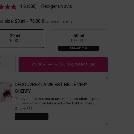
4.8
(338)
Rédiger un avis
Lire
338
avis.
ed size:
20 ml
-
75,00 €
(375,00 €/100 ml.)
Lien
sur
la
20 ml
50 ml
même
Selected
, 1 of 2
Selected
, 2 of 2
75,00 €
147,00 €
page.
MEILLEUR PRIX
é
+
75,00 €
―
AJOUTER AU PANIER
RÉNERGIE H.C.F. T
DÉCOUVREZ LA VIE EST BELLE VERY
CHERRY
Recevez une trousse et une miniature offertes pour
l’achat d’un format full-size La Vie Est Belle Very
ⓘ
Cherry.
J'EN PROFITE