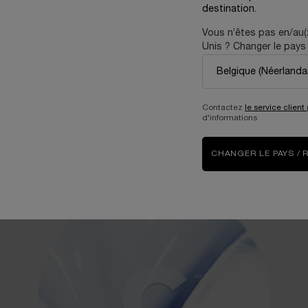
destination.
Vous n’êtes pas en/au(
Unis ? Changer le pays 
OGIQUES PUISSANTS, POUR 
Contactez
le service client
TRIPLE DOSE
d'informations
ssent-ils ? Quelles sont leurs qualités ? Pourquoi est-ce la meilleure associatio
CHANGER LE PAYS / 