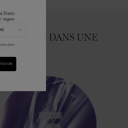
x) États-
/ région
LA 1 FOIS DANS UNE
pour plus
n possible ?
RÉGION