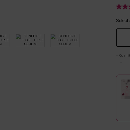
Select
Quantit
−