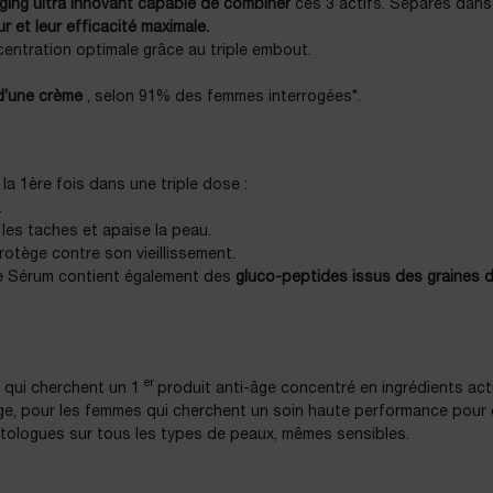
ging ultra innovant capable de combiner
ces 3 actifs. Séparés dans 
ur et leur efficacité maximale.
ncentration optimale grâce au triple embout.
 d’une crème
, selon 91% des femmes interrogées*.
la 1ère fois dans une triple dose :
.
re les taches et apaise la peau.
protège contre son vieillissement.
le Sérum contient également des
gluco-peptides issus des graines d
er
 qui cherchent un 1
produit anti-âge concentré en ingrédients actifs
ge, pour les femmes qui cherchent un soin haute performance pour cor
atologues sur tous les types de peaux, mêmes sensibles.