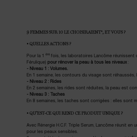
PDP Product description section
9 FEMMES SUR 10 LE CHOISIRAIENT*, ET VOUS ?
• QUELLES ACTIONS ?
ère
Pour la 1
fois, les laboratoires Lancôme réunissent
Férulique)
pour rénover la peau à tous les niveaux
:
- Niveau 1 : Volumes.
En 1 semaine, les contours du visage sont réhaussés, l
- Niveau 2 : Rides
En 2 semaines, les rides sont réduites, la peau est com
- Niveau 3 : Taches
En 8 semaines, les taches sont corrigées : elles sont 
• QU’EST-CE QUI REND CE PRODUIT UNIQUE ?
Avec Rénergie H.C.F. Triple Serum, Lancôme réunit en u
pour les peaux sensibles.