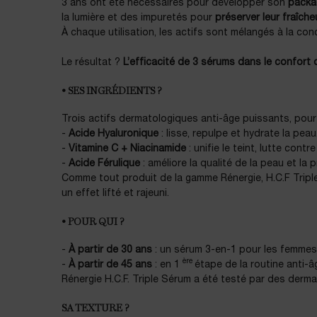
3 ans ont été nécessaires pour développer son
packa
la lumière et des impuretés pour
préserver leur fraîche
À chaque utilisation, les actifs sont mélangés à la co
Le résultat ?
L’efficacité de 3 sérums dans le confort
• SES INGRÉDIENTS ?
Trois actifs dermatologiques anti-âge puissants, pour 
-
Acide Hyaluronique
: lisse, repulpe et hydrate la peau
-
Vitamine C + Niacinamide
: unifie le teint, lutte cont
-
Acide Férulique
: améliore la qualité de la peau et la 
Comme tout produit de la gamme Rénergie, H.C.F Trip
un effet lifté et rajeuni.
• POUR QUI ?
-
À partir de 30 ans
: un sérum 3-en-1 pour les femmes
ère
-
À partir de 45 ans
: en 1
étape de la routine anti-â
Rénergie H.C.F. Triple Sérum a été testé par des derm
SA TEXTURE ?