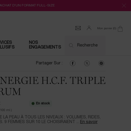
’ACHAT D’UN FORMAT FULL-SIZE
Mon panier
0
0 produit
VICES
NOS
Recherche
LUSIFS
ENGAGEMENTS
Partager Sur : Facebook
Partager Sur : Twitter
Partager Sur : Pi
Partager Sur :
NERGIE H.C.F. TRIPLE
RUM
En stock
€
/100 ml.)
 LA PEAU À TOUS LES NIVEAUX : VOLUMES, RIDES,
. 9 FEMMES SUR 10 LE CHOISIRAIENT ...
En savoir