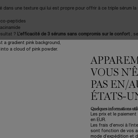
ans une texture qui lui est propre pour offrir à ce triple sérum la 
luco-peptides
niacinamide
ésultat ?
L’efficacité de 3 sérums sans compromis sur le confort
, s
APPARE
VOUS N’
PAS EN/A
ÉTATS-U
INFORMATIONS DE SÉCURITÉ
Quelques informations utile
Les prix et le paiement
cas de contact avec les yeux, les rincer immédiatement et abondam
en EUR.
Les frais d’envoi à l’int
sont fonction de vos ar
mode d’expédition et d