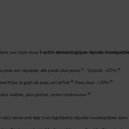
 dans une triple dose
3 actifs dermatologiques réputés incompatibl
(1)
(4)
a peau est repulpée, elle paraît plus jeune
. Tonicité : +37%
(2)
(2)
me liftée, le grain de peau est affiné
.Peau lisse : +30%
(3)
moins visibles, plus petites, moins nombreuses
.
n seul sérum anti-âge trois ingrédients réputés incompatibles dans 