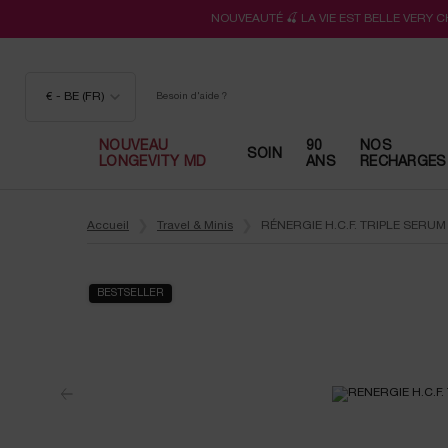
NOUVEAUTÉ 🍒 LA VIE EST BELLE VERY 
€ - BE (FR)
Besoin d'aide ?
NOUVEAU
90
NOS
SOIN
LONGEVITY MD
ANS
RECHARGES
Contenu principal
Accueil
Travel & Minis
RÉNERGIE H.C.F. TRIPLE SERUM
BESTSELLER