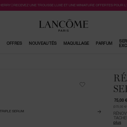
CHERRY | RECEVEZ UNE TROUSSE LUXE ET UNE MINIATURE OFFERTES POUR L
SER
OFFRES
NOUVEAUTÉS
MAQUILLAGE
PARFUM
EXC
RÉ
SE
75,00 
(375,00 €
RÉNOVE
TACHES
plus