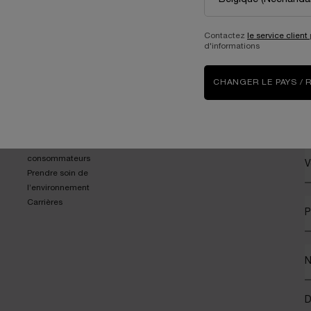
3 échantillons
offerts pour
toute commande
Contactez
le service client
d'informations
CHANGER LE PAYS / 
ENGAGEMENTS
(*
Write Her Future
Accompagner nos
consommateurs
V
Prendre soin de
l’environnement
Carrières
P
D