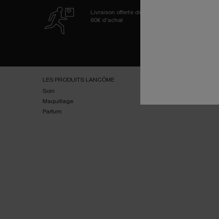
Livraison offerte dès
60€ d'achat
Navigation de bas de page
LES PRODUITS LANCÔME
SERVICES
Soin
E-youth Finder
Maquillage
Essai virtuel
Parfum