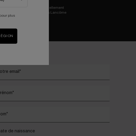
Essayez virtuellement
les iconiques Lancôme
pour plus
RÉGION
)
Champ Obligatoire
otre email
*
rénom
*
Nom
*
ate de naissance