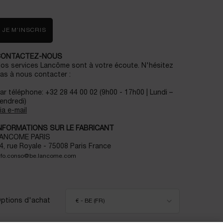
JE M’INSCRIS
CONTACTEZ-NOUS
os services Lancôme sont à votre écoute. N'hésitez
as à nous contacter :
ar téléphone: +32 28 44 00 02 (9h00 - 17h00 | Lundi –
endredi)
ia e-mail
NFORMATIONS SUR LE FABRICANT
ANCOME PARIS
4, rue Royale - 75008 Paris France
nfo.conso@be.lancome.com
ptions d'achat
€ - BE (FR)