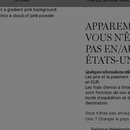
XTEND
TRIPLE SERUM 50ML
Édition Limitée Fête des Mèr
One size only
for Coffr
4.3
(137)
Gift Set
One size only
for Crème Rénergie Collagen+ Lift-Xtend
APPARE
50 ml
Ancien prix
151,00 €
Nouveau p
90,60 €
VOUS N’
125,00 €
PAS EN/A
Y CHERRY
AJOUTER AU PANIER
CRÈME RÉNERGIE COLLAGEN+ LIFT-XTEND
AJOUTER AU PANIER
C
ÉTATS-U
Quelques informations utile
Les prix et le paiement
en EUR.
Les frais d’envoi à l’int
sont fonction de vos ar
mode d’expédition et d
destination.
Vous n’êtes pas en/au(
Unis ? Changer le pays 