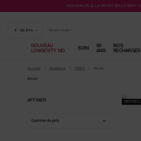
NOUVEAUTÉ 🍒 LA VIE EST BELLE VERY 
€ - BE (FR)
Besoin d'aide ?
NOUVEAU
90
NOS
SOIN
LONGEVITY MD
ANS
RECHARGES
Contenu principal
Accueil
Modiface
TEINT
Blush
Blush
Blush
AFFINER
BESTSEL
Gamme de prix