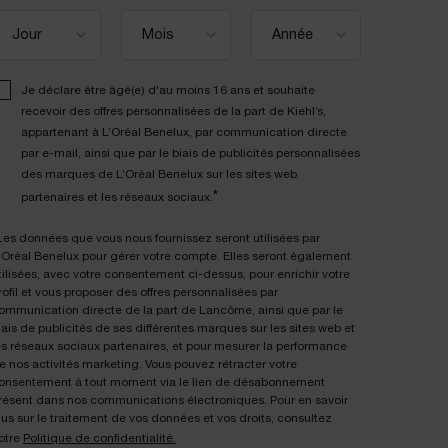
Je déclare être âgé(e) d'au moins 16 ans et souhaite
recevoir des offres personnalisées de la part de Kiehl’s,
appartenant à L’Oréal Benelux, par communication directe
par e-mail, ainsi que par le biais de publicités personnalisées
des marques de L’Oréal Benelux sur les sites web
*
partenaires et les réseaux sociaux.
Les données que vous nous fournissez seront utilisées par
'Oréal Benelux pour gérer votre compte. Elles seront également
tilisées, avec votre consentement ci-dessus, pour enrichir votre
rofil et vous proposer des offres personnalisées par
ommunication directe de la part de Lancôme, ainsi que par le
iais de publicités de ses différentes marques sur les sites web et
es réseaux sociaux partenaires, et pour mesurer la performance
e nos activités marketing. Vous pouvez rétracter votre
onsentement à tout moment via le lien de désabonnement
résent dans nos communications électroniques. Pour en savoir
lus sur le traitement de vos données et vos droits, consultez
otre
Politique de confidentialité.