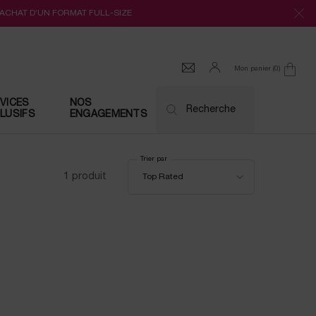
’ACHAT D’UN FORMAT FULL-SIZE
Mon panier
0
0 produit
VICES
NOS
Recherche
LUSIFS
ENGAGEMENTS
Trier par
Trier par
1 produit
Top Rated