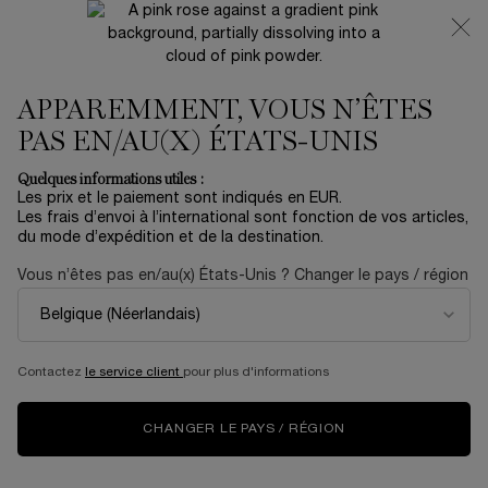
NOUVEAUTÉ 🍒 LA VIE EST BELLE VERY CHERRY |
RECEVEZ UNE TROUSSE LUXE ET UNE MINIATURE
OFFERTES POUR L’ACHAT D’UN FORMAT FULL-SIZE
APPAREMMENT, VOUS N’ÊTES
0
Mon
0 produit
panier
PAS EN/AU(X) ÉTATS-UNIS
Contenu principal
Accueil
Modiface
Quelques informations utiles :
Trier par
TRIER PAR
Les prix et le paiement sont indiqués en EUR.
10 produits
TOP RATED
AFFINER
MENU DE FILTRAGE
Les frais d’envoi à l’international sont fonction de vos articles,
du mode d’expédition et de la destination.
Vous n’êtes pas en/au(x) États-Unis ? Changer le pays / région
BESTSELLER
BESTSELLER
Contactez
le service client
pour plus d'informations
CHANGER LE PAYS / RÉGION