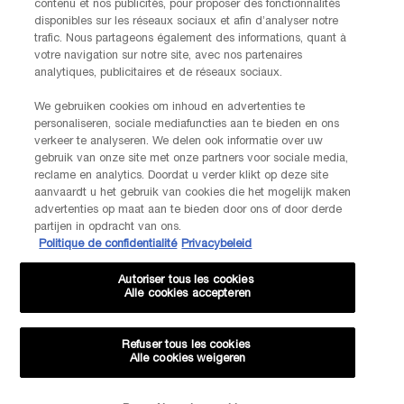
contenu et nos publicités, pour proposer des fonctionnalités
disponibles sur les réseaux sociaux et afin d’analyser notre
INFORMATIONS SUR LE FABRICANT
trafic. Nous partageons également des informations, quant à
LANCOME PARIS
votre navigation sur notre site, avec nos partenaires
14, rue Royale - 75008 Paris France
analytiques, publicitaires et de réseaux sociaux.
Info.conso@be.lancome.com
We gebruiken cookies om inhoud en advertenties te
personaliseren, sociale mediafuncties aan te bieden en ons
Options d'achat
verkeer te analyseren. We delen ook informatie over uw
gebruik van onze site met onze partners voor sociale media,
reclame en analytics. Doordat u verder klikt op deze site
€ - BE (FR)
aanvaardt u het gebruik van cookies die het mogelijk maken
advertenties op maat aan te bieden door ons of door derde
partijen in opdracht van ons.
Politique de confidentialité
Privacybeleid
© Lancôme
Autoriser tous les cookies
Alle cookies accepteren
Refuser tous les cookies
Alle cookies weigeren
Plan du site
CGU
Politique de confidentialité
FAQ
Conditions générales de vente
Contactez-nous
-20% SUR VOTRE 1ÈRE COMMANDE*