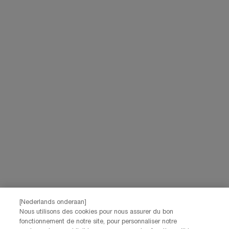
*Les données que vous nous fournissez seront utilisées par L'Oréal
Benelux pour gérer votre compte. Elles seront également utilisées, avec
votre consentement ci-dessus, pour enrichir votre profil et vous proposer
des offres personnalisées par communication directe de la part de
Lancôme, ainsi que par le biais de publicités de ses différentes marques
sur les sites web et les réseaux sociaux partenaires, et pour mesurer la
performance de nos activités marketing. Vous pouvez rétracter votre
consentement à tout moment via le lien de désabonnement présent dans
nos communications électroniques. Pour en savoir plus sur le traitement
de vos données et vos droits, consultez notre
Politique de confidentialité.
JE M’INSCRIS
CONTACTEZ-NOUS
Nos services Lancôme sont à votre écoute. N'hésitez pas à
nous contacter :
Par téléphone: +32 28 44 00 02 (9h00 - 17h00 | Lundi –
[Nederlands onderaan]
Vendredi)
Nous utilisons des cookies pour nous assurer du bon
Via e-mail
fonctionnement de notre site, pour personnaliser notre