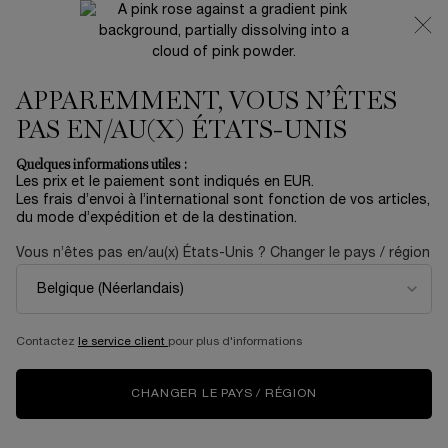
NOUVEAUTÉ 🍒 LA VIE EST BELLE VERY CHERRY |
RECEVEZ UNE TROUSSE LUXE ET UNE MINIATURE
OFFERTES POUR L’ACHAT D’UN FORMAT FULL-SIZE
APPAREMMENT, VOUS N’ÊTES
0
Mon
0 produit
panier
PAS EN/AU(X) ÉTATS-UNIS
Contenu principal
PAGE D’ACCUEIL
SOIN
LE FUTUR DES SOINS CLARIFIANTS
Quelques informations utiles :
Les prix et le paiement sont indiqués en EUR.
Les frais d’envoi à l’international sont fonction de vos articles,
du mode d’expédition et de la destination.
QUEL EST LE FUTUR DES
Vous n’êtes pas en/au(x) États-Unis ? Changer le pays / région
SOINS ILLUMINATEURS
ISSUS DE LA SCIENCE DES
Contactez
le service client
pour plus d'informations
ENZYMES ?
CHANGER LE PAYS / RÉGION
Des millions de femmes à travers le monde font confiance à