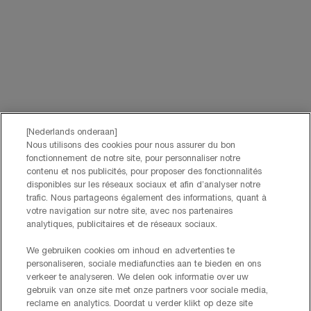
sur les sites web et les réseaux sociaux partenaires, et pour mesurer la
performance de nos activités marketing. Vous pouvez rétracter votre
consentement à tout moment via le lien de désabonnement présent dans
nos communications électroniques. Pour en savoir plus sur le traitement
de vos données et vos droits, consultez notre
Politique de confidentialité.
JE M’INSCRIS
[Nederlands onderaan]
Nous utilisons des cookies pour nous assurer du bon
CONTACTEZ-NOUS
fonctionnement de notre site, pour personnaliser notre
Nos services Lancôme sont à votre écoute. N'hésitez pas à
contenu et nos publicités, pour proposer des fonctionnalités
nous contacter :
disponibles sur les réseaux sociaux et afin d’analyser notre
trafic. Nous partageons également des informations, quant à
Par téléphone: +32 28 44 00 02 (9h00 - 17h00 | Lundi –
votre navigation sur notre site, avec nos partenaires
Vendredi)
analytiques, publicitaires et de réseaux sociaux.
Via e-mail
We gebruiken cookies om inhoud en advertenties te
INFORMATIONS SUR LE FABRICANT
personaliseren, sociale mediafuncties aan te bieden en ons
LANCOME PARIS
verkeer te analyseren. We delen ook informatie over uw
14, rue Royale - 75008 Paris France
gebruik van onze site met onze partners voor sociale media,
Info.conso@be.lancome.com
reclame en analytics. Doordat u verder klikt op deze site