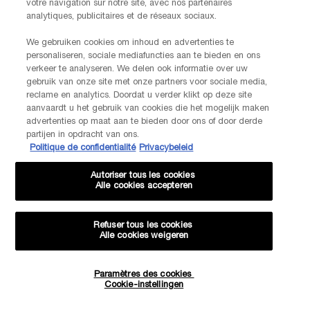
votre navigation sur notre site, avec nos partenaires
analytiques, publicitaires et de réseaux sociaux.
We gebruiken cookies om inhoud en advertenties te
Je déclare être âgé(e) d'au moins 16 ans et souhaite recevoir des
personaliseren, sociale mediafuncties aan te bieden en ons
offres personnalisées de la part de Kiehl’s, appartenant à L’Oréal
verkeer te analyseren. We delen ook informatie over uw
Benelux, par communication directe par e-mail, ainsi que par le biais
gebruik van onze site met onze partners voor sociale media,
de publicités personnalisées des marques de L’Oréal Benelux sur les
reclame en analytics. Doordat u verder klikt op deze site
*
sites web partenaires et les réseaux sociaux.
aanvaardt u het gebruik van cookies die het mogelijk maken
advertenties op maat aan te bieden door ons of door derde
partijen in opdracht van ons.
*Les données que vous nous fournissez seront utilisées par L'Oréal
Politique de confidentialité
Privacybeleid
Benelux pour gérer votre compte. Elles seront également utilisées, avec
votre consentement ci-dessus, pour enrichir votre profil et vous proposer
des offres personnalisées par communication directe de la part de
Autoriser tous les cookies
Lancôme, ainsi que par le biais de publicités de ses différentes marques
Alle cookies accepteren
sur les sites web et les réseaux sociaux partenaires, et pour mesurer la
performance de nos activités marketing. Vous pouvez rétracter votre
consentement à tout moment via le lien de désabonnement présent dans
Refuser tous les cookies
nos communications électroniques. Pour en savoir plus sur le traitement
Alle cookies weigeren
de vos données et vos droits, consultez notre
Politique de confidentialité.
Paramètres des cookies
Quantité
Cookie-instellingen
−
+
62,00 €
ÉPUISÉ - M’INFORMER
LORSQUE 
JE M’INSCRIS