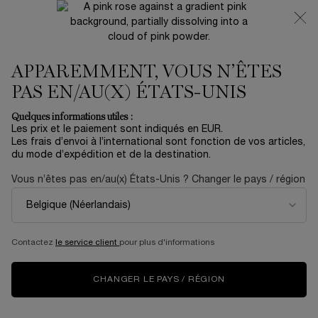
NOUVEAUTÉ 🍒 LA VIE EST BELLE VERY CHERRY |
RECEVEZ UNE TROUSSE LUXE ET UNE MINIATURE
OFFERTES POUR L’ACHAT D’UN FORMAT FULL-SIZE
APPAREMMENT, VOUS N’ÊTES
0
Mon
0 produit
panier
PAS EN/AU(X) ÉTATS-UNIS
Contenu principal
...
Longévité
Clarifique
Quelques informations utiles :
Les prix et le paiement sont indiqués en EUR.
CLARIFIQUE GEL NETTOYANT
Les frais d’envoi à l’international sont fonction de vos articles,
du mode d’expédition et de la destination.
62,00 €
En rupture
Vous n’êtes pas en/au(x) États-Unis ? Changer le pays / région
(49,60 €/100 ml.)
Le nouveau gel nettoyant moussant Clarifique de Lancôme,
qui affine les pores, est formulée à base d ...
En savoir plus
5.0
(2)
Rédiger un avis
Contactez
le service client
pour plus d'informations
Lire
2
avis.
Lien
CHANGER LE PAYS / RÉGION
sur
la
One size available:
125 ml
-
62,00 €
même
(49,60 €/100 ml.)