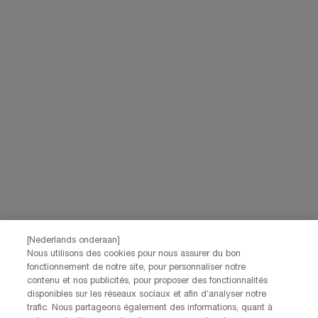
Livraison offerte dès
3 échantillons
Essayez virtuellement
60€ d'achat
offerts pour
les iconiques Lancôme
toute commande
Navigation de bas de page
(*)
Champ Obligatoire
Votre email
*
Prénom
*
[Nederlands onderaan]
Nom
*
Nous utilisons des cookies pour nous assurer du bon
fonctionnement de notre site, pour personnaliser notre
contenu et nos publicités, pour proposer des fonctionnalités
Date de naissance
disponibles sur les réseaux sociaux et afin d’analyser notre
trafic. Nous partageons également des informations, quant à