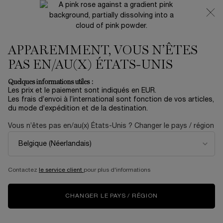
NOUVEAUTÉ 🍒 LA VIE EST BELLE VERY CHERRY |
RECEVEZ UNE TROUSSE LUXE ET UNE MINIATURE
OFFERTES POUR L’ACHAT D’UN FORMAT FULL-SIZE
APPAREMMENT, VOUS N’ÊTES
0
Mon
0 produit
panier
PAS EN/AU(X) ÉTATS-UNIS
Contenu principal
PAGE
SOIN
LA DIFFÉRENCE ENTRE UN SÉRUM ET UNE CRÈME
Quelques informations utiles :
D’ACCUEIL
POUR LE VISAGE
Les prix et le paiement sont indiqués en EUR.
LA DIFFÉRENCE ENTRE
Les frais d’envoi à l’international sont fonction de vos articles,
du mode d’expédition et de la destination.
UN SÉRUM ET UNE
Vous n’êtes pas en/au(x) États-Unis ? Changer le pays / région
CRÈME POUR LE VISAGE
Vous ne savez pas quelle est la différence entre votre sérum et
Contactez
le service client
pour plus d'informations
votre crème pour le visage ? Laissez-nous vous expliquer.
CHANGER LE PAYS / RÉGION
Il peut être difficile de faire la différence entre tous les
produits de soins de la peau qui existent : masques de nuit,