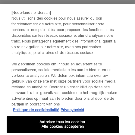
CONTACTEZ-NOUS
[Nederlands onderaan]
Nos services Lancôme sont à votre écoute. N'hésitez pas à
Nous utilisons des cookies pour nous assurer du bon
nous contacter :
fonctionnement de notre site, pour personnaliser notre
contenu et nos publicités, pour proposer des fonctionnalités
Par téléphone: +32 28 44 00 02 (9h00 - 17h00 | Lundi –
disponibles sur les réseaux sociaux et afin d’analyser notre
Vendredi)
trafic. Nous partageons également des informations, quant à
Via e-mail
votre navigation sur notre site, avec nos partenaires
analytiques, publicitaires et de réseaux sociaux.
INFORMATIONS SUR LE FABRICANT
LANCOME PARIS
We gebruiken cookies om inhoud en advertenties te
14, rue Royale - 75008 Paris France
personaliseren, sociale mediafuncties aan te bieden en ons
Info.conso@be.lancome.com
verkeer te analyseren. We delen ook informatie over uw
gebruik van onze site met onze partners voor sociale media,
reclame en analytics. Doordat u verder klikt op deze site
aanvaardt u het gebruik van cookies die het mogelijk maken
Options d'achat
advertenties op maat aan te bieden door ons of door derde
partijen in opdracht van ons.
Politique de confidentialité
Privacybeleid
€ - BE (FR)
Autoriser tous les cookies
Alle cookies accepteren