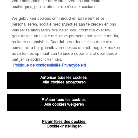
votre navigation sur notre site, avec nos partenaires
Je déclare être âgé(e) d'au moins 16 ans et souhaite recevoir des
analytiques, publicitaires et de réseaux sociaux.
offres personnalisées de la part de Kiehl’s, appartenant à L’Oréal
Benelux, par communication directe par e-mail, ainsi que par le biais
We gebruiken cookies om inhoud en advertenties te
de publicités personnalisées des marques de L’Oréal Benelux sur les
personaliseren, sociale mediafuncties aan te bieden en ons
*
sites web partenaires et les réseaux sociaux.
verkeer te analyseren. We delen ook informatie over uw
gebruik van onze site met onze partners voor sociale media,
*Les données que vous nous fournissez seront utilisées par L'Oréal
reclame en analytics. Doordat u verder klikt op deze site
Benelux pour gérer votre compte. Elles seront également utilisées, avec
aanvaardt u het gebruik van cookies die het mogelijk maken
votre consentement ci-dessus, pour enrichir votre profil et vous proposer
advertenties op maat aan te bieden door ons of door derde
des offres personnalisées par communication directe de la part de
partijen in opdracht van ons.
Lancôme, ainsi que par le biais de publicités de ses différentes marques
Politique de confidentialité
Privacybeleid
sur les sites web et les réseaux sociaux partenaires, et pour mesurer la
performance de nos activités marketing. Vous pouvez rétracter votre
Autoriser tous les cookies
consentement à tout moment via le lien de désabonnement présent dans
Alle cookies accepteren
nos communications électroniques. Pour en savoir plus sur le traitement
de vos données et vos droits, consultez notre
Politique de confidentialité.
Refuser tous les cookies
Alle cookies weigeren
JE M’INSCRIS
Paramètres des cookies
Quantité
Cookie-instellingen
−
+
12,00 €
ÉPUISÉ - M’INFORMER
LORSQUE 
CONTACTEZ-NOUS
Nos services Lancôme sont à votre écoute. N'hésitez pas à