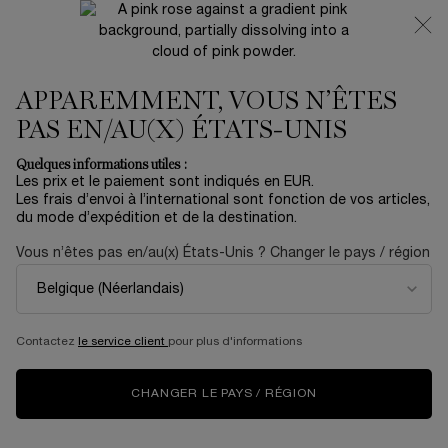
NOUVEAUTÉ 🍒 LA VIE EST BELLE VERY CHERRY |
RECEVEZ UNE TROUSSE LUXE ET UNE MINIATURE
OFFERTES POUR L’ACHAT D’UN FORMAT FULL-SIZE
APPAREMMENT, VOUS N’ÊTES
0
Mon
0 produit
panier
PAS EN/AU(X) ÉTATS-UNIS
Contenu principal
...
Soin
Hydratation
Quelques informations utiles :
Les prix et le paiement sont indiqués en EUR.
HYDRA ZEN GLOW
Les frais d’envoi à l’international sont fonction de vos articles,
du mode d’expédition et de la destination.
12,00 €
En rupture
Vous n’êtes pas en/au(x) États-Unis ? Changer le pays / région
(80,00 €/100 ml.)
Une vie active et des facteurs de stress pour la peau tels
que la pollution, un temps sec et bien d’ ...
En savoir plus
5.0
(1)
Rédiger un avis
Contactez
le service client
pour plus d'informations
Lire
1
avis.
Lien
CHANGER LE PAYS / RÉGION
sur
la
même