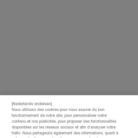
Navigation de bas de page
(*)
Champ Obligatoire
Votre email
*
Prénom
*
Nom
*
[Nederlands onderaan]
Date de naissance
Nous utilisons des cookies pour nous assurer du bon
fonctionnement de notre site, pour personnaliser notre
contenu et nos publicités, pour proposer des fonctionnalités
disponibles sur les réseaux sociaux et afin d’analyser notre
trafic. Nous partageons également des informations, quant à