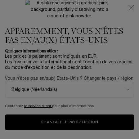
NOUVEAUTÉ 🍒 LA VIE EST BELLE VERY CHERRY |
RECEVEZ UNE TROUSSE LUXE ET UNE MINIATURE
OFFERTES POUR L’ACHAT D’UN FORMAT FULL-SIZE
APPAREMMENT, VOUS N’ÊTES
0
Mon
0 produit
panier
PAS EN/AU(X) ÉTATS-UNIS
Contenu principal
PAGE
MAQUILLAGE
COMMENT APPLIQUER LE GLOSS OÙ QUE
Quelques informations utiles :
D’ACCUEIL
VOUS ALLIEZ COMME UNE PARISIENNE
Les prix et le paiement sont indiqués en EUR.
Les frais d’envoi à l’international sont fonction de vos articles,
du mode d’expédition et de la destination.
COMMENT APPLIQUER
Vous n’êtes pas en/au(x) États-Unis ? Changer le pays / région
LE GLOSS OÙ QUE VOUS
ALLIEZ COMME UNE
Contactez
le service client
pour plus d'informations
PARISIENNE
CHANGER LE PAYS / RÉGION
Autrefois réservé aux Américaines, le gloss fait désormais partie
intégrante des incontournables de la beauté à la française.