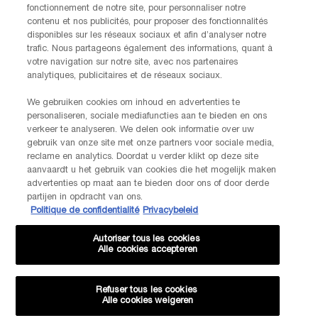
fonctionnement de notre site, pour personnaliser notre
contenu et nos publicités, pour proposer des fonctionnalités
disponibles sur les réseaux sociaux et afin d’analyser notre
Options d'achat
trafic. Nous partageons également des informations, quant à
votre navigation sur notre site, avec nos partenaires
analytiques, publicitaires et de réseaux sociaux.
€ - BE (FR)
We gebruiken cookies om inhoud en advertenties te
personaliseren, sociale mediafuncties aan te bieden en ons
verkeer te analyseren. We delen ook informatie over uw
gebruik van onze site met onze partners voor sociale media,
© Lancôme
reclame en analytics. Doordat u verder klikt op deze site
aanvaardt u het gebruik van cookies die het mogelijk maken
advertenties op maat aan te bieden door ons of door derde
partijen in opdracht van ons.
Politique de confidentialité
Privacybeleid
Plan du site
CGU
Politique de confidentialité
FAQ
Conditions générales de vente
Contactez-nous
Autoriser tous les cookies
Alle cookies accepteren
Évaluations et avis
Livraison et retours
Gestion des Cookies
OFFRES EXCLUSIVES
0
Refuser tous les cookies
Alle cookies weigeren