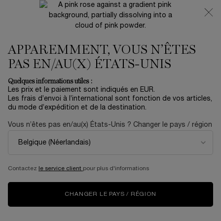
NOUVEAUTÉ 🍒 LA VIE EST BELLE VERY CHERRY |
RECEVEZ UNE TROUSSE LUXE ET UNE MINIATURE
OFFERTES POUR L’ACHAT D’UN FORMAT FULL-SIZE
APPAREMMENT, VOUS N’ÊTES
0
Mon
0 produit
panier
PAS EN/AU(X) ÉTATS-UNIS
Contenu principal
Accueil
Travel & Minis
Quelques informations utiles :
Les prix et le paiement sont indiqués en EUR.
ABSOLUE LE SÉRUM
Les frais d’envoi à l’international sont fonction de vos articles,
du mode d’expédition et de la destination.
333,00 €
En stock
Vous n’êtes pas en/au(x) États-Unis ? Changer le pays / région
(1.110,00 €/100 ml.)
PRIX D’EXCELLENCE DE LA BEAUTÉ MARIE CLAIRE 2022 UNE
JEUNESSE REVITALISÉE ET PRÉSERVÉE Déc ...
En savoir
plus
Contactez
le service client
pour plus d'informations
CHANGER LE PAYS / RÉGION