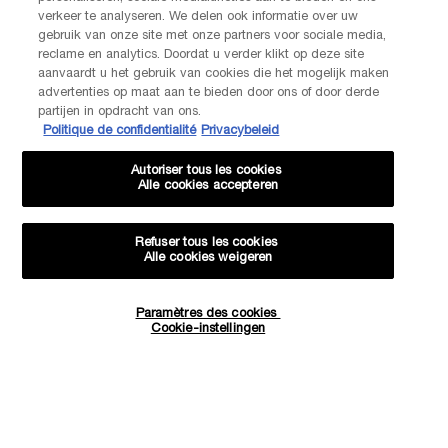
Nos services Lancôme sont à votre écoute. N'hésitez pas à
verkeer te analyseren. We delen ook informatie over uw
nous contacter :
gebruik van onze site met onze partners voor sociale media,
Par téléphone: +32 28 44 00 02 (9h00 - 17h00 | Lundi –
reclame en analytics. Doordat u verder klikt op deze site
Vendredi)
aanvaardt u het gebruik van cookies die het mogelijk maken
Via e-mail
advertenties op maat aan te bieden door ons of door derde
partijen in opdracht van ons.
Politique de confidentialité
Privacybeleid
INFORMATIONS SUR LE FABRICANT
LANCOME PARIS
Autoriser tous les cookies
14, rue Royale - 75008 Paris France
Alle cookies accepteren
Info.conso@be.lancome.com
Refuser tous les cookies
Alle cookies weigeren
Options d'achat
Paramètres des cookies
Quantité
€ - BE (FR)
Cookie-instellingen
−
+
333,00 €
―
AJOUTER AU PANIER
ABSOLUE
© Lancôme