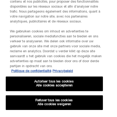
contenu et nos publicités, pour proposer des fonctionnalités
disponibles sur les réseaux sociaux et afin d’analyser notre
*Les données que vous nous fournissez seront utilisées par L'Oréal
trafic. Nous partageons également des informations, quant à
Benelux pour gérer votre compte. Elles seront également utilisées, avec
votre navigation sur notre site, avec nos partenaires
votre consentement ci-dessus, pour enrichir votre profil et vous proposer
analytiques, publicitaires et de réseaux sociaux.
des offres personnalisées par communication directe de la part de
Lancôme, ainsi que par le biais de publicités de ses différentes marques
We gebruiken cookies om inhoud en advertenties te
sur les sites web et les réseaux sociaux partenaires, et pour mesurer la
personaliseren, sociale mediafuncties aan te bieden en ons
performance de nos activités marketing. Vous pouvez rétracter votre
verkeer te analyseren. We delen ook informatie over uw
consentement à tout moment via le lien de désabonnement présent dans
nos communications électroniques. Pour en savoir plus sur le traitement
gebruik van onze site met onze partners voor sociale media,
reclame en analytics. Doordat u verder klikt op deze site
de vos données et vos droits, consultez notre
Politique de confidentialité.
aanvaardt u het gebruik van cookies die het mogelijk maken
advertenties op maat aan te bieden door ons of door derde
partijen in opdracht van ons.
JE M’INSCRIS
Politique de confidentialité
Privacybeleid
Autoriser tous les cookies
Alle cookies accepteren
CONTACTEZ-NOUS
Nos services Lancôme sont à votre écoute. N'hésitez pas à
nous contacter :
Refuser tous les cookies
Par téléphone: +32 28 44 00 02 (9h00 - 17h00 | Lundi –
Alle cookies weigeren
Vendredi)
Via e-mail