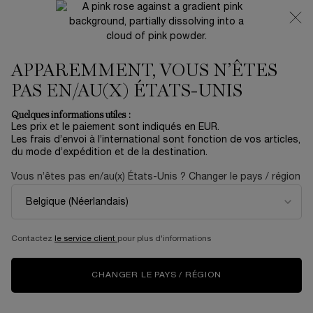
NOUVEAUTÉ 🍒 LA VIE EST BELLE VERY CHERRY |
RECEVEZ UNE TROUSSE LUXE ET UNE MINIATURE
OFFERTES POUR L’ACHAT D’UN FORMAT FULL-SIZE
APPAREMMENT, VOUS N’ÊTES
0
Mon
0 produit
panier
PAS EN/AU(X) ÉTATS-UNIS
Contenu principal
Accueil
Summer With Lancôme
Quelques informations utiles :
Les prix et le paiement sont indiqués en EUR.
UV EXPERT SUPRA SCREEN
Les frais d’envoi à l’international sont fonction de vos articles,
du mode d’expédition et de la destination.
INVISIBLE SUN STICK SPF 50
Vous n’êtes pas en/au(x) États-Unis ? Changer le pays / région
41,00 €
En stock
Protégez et corrigez pendant que vous swipez. Ce bâton
solaire invisible révolutionnaire offre une p ...
En savoir plus
Contactez
le service client
pour plus d'informations
NOUVEAU
CHANGER LE PAYS / RÉGION