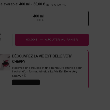
avis.
e available:
400 ml
-
63,00 €
(15,75 €/100 ml.)
Lien
sur
la
400 ml
même
Selected
, 1 of 1
63,00 €
page.
é
+
63,00 €
―
AJOUTER AU PANIER
TONIQUE DOUCEU
DÉCOUVREZ LA VIE EST BELLE VERY
CHERRY
Recevez une trousse et une miniature offertes pour
l’achat d’un format full-size La Vie Est Belle Very
ⓘ
Cherry.
J'EN PROFITE