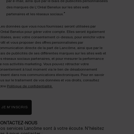
par e-mail, ainsi que par le biais de publicités personnalisées
des marques de L’Oréal Benelux sur les sites web
*
partenaires et les réseaux sociaux.
Les données que vous nous fournissez seront utilisées par
'Oréal Benelux pour gérer votre compte. Elles seront également
tilisées, avec votre consentement ci-dessus, pour enrichir votre
rofil et vous proposer des offres personnalisées par
ommunication directe de la part de Lancôme, ainsi que par le
iais de publicités de ses différentes marques sur les sites web et
es réseaux sociaux partenaires, et pour mesurer la performance
e nos activités marketing. Vous pouvez rétracter votre
onsentement à tout moment via le lien de désabonnement
résent dans nos communications électroniques. Pour en savoir
lus sur le traitement de vos données et vos droits, consultez
otre
Politique de confidentialité.
JE M’INSCRIS
CONTACTEZ-NOUS
os services Lancôme sont à votre écoute. N'hésitez