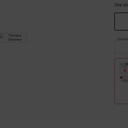
One siz
Quantit
−