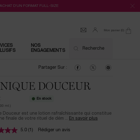
’ACHAT D’UN FORMAT FULL-SIZE
Mon panier
0
0 produit
VICES
NOS
Recherche
LUSIFS
ENGAGEMENTS
Partager Sur : Facebook
Partager Sur : Twitter
Partager Sur : Pi
Partager Sur :
NIQUE DOUCEUR
En stock
€
100 ml.)
 Douceur est une lotion rafraîchissante qui constitue
he finale de votre rituel de dém ...
En savoir plus
5.0
(1)
Rédiger un avis
Lire
1