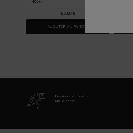
63,00 €
AJOUTER AU PANIER
TONIQUE CONFORT
Livraison offerte dès
60€ d'achat
Navigation de bas de page