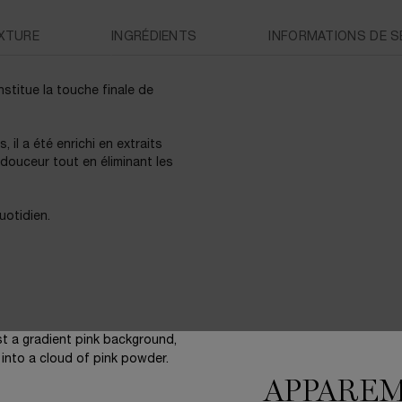
XTURE
INGRÉDIENTS
INFORMATIONS DE S
stitue la touche finale de
il a été enrichi en extraits
 douceur tout en éliminant les
uotidien.
ER
APPARE