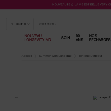
NOUVEAUTÉ 🍒 LA VIE EST BELLE VERY 
€ - BE (FR)
Besoin d'aide ?
NOUVEAU
90
NOS
SOIN
LONGEVITY MD
ANS
RECHARGES
Contenu principal
Accueil
Summer With Lancôme
Tonique Douceur