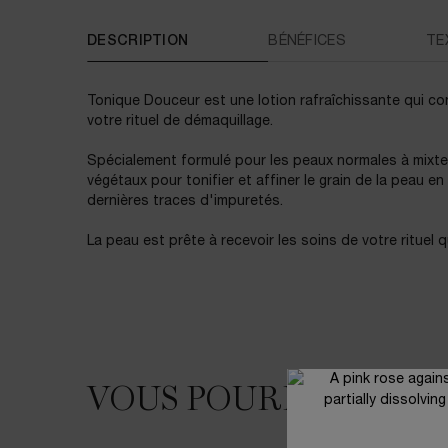
PDP Tabs
DESCRIPTION
BÉNÉFICES
TE
Tonique Douceur est une lotion rafraîchissante qui con
votre rituel de démaquillage.
Spécialement formulé pour les peaux normales à mixtes, 
végétaux pour tonifier et affiner le grain de la peau en
dernières traces d'impuretés.
La peau est prête à recevoir les soins de votre rituel q
VOUS POURRIEZ AIM
VOUS POURRIEZ AIMER