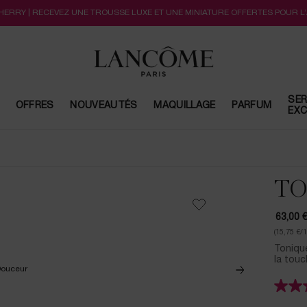
CHERRY | RECEVEZ UNE TROUSSE LUXE ET UNE MINIATURE OFFERTES POUR L
SER
OFFRES
NOUVEAUTÉS
MAQUILLAGE
PARFUM
EXC
TO
63,00 
(15,75 €/
Tonique
la touc