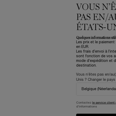
VOUS N’
EXCLUSIVITÉ WEB
PAS EN/A
EABLES
ÉTATS-U
Quelques informations utile
Les prix et le paiement
en EUR.
Les frais d’envoi à l’int
sont fonction de vos ar
mode d’expédition et d
destination.
Vous n’êtes pas en/au(
Unis ? Changer le pays 
ZEN COFFRET DÉCOUVERTE 15
DUO CRÈME RÉNERGIE H.P.N. 
ML
RECHARGE
ine pour une peau hydratée, apaisée et
Crème Anti-Âge Haute Performance 
Contactez
le service client
renforcée
Durable pour les Peaux Sèche
5.0
(1)
d'informations
One size only
for Hydra Zen Coffret Découverte 15 ml