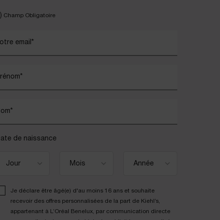
)
Champ Obligatoire
otre email
*
rénom
*
Nom
*
ate de naissance
Je déclare être âgé(e) d'au moins 16 ans et souhaite
recevoir des offres personnalisées de la part de Kiehl’s,
appartenant à L’Oréal Benelux, par communication directe