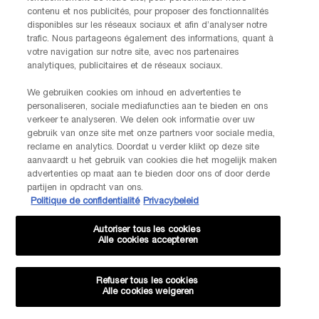
contenu et nos publicités, pour proposer des fonctionnalités
disponibles sur les réseaux sociaux et afin d’analyser notre
INFORMATIONS SUR LE FABRICANT
trafic. Nous partageons également des informations, quant à
LANCOME PARIS
votre navigation sur notre site, avec nos partenaires
14, rue Royale - 75008 Paris France
analytiques, publicitaires et de réseaux sociaux.
Info.conso@be.lancome.com
We gebruiken cookies om inhoud en advertenties te
personaliseren, sociale mediafuncties aan te bieden en ons
Options d'achat
verkeer te analyseren. We delen ook informatie over uw
gebruik van onze site met onze partners voor sociale media,
reclame en analytics. Doordat u verder klikt op deze site
€ - BE (FR)
aanvaardt u het gebruik van cookies die het mogelijk maken
advertenties op maat aan te bieden door ons of door derde
partijen in opdracht van ons.
Politique de confidentialité
Privacybeleid
© Lancôme
Autoriser tous les cookies
Alle cookies accepteren
Refuser tous les cookies
Alle cookies weigeren
Plan du site
CGU
Politique de confidentialité
FAQ
Conditions générales de vente
Contactez-nous