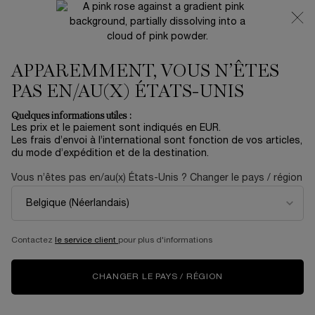
NOUVEAUTÉ 🍒 LA VIE EST BELLE VERY CHERRY |
RECEVEZ UNE TROUSSE LUXE ET UNE MINIATURE
OFFERTES POUR L’ACHAT D’UN FORMAT FULL-SIZE
APPAREMMENT, VOUS N’ÊTES
0
Mon
0 produit
panier
PAS EN/AU(X) ÉTATS-UNIS
Contenu principal
Accueil
TikTok Faves
Quelques informations utiles :
Trier par
TRIER PAR
Les prix et le paiement sont indiqués en EUR.
15 produits
TOP RATED
AFFINER
MENU DE FILTRAGE
Les frais d’envoi à l’international sont fonction de vos articles,
du mode d’expédition et de la destination.
Vous n’êtes pas en/au(x) États-Unis ? Changer le pays / région
BESTSELLER
BESTSELLER
Contactez
le service client
pour plus d'informations
CHANGER LE PAYS / RÉGION