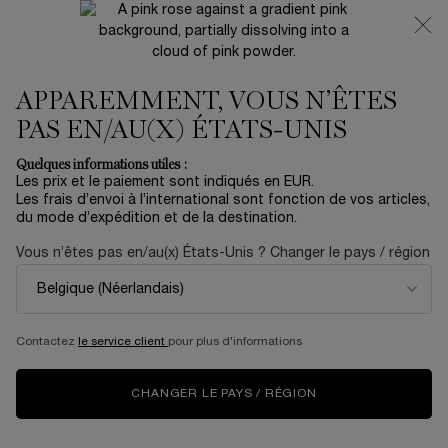
NOUVEAUTÉ 🍒 LA VIE EST BELLE VERY CHERRY |
RECEVEZ UNE TROUSSE LUXE ET UNE MINIATURE
OFFERTES POUR L’ACHAT D’UN FORMAT FULL-SIZE
APPAREMMENT, VOUS N’ÊTES
0
Mon
0 produit
panier
PAS EN/AU(X) ÉTATS-UNIS
Contenu principal
Quelques informations utiles :
TEXT ASSET 1
Les prix et le paiement sont indiqués en EUR.
Les frais d’envoi à l’international sont fonction de vos articles,
du mode d’expédition et de la destination.
Vous n’êtes pas en/au(x) États-Unis ? Changer le pays / région
Livraison offerte dès
3 échantillons
Essayez virtuellement
60€ d'achat
offerts pour
les iconiques Lancôme
toute commande
Contactez
le service client
pour plus d'informations
CHANGER LE PAYS / RÉGION
Navigation de bas de page