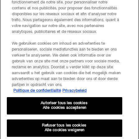
Via e-mail
fonctionnement de notre site, pour personnaliser notre
contenu et nos publicités, pour proposer des fonctionnalités
disponibles sur les réseaux sociaux et afin d’analyser notre
INFORMATIONS SUR LE FABRICANT
trafic. Nous partageons également des informations, quant à
LANCOME PARIS
votre navigation sur notre site, avec nos partenaires
14, rue Royale - 75008 Paris France
analytiques, publicitaires et de réseaux sociaux.
Info.conso@be.lancome.com
We gebruiken cookies om inhoud en advertenties te
personaliseren, sociale mediafuncties aan te bieden en ons
Options d'achat
verkeer te analyseren. We delen ook informatie over uw
gebruik van onze site met onze partners voor sociale media,
reclame en analytics. Doordat u verder klikt op deze site
€ - BE (FR)
aanvaardt u het gebruik van cookies die het mogelijk maken
advertenties op maat aan te bieden door ons of door derde
partijen in opdracht van ons.
Politique de confidentialité
Privacybeleid
© Lancôme
Autoriser tous les cookies
Alle cookies accepteren
Refuser tous les cookies
Alle cookies weigeren
Plan du site
CGU
Politique de confidentialité
FAQ