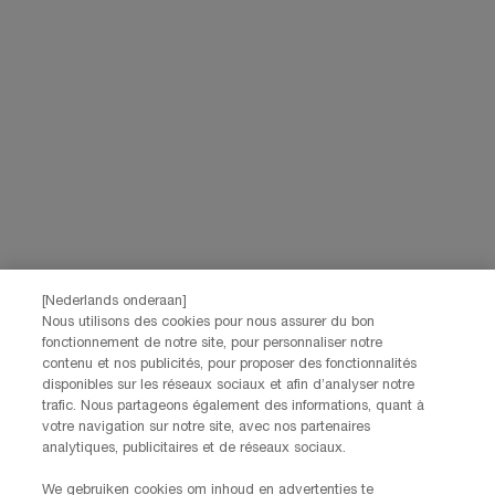
Navigation de bas de page
(*)
Champ Obligatoire
Votre email
*
Prénom
*
[Nederlands onderaan]
Nom
*
Nous utilisons des cookies pour nous assurer du bon
fonctionnement de notre site, pour personnaliser notre
contenu et nos publicités, pour proposer des fonctionnalités
Date de naissance
disponibles sur les réseaux sociaux et afin d’analyser notre
trafic. Nous partageons également des informations, quant à
votre navigation sur notre site, avec nos partenaires
analytiques, publicitaires et de réseaux sociaux.
Je déclare être âgé(e) d'au moins 16 ans et souhaite recevoir des
We gebruiken cookies om inhoud en advertenties te