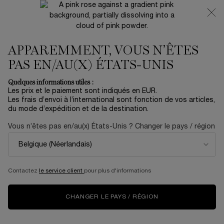
NOUVEAUTÉ 🍒 LA VIE EST BELLE VERY CHERRY |
RECEVEZ UNE TROUSSE LUXE ET UNE MINIATURE
OFFERTES POUR L’ACHAT D’UN FORMAT FULL-SIZE
APPAREMMENT, VOUS N’ÊTES
0
Mon
0 produit
panier
PAS EN/AU(X) ÉTATS-UNIS
Contenu principal
...
MAQUILLAGE
TEINT
Quelques informations utiles :
Les prix et le paiement sont indiqués en EUR.
TEINT IDOLE ULTRA WEAR C.E
Les frais d’envoi à l’international sont fonction de vos articles,
du mode d’expédition et de la destination.
SKIN TRANSFORMING
Vous n’êtes pas en/au(x) États-Unis ? Changer le pays / région
HIGHLIGHTER
42,75 €
En stock
57,00 €
Ancien prix
Nouveau prix
Highlighter
Contactez
le service client
pour plus d'informations
5.0
(1)
Rédiger un avis
Lire
1
CHANGER LE PAYS / RÉGION
avis.
Lien
sur
NOUVEAU