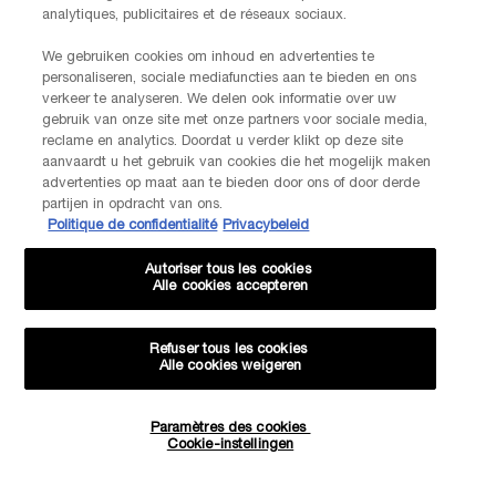
analytiques, publicitaires et de réseaux sociaux.
We gebruiken cookies om inhoud en advertenties te
personaliseren, sociale mediafuncties aan te bieden en ons
verkeer te analyseren. We delen ook informatie over uw
gebruik van onze site met onze partners voor sociale media,
reclame en analytics. Doordat u verder klikt op deze site
aanvaardt u het gebruik van cookies die het mogelijk maken
advertenties op maat aan te bieden door ons of door derde
partijen in opdracht van ons.
Politique de confidentialité
Privacybeleid
Autoriser tous les cookies
Alle cookies accepteren
Refuser tous les cookies
Alle cookies weigeren
Paramètres des cookies
Quantité
Cookie-instellingen
−
+
30,00 €
―
AJOUTER AU PANIER
TEINT ID