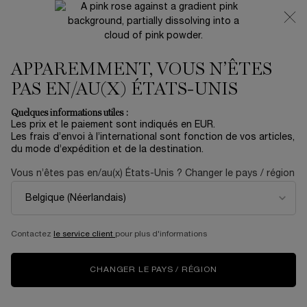
NOUVEAUTÉ 🍒 LA VIE EST BELLE VERY CHERRY |
RECEVEZ UNE TROUSSE LUXE ET UNE MINIATURE
OFFERTES POUR L’ACHAT D’UN FORMAT FULL-SIZE
APPAREMMENT, VOUS N’ÊTES
0
Mon
0 produit
panier
PAS EN/AU(X) ÉTATS-UNIS
Contenu principal
Accueil
Summer With Lancôme
Quelques informations utiles :
Les prix et le paiement sont indiqués en EUR.
TEINT IDOLE ULTRA WEAR
Les frais d’envoi à l’international sont fonction de vos articles,
du mode d’expédition et de la destination.
ALL OVER CONCEALER
Vous n’êtes pas en/au(x) États-Unis ? Changer le pays / région
30,00 €
En stock
40,00 €
Ancien prix
Nouveau prix
(222,22 €/100 ml.)
Votre meilleur allié pour un teint impeccable Correcteur de
teint polyvalent offrant une tenue ...
En savoir plus
Contactez
le service client
pour plus d'informations
4.2
(5)
Rédiger un avis
Lire
5
CHANGER LE PAYS / RÉGION
avis.
Lien
sur
NOUVEAUTÉ