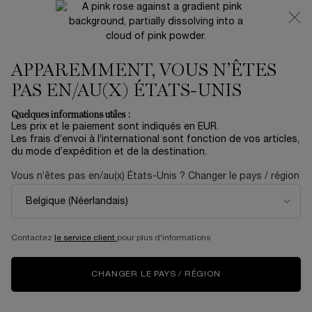
NOUVEAUTÉ 🍒 LA VIE EST BELLE VERY CHERRY |
RECEVEZ UNE TROUSSE LUXE ET UNE MINIATURE
OFFERTES POUR L’ACHAT D’UN FORMAT FULL-SIZE
APPAREMMENT, VOUS N’ÊTES
0
Mon
0 produit
panier
PAS EN/AU(X) ÉTATS-UNIS
Contenu principal
Accueil
OUTLET
Quelques informations utiles :
Trier par
TRIER PAR
Les prix et le paiement sont indiqués en EUR.
41 produits
TOP RATED
AFFINER
MENU DE FILTRAGE
Les frais d’envoi à l’international sont fonction de vos articles,
du mode d’expédition et de la destination.
Vous n’êtes pas en/au(x) États-Unis ? Changer le pays / région
NOUVEAU
NOUVEAU
RECHARGEABLE
Contactez
le service client
pour plus d'informations
CHANGER LE PAYS / RÉGION