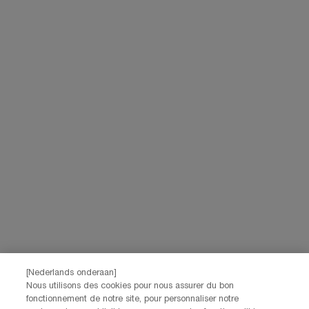
*Les données que vous nous fournissez seront utilisées par L'Oréal
Benelux pour gérer votre compte. Elles seront également utilisées, avec
votre consentement ci-dessus, pour enrichir votre profil et vous proposer
des offres personnalisées par communication directe de la part de
Lancôme, ainsi que par le biais de publicités de ses différentes marques
sur les sites web et les réseaux sociaux partenaires, et pour mesurer la
performance de nos activités marketing. Vous pouvez rétracter votre
consentement à tout moment via le lien de désabonnement présent dans
nos communications électroniques. Pour en savoir plus sur le traitement
de vos données et vos droits, consultez notre
Politique de confidentialité.
JE M’INSCRIS
CONTACTEZ-NOUS
Nos services Lancôme sont à votre écoute. N'hésitez pas à
nous contacter :
Par téléphone: +32 28 44 00 02 (9h00 - 17h00 | Lundi –
[Nederlands onderaan]
Vendredi)
Nous utilisons des cookies pour nous assurer du bon
Via e-mail
fonctionnement de notre site, pour personnaliser notre