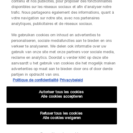
contenu et nos publicités, pour proposer des fonctionnalités
disponibles sur les réseaux sociaux et afin d’analyser notre
INFORMATIONS SUR LE FABRICANT
trafic. Nous partageons également des informations, quant à
LANCOME PARIS
votre navigation sur notre site, avec nos partenaires
14, rue Royale - 75008 Paris France
analytiques, publicitaires et de réseaux sociaux.
Info.conso@be.lancome.com
We gebruiken cookies om inhoud en advertenties te
personaliseren, sociale mediafuncties aan te bieden en ons
Options d'achat
verkeer te analyseren. We delen ook informatie over uw
gebruik van onze site met onze partners voor sociale media,
reclame en analytics. Doordat u verder klikt op deze site
€ - BE (FR)
aanvaardt u het gebruik van cookies die het mogelijk maken
advertenties op maat aan te bieden door ons of door derde
partijen in opdracht van ons.
Politique de confidentialité
Privacybeleid
© Lancôme
Autoriser tous les cookies
Alle cookies accepteren
Refuser tous les cookies
Alle cookies weigeren
Plan du site
CGU
Politique de confidentialité
FAQ
Conditions générales de vente
Contactez-nous
-20% SUR VOTRE 1ÈRE COMMANDE*