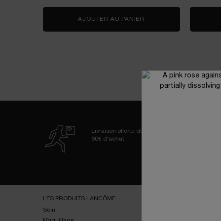
AJOUTER AU PANIER
LA VIE EST BELLE VER
Livraison offerte dès
60€ d'achat
Navigation de bas de page
LES PRODUITS LANCÔME
SERVICES
Soin
E-youth Finder
Maquillage
Essai virtuel