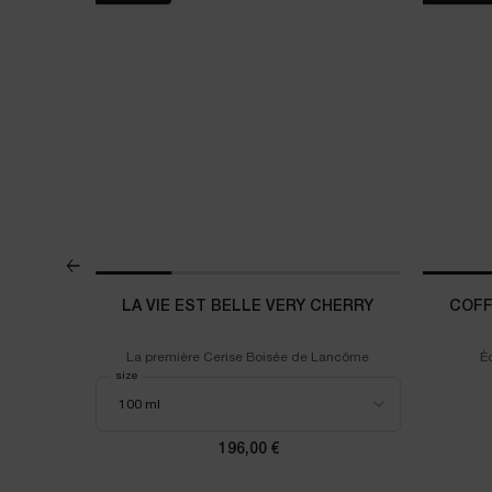
ATE
LA VIE EST BELLE VERY CHERRY
COFF
YE CREAM
La première Cerise Boisée de Lancôme
É
Select a
size
for La Vie est Belle Very Cherry
IFIQUE YEUX ULTIMATE
196,00 €