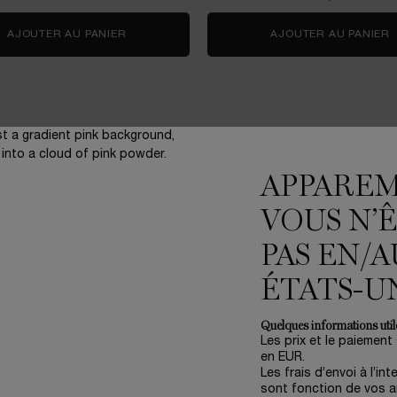
Y CHERRY
AJOUTER AU PANIER
COFFRET SOIN RÉNERGIE H.C.F. TRIPLE SERU
AJOUTER AU PANIER
APPARE
VOUS N’
3 échantillons
offerts pour
PAS EN/A
toute commande
ÉTATS-U
Quelques informations utile
Les prix et le paiement
en EUR.
ENGAGEMENTS
(*
Les frais d’envoi à l’int
Write Her Future
sont fonction de vos ar
Accompagner nos