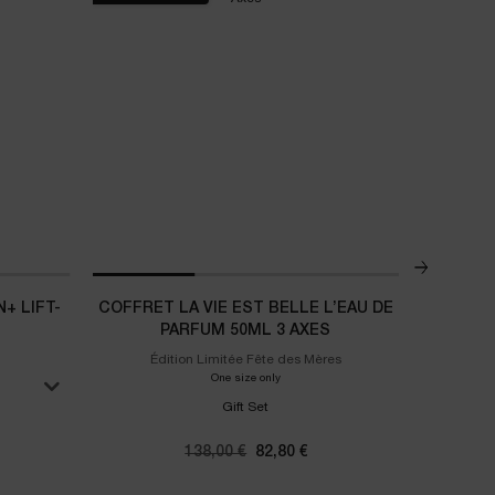
+ LIFT-
COFFRET LA VIE EST BELLE L’EAU DE
CO
PARFUM 50ML 3 AXES
Édition Limitée Fête des Mères
Lancôme Li
One size only
for Coffret La Vie Est Belle L’Eau De Par
Gift Set
 Rénergie Collagen+ Lift-Xtend
Ancien prix
138,00 €
Nouveau prix
82,80 €