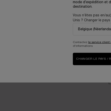
mode d’expédition et d
consommateurs
destination.
V
Prendre soin de
Vous n’êtes pas en/au(
l’environnement
Unis ? Changer le pays 
Carrières
P
Contactez
le service client
d'informations
D
CHANGER LE PAYS / 