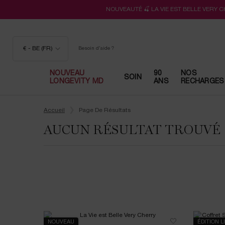
NOUVEAUTÉ 🍒 LA VIE EST BELLE VERY 
€ - BE (FR)
Besoin d'aide ?
NOUVEAU
90
NOS
SOIN
LONGEVITY MD
ANS
RECHARGES
Contenu principal
Accueil
Page De Résultats
AUCUN RÉSULTAT TROUVÉ
NOUVEAU
ÉDITION L