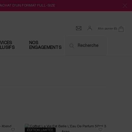
’ACHAT D’UN FORMAT FULL-SIZE
Mon panier
0
0 produit
VICES
NOS
Recherche
LUSIFS
ENGAGEMENTS
ÉDITION LIMITÉE
NOUVEAU