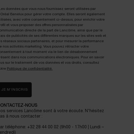
Les données que vous nous fournissez seront utilisées par
'Oréal Benelux pour gérer votre compte. Elles seront également
tilisées, avec votre consentement ci-dessus, pour enrichir votre
rofil et vous proposer des offres personnalisées par
ommunication directe de la part de Lancôme, ainsi que par le
iais de publicités de ses différentes marques sur les sites web et
es réseaux sociaux partenaires, et pour mesurer la performance
e nos activités marketing. Vous pouvez rétracter votre
onsentement à tout moment via le lien de désabonnement
résent dans nos communications électroniques. Pour en savoir
lus sur le traitement de vos données et vos droits, consultez
otre
Politique de confidentialité.
JE M’INSCRIS
CONTACTEZ-NOUS
os services Lancôme sont à votre écoute. N'hésitez
as à nous contacter :
ar téléphone: +32 28 44 00 02 (9h00 - 17h00 | Lundi –
endredi)