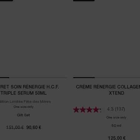
RET SOIN RÉNERGIE H.C.F.
CRÈME RÉNERGIE COLLAGEN
TRIPLE SERUM 50ML
XTEND
dition Limitée Fête des Mères
One size only
for Coffret Soin Rénergie H.C.F. Triple Serum 50ml
4.3
(137)
Gift Set
One size only
for Crème
50 ml
Ancien prix
151,00 €
Nouveau prix
90,60 €
125,00 €