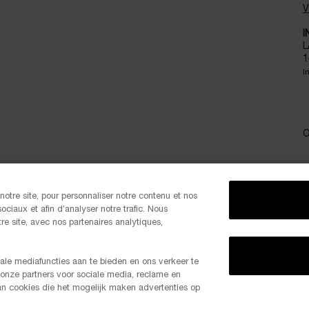
V
I
L
1
I
O
otre site, pour personnaliser notre contenu et nos
P
ociaux et afin d’analyser notre trafic. Nous
e site, avec nos partenaires analytiques,
ale mediafuncties aan te bieden en ons verkeer te
 onze partners voor sociale media, reclame en
-20% 
van cookies die het mogelijk maken advertenties op