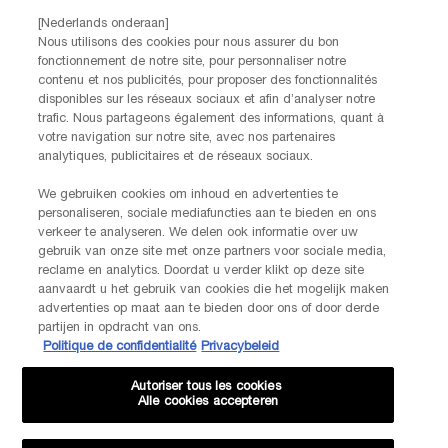
Par téléphone: +32 28 44 00 02 (9h00 - 17h00 | Lundi –
[Nederlands onderaan]
Vendredi)
Nous utilisons des cookies pour nous assurer du bon
Via e-mail
fonctionnement de notre site, pour personnaliser notre
contenu et nos publicités, pour proposer des fonctionnalités
disponibles sur les réseaux sociaux et afin d’analyser notre
INFORMATIONS SUR LE FABRICANT
trafic. Nous partageons également des informations, quant à
LANCOME PARIS
votre navigation sur notre site, avec nos partenaires
14, rue Royale - 75008 Paris France
analytiques, publicitaires et de réseaux sociaux.
Info.conso@be.lancome.com
We gebruiken cookies om inhoud en advertenties te
personaliseren, sociale mediafuncties aan te bieden en ons
verkeer te analyseren. We delen ook informatie over uw
Options d'achat
gebruik van onze site met onze partners voor sociale media,
reclame en analytics. Doordat u verder klikt op deze site
€ - BE (FR)
aanvaardt u het gebruik van cookies die het mogelijk maken
advertenties op maat aan te bieden door ons of door derde
partijen in opdracht van ons.
Politique de confidentialité
Privacybeleid
© Lancôme
Autoriser tous les cookies
Alle cookies accepteren