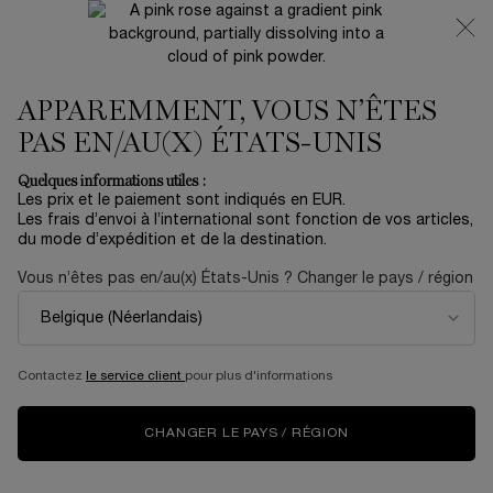
NOUVEAUTÉ 🍒 LA VIE EST BELLE VERY CHERRY |
RECEVEZ UNE TROUSSE LUXE ET UNE MINIATURE
OFFERTES POUR L’ACHAT D’UN FORMAT FULL-SIZE
APPAREMMENT, VOUS N’ÊTES
0
Mon
0 produit
panier
PAS EN/AU(X) ÉTATS-UNIS
Contenu principal
AUCUN RÉSULTAT TROUVÉ
Quelques informations utiles :
Les prix et le paiement sont indiqués en EUR.
Les frais d’envoi à l’international sont fonction de vos articles,
du mode d’expédition et de la destination.
NOUVEAU
ÉDITION
NOUV
LIMITÉE
Vous n’êtes pas en/au(x) États-Unis ? Changer le pays / région
RECH
Contactez
le service client
pour plus d'informations
CHANGER LE PAYS / RÉGION
LA VIE EST BELLE
COFFRET SOIN
HYDR
VERY CHERRY
RÉNERGIE H.C.F.
DÉC