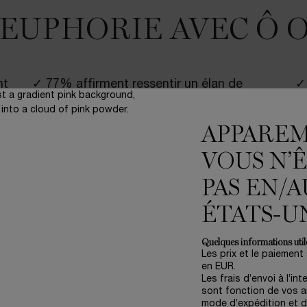
'EUPHORIE AVEC Ô 
nt
✓ 77% affirment ressentir un élan de
✓
de
bonheur à chaque fois qu’elles le portent.*
im
APPARE
us avons mis en flacon pour vous mille gouttes d'émotions. Imagin
VOUS N’
vantes, développées avec l'aide de la science et adoptées par le
oup de boost !
PAS EN/A
Les Ô est bien plus que des parfums : ce sont des émotions vivant
eur dès que vous aurez besoin d’un coup de pouce !
ÉTATS-U
rd à l’olfaction, score moyen sur 3 pays (France/États-Unis/Chine).
Quelques informations utile
Les prix et le paiement
en EUR.
Les frais d’envoi à l’int
sont fonction de vos ar
mode d’expédition et d