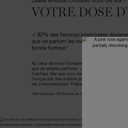
Quelle émotion choisirez-vous cet été ?
VOTRE DOSE D
✓ 82% des femmes interrogées déclare
que ce parfum les met instantanément 
bonne humeur.*
Au cœur de notre Domaine de la Rose à Grasse, no
que de simples parfums : ce sont des émotions vi
fraîcheur dès que vous ressentez le besoin d’un c
Conçue par des maîtres parfumeurs, la collection 
les consommateurs. Préparez-vous à un vaporisat
Test réalisé sur 180 femmes de 18 à 60 ans, pourcentage d’acco
pdp-section-full-two-columns-image_layout