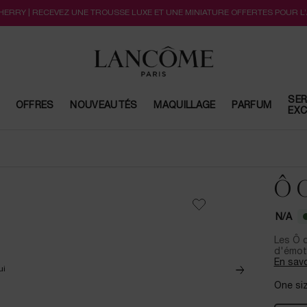
CHERRY | RECEVEZ UNE TROUSSE LUXE ET UNE MINIATURE OFFERTES POUR L
SER
OFFRES
NOUVEAUTÉS
MAQUILLAGE
PARFUM
EXC
Ô 
N/A
Les Ô 
d'émoti
En savo
One siz