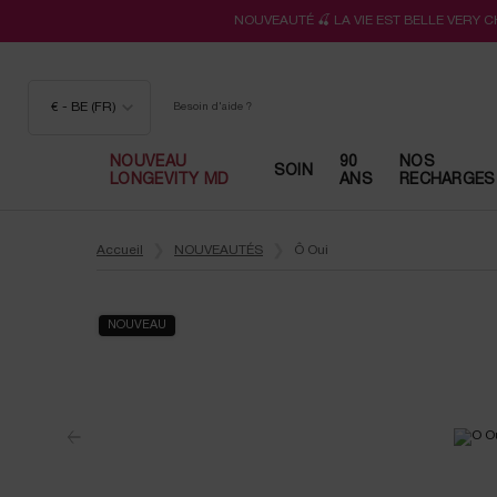
NOUVEAUTÉ 🍒 LA VIE EST BELLE VERY 
€ - BE (FR)
Besoin d'aide ?
NOUVEAU
90
NOS
SOIN
LONGEVITY MD
ANS
RECHARGES
Contenu principal
Accueil
NOUVEAUTÉS
Ô Oui
NOUVEAU