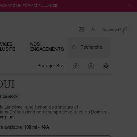
’ACHAT D’UN FORMAT FULL-SIZE
Mon panier
0
0 produit
VICES
NOS
Recherche
LUSIFS
ENGAGEMENTS
Partager Sur : Facebook
Partager Sur : Twitter
Partager Sur : Pi
Partager Sur :
OUI
En stock
de Lancôme : une fusion de senteurs et
ons.Créées dans nos champs ensoleillés du Domain ...
ir plus
e available:
100 ml
-
N/A