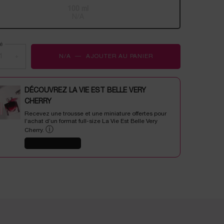
100 ml
Selected
The product variation is out of stock,
, 1 of 1
N/A
é
+
N/A
―
AJOUTER AU PANIER
Ô OUI
DÉCOUVREZ LA VIE EST BELLE VERY
CHERRY
Recevez une trousse et une miniature offertes pour
l’achat d’un format full-size La Vie Est Belle Very
ⓘ
Cherry.
J'EN PROFITE