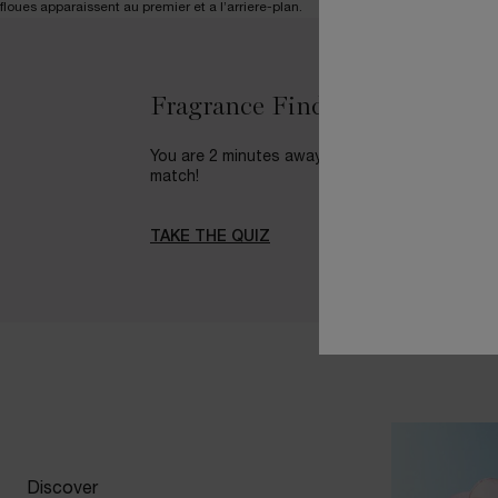
pdp-section-services-Fragrance
Fragrance Finder
You are 2 minutes away from your perfect
match!
TAKE THE QUIZ
Discover