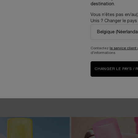
destination.
Vous n’êtes pas en/au(
Unis ? Changer le pays 
The Art Of Gifting
Share joy with those you love through
Contactez
le service client
Lancôme’s elegant gift wrapping.
d'informations
KNOW MORE
CHANGER LE PAYS / 