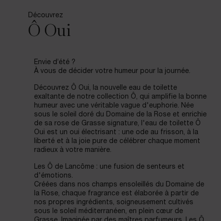
Découvrez
Ô Oui
Envie d’été ?
À vous de décider votre humeur pour la journée.
Découvrez Ô Oui, la nouvelle eau de toilette
exaltante de notre collection Ô, qui amplifie la bonne
humeur avec une véritable vague d'euphorie. Née
sous le soleil doré du Domaine de la Rose et enrichie
de sa rose de Grasse signature, l'eau de toilette Ô
Oui est un oui électrisant : une ode au frisson, à la
liberté et à la joie pure de célébrer chaque moment
radieux à votre manière.
Les Ô de Lancôme : une fusion de senteurs et
d'émotions.
Créées dans nos champs ensoleillés du Domaine de
la Rose, chaque fragrance est élaborée à partir de
nos propres ingrédients, soigneusement cultivés
sous le soleil méditerranéen, en plein cœur de
Grasse. Imaginée par des maîtres parfumeurs, Les Ô