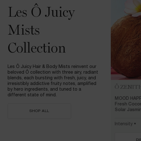
Les Ô Juicy
Mists
Collection
Les Ô Juicy Hair & Body Mists reinvent our
beloved Ô collection with three airy, radiant
blends, each bursting with fresh, juicy, and
irresistibly addictive fruity notes, amplified
Ô ZENIT
by hero ingredients, and tuned to a
different state of mind.
MOOD HAPP
Fresh Cocon
Solar Jasmi
SHOP ALL
Intensity •
D