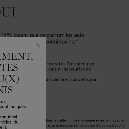
OUI
 74% disent que ce parfum les aide
médiatement à se sentir ravies.*
MMENT,
ée par des maîtres parfumeurs, Les Ô ne sont pas
ÊTES
s consommateurs.Préparez-vous à une bouffée de
U(X)
es, développées grâce à la science et adoptées par
NIS
s :
 sont indiqués
ernational
ticles, du
e la