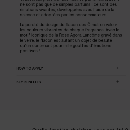
ne sont pas que de simples parfums : ce sont des
émotions vivantes, développées avec l'aide de la
science et adoptées par les consommateurs.
La pureté du design du flacon des Ô met en valeur
les couleurs vibrantes de chaque fragrance. Avec le
motif iconique de la Rose Agora Lancôme gravé dans
le verre, le flacon est autant un objet de beauté
qu'un contenant pour mille gouttes d'émotions
positives !
HOW TO APPLY
KEY BENEFITS
pdp-section-benefits-highlighted_LayoutFragrance