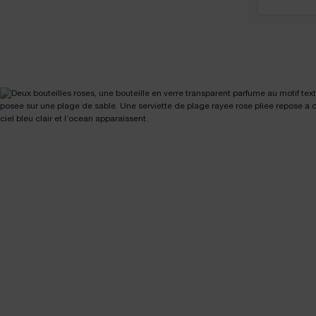
pdp-section-full-img-layout-accordion