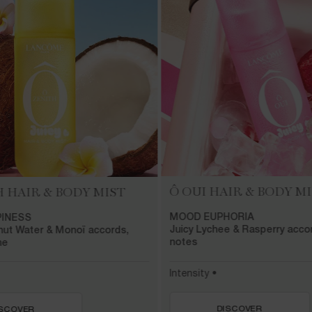
Ô OUI HAIR &
BODY MI
H HAIR &
BODY MIST
MOOD EUPHORIA
INESS
Juicy Lychee & Rasperry accord
ut Water & Monoï accords,
notes
ne
Intensity •
DISCOVER
ISCOVER