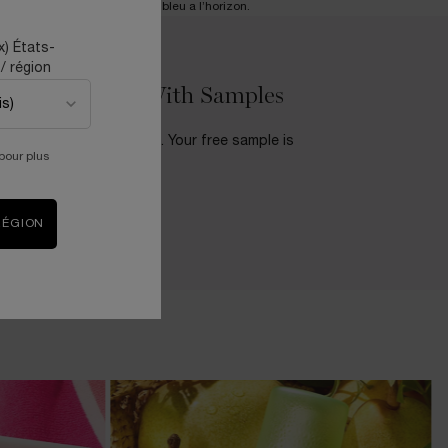
x) États-
/ région
Try It First With Samples
Try it, Love it, Own it. Your free sample is
pour plus
just a click away!
KNOW MORE
RÉGION