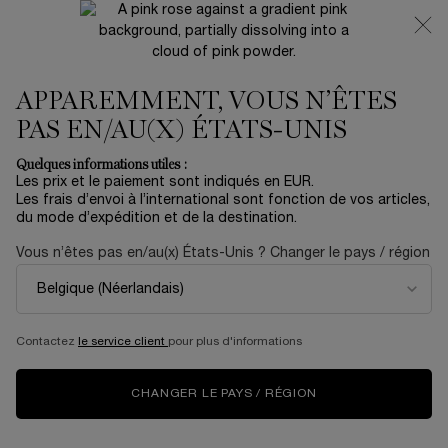
NOUVEAUTÉ 🍒 LA VIE EST BELLE VERY CHERRY |
RECEVEZ UNE TROUSSE LUXE ET UNE MINIATURE
OFFERTES POUR L’ACHAT D’UN FORMAT FULL-SIZE
APPAREMMENT, VOUS N’ÊTES
0
Mon
0 produit
panier
PAS EN/AU(X) ÉTATS-UNIS
Contenu principal
ACCUEIL
ÉVÈNEMENTS
Routine D'été En Beauté Avec Les Indispensables
Quelques informations utiles :
Lancôme
Les prix et le paiement sont indiqués en EUR.
Les frais d’envoi à l’international sont fonction de vos articles,
du mode d’expédition et de la destination.
UN ÉTÉ GAGNANT AVEC
Vous n’êtes pas en/au(x) États-Unis ? Changer le pays / région
LES INDISPENSABLES
BEAUTÉ MAQUILLAGE,
Contactez
le service client
pour plus d'informations
SOINS ET PARFUMS DE
CHANGER LE PAYS / RÉGION
LA MAISON LANCÔME