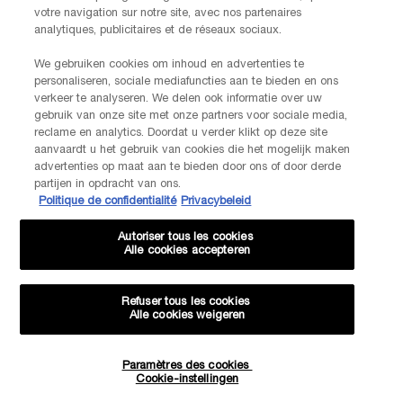
Via e-mail
votre navigation sur notre site, avec nos partenaires
analytiques, publicitaires et de réseaux sociaux.
INFORMATIONS SUR LE FABRICANT
We gebruiken cookies om inhoud en advertenties te
LANCOME PARIS
personaliseren, sociale mediafuncties aan te bieden en ons
14, rue Royale - 75008 Paris France
verkeer te analyseren. We delen ook informatie over uw
Info.conso@be.lancome.com
gebruik van onze site met onze partners voor sociale media,
reclame en analytics. Doordat u verder klikt op deze site
aanvaardt u het gebruik van cookies die het mogelijk maken
Options d'achat
advertenties op maat aan te bieden door ons of door derde
partijen in opdracht van ons.
Politique de confidentialité
Privacybeleid
€ - BE (FR)
Autoriser tous les cookies
Alle cookies accepteren
© Lancôme
Refuser tous les cookies
Alle cookies weigeren
-20% SUR VOTRE 1ÈRE COMMANDE*
Paramètres des cookies
Cookie-instellingen
Plan du site
CGU
Politique de confidentialité
FAQ