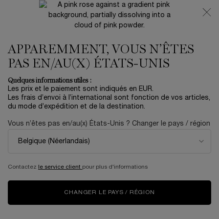
NOUVEAUTÉ 🍒 LA VIE EST BELLE VERY CHERRY |
RECEVEZ UNE TROUSSE LUXE ET UNE MINIATURE
OFFERTES POUR L’ACHAT D’UN FORMAT FULL-SIZE
APPAREMMENT, VOUS N’ÊTES
0
Mon
0 produit
panier
PAS EN/AU(X) ÉTATS-UNIS
Contenu principal
PAGE D’ACCUEIL
EVÈNEMENT
PASSEPORT BEAUTÉ
Quelques informations utiles :
Les prix et le paiement sont indiqués en EUR.
Les frais d’envoi à l’international sont fonction de vos articles,
du mode d’expédition et de la destination.
PASSEPORT BEAUTÉ - LE
Vous n’êtes pas en/au(x) États-Unis ? Changer le pays / région
VOYAGE ET L’HISTOIRE
DE LANCÔME
Contactez
le service client
pour plus d'informations
CHANGER LE PAYS / RÉGION
Le pouvoir du voyage pour ravir et inspirer est indéniable. En