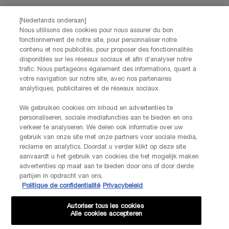
CONTACTEZ-NOUS
[Nederlands onderaan]
Nos services Lancôme sont à votre écoute. N'hésitez pas à
Nous utilisons des cookies pour nous assurer du bon
nous contacter :
fonctionnement de notre site, pour personnaliser notre
Par téléphone: +32 28 44 00 02 (9h00 - 17h00 | Lundi –
contenu et nos publicités, pour proposer des fonctionnalités
Vendredi)
disponibles sur les réseaux sociaux et afin d’analyser notre
Via e-mail
trafic. Nous partageons également des informations, quant à
votre navigation sur notre site, avec nos partenaires
analytiques, publicitaires et de réseaux sociaux.
INFORMATIONS SUR LE FABRICANT
LANCOME PARIS
We gebruiken cookies om inhoud en advertenties te
14, rue Royale - 75008 Paris France
personaliseren, sociale mediafuncties aan te bieden en ons
Info.conso@be.lancome.com
verkeer te analyseren. We delen ook informatie over uw
gebruik van onze site met onze partners voor sociale media,
reclame en analytics. Doordat u verder klikt op deze site
aanvaardt u het gebruik van cookies die het mogelijk maken
Options d'achat
advertenties op maat aan te bieden door ons of door derde
partijen in opdracht van ons.
€ - BE (FR)
Politique de confidentialité
Privacybeleid
Autoriser tous les cookies
Alle cookies accepteren