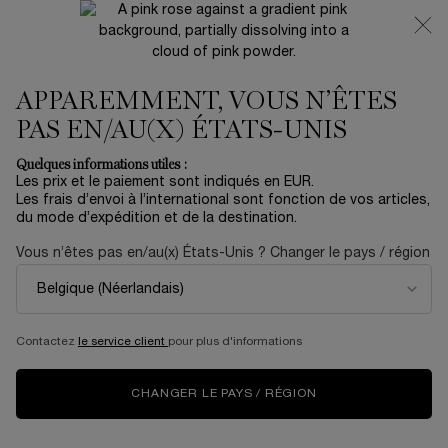
NOUVEAUTÉ 🍒 LA VIE EST BELLE VERY CHERRY |
RECEVEZ UNE TROUSSE LUXE ET UNE MINIATURE
OFFERTES POUR L’ACHAT D’UN FORMAT FULL-SIZE
APPAREMMENT, VOUS N’ÊTES
0
Mon
0 produit
panier
PAS EN/AU(X) ÉTATS-UNIS
Contenu principal
PAGE D’ACCUEIL
ÉVÉNEMENTS
DESTINATION : BONHEUR
Quelques informations utiles :
Les prix et le paiement sont indiqués en EUR.
Les frais d’envoi à l’international sont fonction de vos articles,
DESTINATION BONHEUR
du mode d’expédition et de la destination.
— BIENVENUE À BORD
Vous n’êtes pas en/au(x) États-Unis ? Changer le pays / région
POUR CE VOYAGE VERS
LA BEAUTÉ
Contactez
le service client
pour plus d'informations
CHANGER LE PAYS / RÉGION
Bonjour beautés… votre capitaine à l’appareil. Bienvenue à bord
de ce vol d’Air Lancôme. Votre destination du jour ? Le bonheur !
Nous prenons votre beauté très au sérieux, alors laissez le