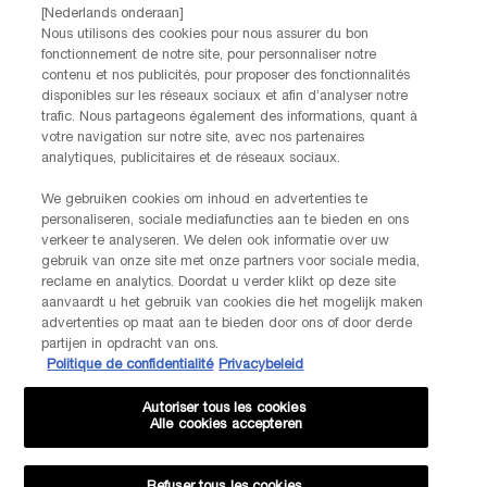
CONTACTEZ-NOUS
[Nederlands onderaan]
Nos services Lancôme sont à votre écoute. N'hésitez pas à
Nous utilisons des cookies pour nous assurer du bon
nous contacter :
fonctionnement de notre site, pour personnaliser notre
contenu et nos publicités, pour proposer des fonctionnalités
Par téléphone: +32 28 44 00 02 (9h00 - 17h00 | Lundi –
disponibles sur les réseaux sociaux et afin d’analyser notre
Vendredi)
trafic. Nous partageons également des informations, quant à
Via e-mail
votre navigation sur notre site, avec nos partenaires
analytiques, publicitaires et de réseaux sociaux.
INFORMATIONS SUR LE FABRICANT
LANCOME PARIS
We gebruiken cookies om inhoud en advertenties te
14, rue Royale - 75008 Paris France
personaliseren, sociale mediafuncties aan te bieden en ons
Info.conso@be.lancome.com
verkeer te analyseren. We delen ook informatie over uw
gebruik van onze site met onze partners voor sociale media,
reclame en analytics. Doordat u verder klikt op deze site
aanvaardt u het gebruik van cookies die het mogelijk maken
Options d'achat
advertenties op maat aan te bieden door ons of door derde
partijen in opdracht van ons.
Politique de confidentialité
Privacybeleid
€ - BE (FR)
Autoriser tous les cookies
Alle cookies accepteren
© Lancôme