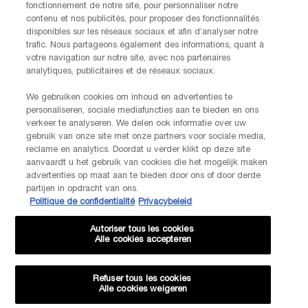
fonctionnement de notre site, pour personnaliser notre
Vendredi)
contenu et nos publicités, pour proposer des fonctionnalités
Via e-mail
disponibles sur les réseaux sociaux et afin d’analyser notre
trafic. Nous partageons également des informations, quant à
INFORMATIONS SUR LE FABRICANT
votre navigation sur notre site, avec nos partenaires
LANCOME PARIS
analytiques, publicitaires et de réseaux sociaux.
14, rue Royale - 75008 Paris France
Info.conso@be.lancome.com
We gebruiken cookies om inhoud en advertenties te
personaliseren, sociale mediafuncties aan te bieden en ons
verkeer te analyseren. We delen ook informatie over uw
gebruik van onze site met onze partners voor sociale media,
Options d'achat
reclame en analytics. Doordat u verder klikt op deze site
aanvaardt u het gebruik van cookies die het mogelijk maken
advertenties op maat aan te bieden door ons of door derde
€ - BE (FR)
partijen in opdracht van ons.
Politique de confidentialité
Privacybeleid
Autoriser tous les cookies
Alle cookies accepteren
© Lancôme
Refuser tous les cookies
Alle cookies weigeren