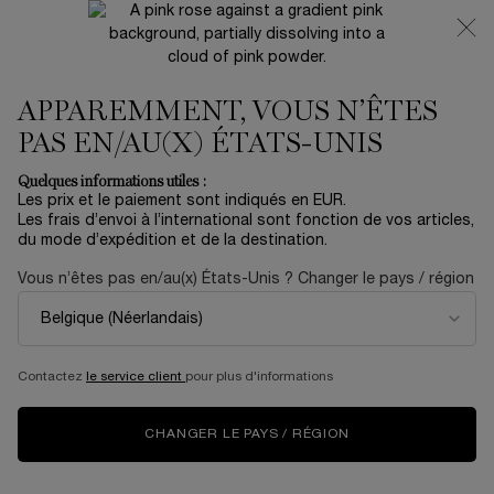
NOUVEAUTÉ 🍒 LA VIE EST BELLE VERY CHERRY |
RECEVEZ UNE TROUSSE LUXE ET UNE MINIATURE
OFFERTES POUR L’ACHAT D’UN FORMAT FULL-SIZE
APPAREMMENT, VOUS N’ÊTES
0
Mon
0 produit
panier
PAS EN/AU(X) ÉTATS-UNIS
Contenu principal
PAGE D’ACCUEIL
SOIN
JOURNÉE SPA À LA MAISON
Quelques informations utiles :
Les prix et le paiement sont indiqués en EUR.
Les frais d’envoi à l’international sont fonction de vos articles,
OTRE ROUTINE SOIN
du mode d’expédition et de la destination.
LANCÔME SPA
Vous n’êtes pas en/au(x) États-Unis ? Changer le pays / région
#STAYHOME
Contactez
le service client
pour plus d'informations
Le contexte actuel nous contraint à rester à la maison, pour le
bien de tous. Et si nous en profitions pour prendre davantage soin
de nous ? D’autant plus que vous pouvez prendre soin de votre
CHANGER LE PAYS / RÉGION
peau tout en profitant d’un instant cocooning !