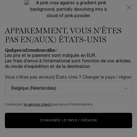
NOUVEAUTÉ 🍒 LA VIE EST BELLE VERY CHERRY |
RECEVEZ UNE TROUSSE LUXE ET UNE MINIATURE
OFFERTES POUR L’ACHAT D’UN FORMAT FULL-SIZE
APPAREMMENT, VOUS N’ÊTES
0
Mon
0 produit
panier
PAS EN/AU(X) ÉTATS-UNIS
Contenu principal
PAGE
MAQUILLAGE
LE MEILLEUR ROUGE À LÈVRES NUDE DE
Quelques informations utiles :
D’ACCUEIL
LANCÔME POUR CHAQUE TEINT DE PEAU !
Les prix et le paiement sont indiqués en EUR.
LE MEILLEUR ROUGE À
Les frais d’envoi à l’international sont fonction de vos articles,
du mode d’expédition et de la destination.
LÈVRES NUDE DE
Vous n’êtes pas en/au(x) États-Unis ? Changer le pays / région
LANCÔME POUR
CHAQUE TEINT DE PEAU
Contactez
le service client
pour plus d'informations
!
CHANGER LE PAYS / RÉGION
Le rouge à lèvres nude, indispensable dans le sac de toutes les
Parisiennes, est chic, flatteur et toujours à la mode.