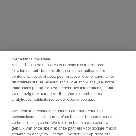
performance de nos activités marketing. Vous pouvez rétracter votre
consentement à tout moment via le lien de désabonnement présent dans
nos communications électroniques. Pour en savoir plus sur le traitement
de vos données et vos droits, consultez notre
Politique de confidentialité.
JE M’INSCRIS
[Nederlands onderaan]
CONTACTEZ-NOUS
Nos services Lancôme sont à votre écoute. N'hésitez pas à
Nous utilisons des cookies pour nous assurer du bon
nous contacter :
fonctionnement de notre site, pour personnaliser notre
contenu et nos publicités, pour proposer des fonctionnalités
Par téléphone: +32 28 44 00 02 (9h00 - 17h00 | Lundi –
disponibles sur les réseaux sociaux et afin d’analyser notre
Vendredi)
trafic. Nous partageons également des informations, quant à
Via e-mail
votre navigation sur notre site, avec nos partenaires
analytiques, publicitaires et de réseaux sociaux.
INFORMATIONS SUR LE FABRICANT
We gebruiken cookies om inhoud en advertenties te
LANCOME PARIS
personaliseren, sociale mediafuncties aan te bieden en ons
14, rue Royale - 75008 Paris France
verkeer te analyseren. We delen ook informatie over uw
Info.conso@be.lancome.com
gebruik van onze site met onze partners voor sociale media,
reclame en analytics. Doordat u verder klikt op deze site