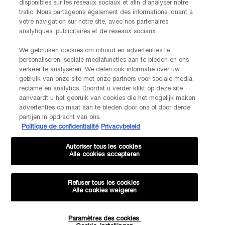
disponibles sur les réseaux sociaux et afin d’analyser notre
Vendredi)
trafic. Nous partageons également des informations, quant à
Via e-mail
votre navigation sur notre site, avec nos partenaires
analytiques, publicitaires et de réseaux sociaux.
INFORMATIONS SUR LE FABRICANT
LANCOME PARIS
We gebruiken cookies om inhoud en advertenties te
14, rue Royale - 75008 Paris France
personaliseren, sociale mediafuncties aan te bieden en ons
Info.conso@be.lancome.com
verkeer te analyseren. We delen ook informatie over uw
gebruik van onze site met onze partners voor sociale media,
reclame en analytics. Doordat u verder klikt op deze site
aanvaardt u het gebruik van cookies die het mogelijk maken
Options d'achat
advertenties op maat aan te bieden door ons of door derde
partijen in opdracht van ons.
Politique de confidentialité
Privacybeleid
€ - BE (FR)
Autoriser tous les cookies
Alle cookies accepteren
© Lancôme
Refuser tous les cookies
Alle cookies weigeren
-20% SUR VOTRE 1ÈRE COMMANDE*
Paramètres des cookies