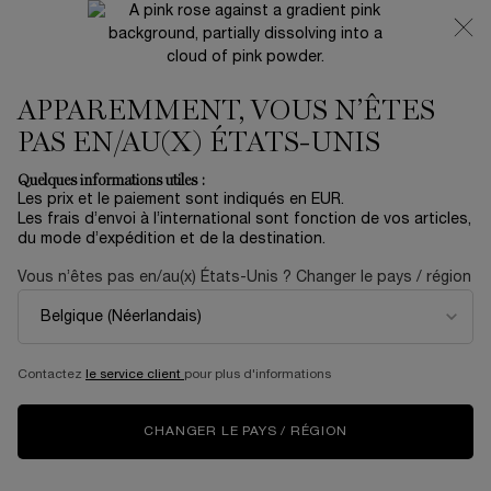
NOUVEAUTÉ 🍒 LA VIE EST BELLE VERY CHERRY |
RECEVEZ UNE TROUSSE LUXE ET UNE MINIATURE
OFFERTES POUR L’ACHAT D’UN FORMAT FULL-SIZE
APPAREMMENT, VOUS N’ÊTES
0
Mon
0 produit
panier
PAS EN/AU(X) ÉTATS-UNIS
Contenu principal
ACCUEIL
MAQUILLAGE
Le Mascara Le Mieux Noté De Lancôme/span>
Quelques informations utiles :
Les prix et le paiement sont indiqués en EUR.
Les frais d’envoi à l’international sont fonction de vos articles,
A LA RECHERCHE DU
du mode d’expédition et de la destination.
PARTENAIRE IDÉAL
Vous n’êtes pas en/au(x) États-Unis ? Changer le pays / région
POUR VOS YEUX ?
DÉCOUVREZ LE
Contactez
le service client
pour plus d'informations
MASCARA LE MIEUX
CHANGER LE PAYS / RÉGION
NOTÉ DE LANCÔME