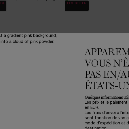
LER
BESTSELLER
APPARE
VOUS N’
PAS EN/A
ED GÉNIFIQUE - LE MASQUE
SÉRUM ADVANCED GÉNIFIQUE 
ÉTATS-U
HYDROGEL
PEARL
at de jeunesse instantané infusé de
Activateur de jeunesse concentré yeux
Quelques informations utile
sérum
Les prix et le paiement
en EUR.
Les frais d’envoi à l’int
sont fonction de vos ar
mode d’expédition et d
ÉPUISÉ - M’INFORMER
LORSQUE LE/LA ADVANCED GÉNIFIQUE - LE M
EN RUPTURE DE STOCK
S
destination.