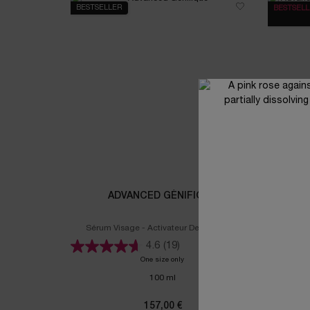
BESTSELLER
BESTSEL
ADVANCED GÉNIFIQUE
ADVANC
Sérum Visage - Activateur De Jeunesse
Masque écl
4.6
(19)
One size only
for Advanced Génifique
100 ml
157,00 €