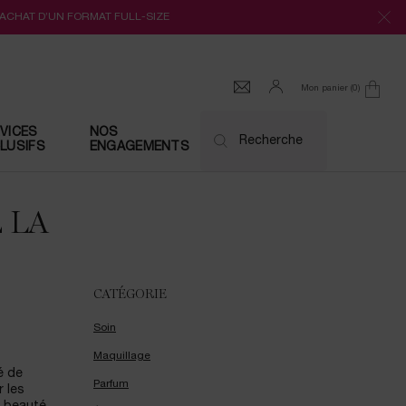
’ACHAT D’UN FORMAT FULL-SIZE
Mon panier
0
0 produit
VICES
NOS
Recherche
LUSIFS
ENGAGEMENTS
 LA
CATÉGORIE
Soin
Maquillage
é de
Parfum
r les