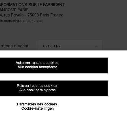
NFORMATIONS SUR LE FABRICANT
ANCOME PARIS
4, rue Royale - 75008 Paris France
nfo.conso@be.lancome.com
ptions d'achat
€ - BE (FR)
Autoriser tous les cookies
Alle cookies accepteren
lan du site
CGU
Politique de confidentialité
FAQ
Conditions générales de vente
Contactez-nous
Évaluations et avis
Livraison et retours
Refuser tous les cookies
Alle cookies weigeren
Gestion des Cookies
SUR VOTRE 1ÈRE COMMANDE*
Paramètres des cookies
Cookie-instellingen
OFFRES EXCLUSIVES