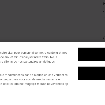
I
L
1
I
O
otre site, pour personnaliser notre contenu et nos
ociaux et afin d’analyser notre trafic. Nous
e site, avec nos partenaires analytiques,
P
ale mediafuncties aan te bieden en ons verkeer te
 onze partners voor sociale media, reclame en
-20% 
van cookies die het mogelijk maken advertenties op