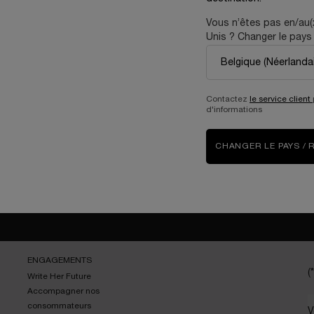
Vous n’êtes pas en/au(
E
Unis ? Changer le pays 
Contactez
le service client
d'informations
CHANGER LE PAYS / 
3 échantillons
offerts pour
toute commande
ENGAGEMENTS
(*
Write Her Future
Accompagner nos
consommateurs
V