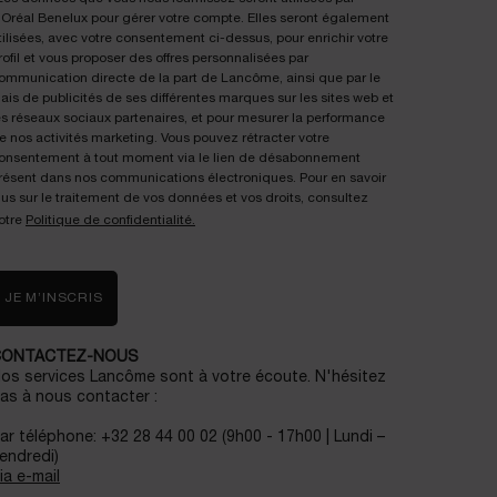
'Oréal Benelux pour gérer votre compte. Elles seront également
tilisées, avec votre consentement ci-dessus, pour enrichir votre
rofil et vous proposer des offres personnalisées par
ommunication directe de la part de Lancôme, ainsi que par le
iais de publicités de ses différentes marques sur les sites web et
es réseaux sociaux partenaires, et pour mesurer la performance
e nos activités marketing. Vous pouvez rétracter votre
onsentement à tout moment via le lien de désabonnement
résent dans nos communications électroniques. Pour en savoir
lus sur le traitement de vos données et vos droits, consultez
otre
Politique de confidentialité.
JE M’INSCRIS
CONTACTEZ-NOUS
os services Lancôme sont à votre écoute. N'hésitez
as à nous contacter :
ar téléphone: +32 28 44 00 02 (9h00 - 17h00 | Lundi –
endredi)
ia e-mail