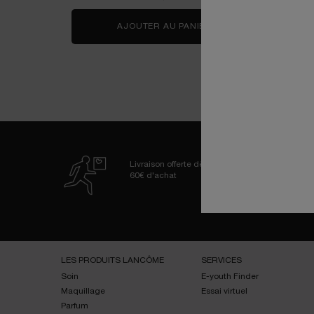
AJOUTER AU PANIER
ADVANCED GÉNIFIQU
Livraison offerte dès
60€ d'achat
Navigation de bas de page
LES PRODUITS LANCÔME
SERVICES
Soin
E-youth Finder
Maquillage
Essai virtuel
Parfum