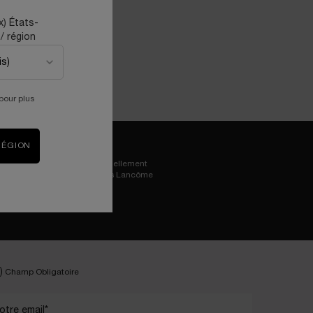
x) États-
/ région
pour plus
RÉGION
Essayez virtuellement
les iconiques Lancôme
)
Champ Obligatoire
otre email
*