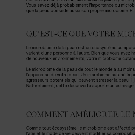
nombreux bienfaits d’un microbiome équilibré pour la p
Vous savez déjà probablement l’importance du microbio
que la peau possède aussi son propre microbiome. Et c
QU’EST-CE QUE VOTRE MIC
Le microbiome de la peau est un écosystème composé 
varient d’une personne à l’autre. Bien que vous ayez hé
de nouveaux environnements, votre microbiome cutan
Le microbiome de la peau de tout le monde a au moins 
l’apparence de votre peau. Un microbiome cutané équil
agresseurs potentiels qui peuvent stresser la peau. Il 
Naturellement, cette découverte apporte un éclairage
COMMENT AMÉLIORER LE M
Comme tout écosystème, le microbiome est affecté par
l’âge et le mode de vie peuvent modifier sa compositi