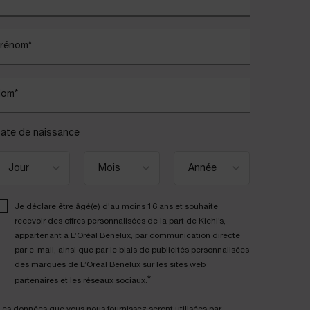
rénom
*
Nom
*
ate de naissance
Je déclare être âgé(e) d'au moins 16 ans et souhaite
recevoir des offres personnalisées de la part de Kiehl’s,
appartenant à L’Oréal Benelux, par communication directe
par e-mail, ainsi que par le biais de publicités personnalisées
des marques de L’Oréal Benelux sur les sites web
*
partenaires et les réseaux sociaux.
Les données que vous nous fournissez seront utilisées par