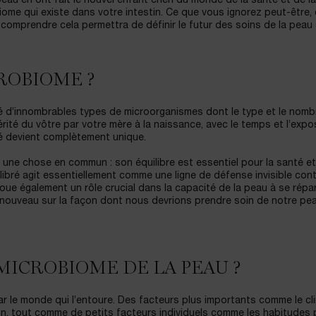
eau en ont fait le nouvel enfant chéri du monde de la santé et de l
me qui existe dans votre intestin. Ce que vous ignorez peut-être, 
omprendre cela permettra de définir le futur des soins de la peau 
ROBIOME ?
d’innombrables types de microorganismes dont le type et le nomb
rité du vôtre par votre mère à la naissance, avec le temps et l’expo
é devient complètement unique.
une chose en commun : son équilibre est essentiel pour la santé et
ibré agit essentiellement comme une ligne de défense invisible cont
joue également un rôle crucial dans la capacité de la peau à se répar
 nouveau sur la façon dont nous devrions prendre soin de notre pea
ICROBIOME DE LA PEAU ?
 le monde qui l’entoure. Des facteurs plus importants comme le cli
on, tout comme de petits facteurs individuels comme les habitudes 