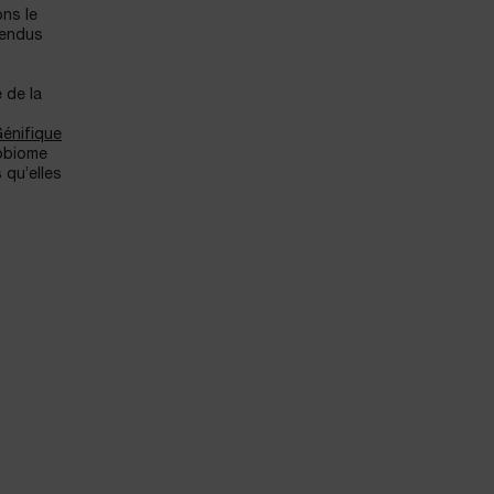
ns le
rendus
 de la
énifique
robiome
 qu’elles