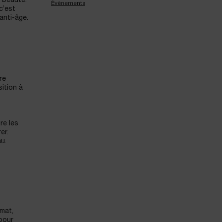
a beauté.
Évènements
c’est
anti-âge.
re
sition à
re les
er.
u.
mat,
pour