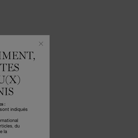
MMENT,
ÊTES
U(X)
LIGHT
NIS
 & cils
s :
 sont indiqués
ernational
ticles, du
e la
ASQUE HYDROGEL EST DISPONIBLE
ÉRUM ADVANCED GÉNIFIQUE LIGHT PEARL