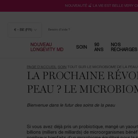
NOUVEAUTÉ 🍒 LA VIE EST BELLE VERY 
€ - BE (FR)
Besoin d'aide ?
NOUVEAU
90
NOS
SOIN
LONGEVITY MD
ANS
RECHARGES
Contenu principal
PAGE D’ACCUEIL
SOIN
TOUT SUR LE MICROBIOME DE LA PEAU
LA PROCHAINE RÉVOL
PEAU ? LE MICROBIO
Bienvenue dans le futur des soins de la peau
Si vous avez déjà pris un probiotique, mangé un yaou
billions (milliers de milliards) de microorganismes bé