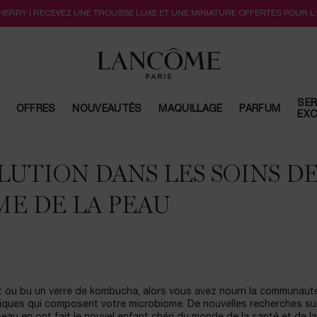
CHERRY | RECEVEZ UNE TROUSSE LUXE ET UNE MINIATURE OFFERTES POUR L
SER
OFFRES
NOUVEAUTÉS
MAQUILLAGE
PARFUM
EXC
UTION DANS LES SOINS DE
ME DE LA PEAU
rt ou bu un verre de kombucha, alors vous avez nourri la communaut
néfiques qui composent votre microbiome. De nouvelles recherches su