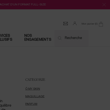
’ACHAT D’UN FORMAT FULL-SIZE
Mon panier
0
0 produit
VICES
NOS
Recherche
LUSIFS
ENGAGEMENTS
CATEGORIE
Ô MY SKIN
MAQUILLAGE
n.
PARFUM
uilibre