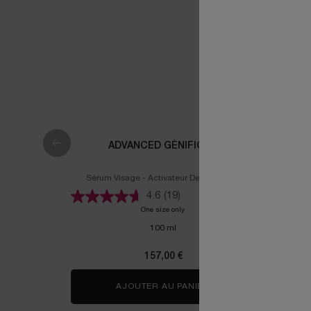
ADVANCED GÉNIFIQUE
SÉRUM 
Sérum Visage - Activateur De Jeunesse
Activateu
4.6
(19)
One size only
for Advanced Génifique
100 ml
157,00 €
AJOUTER AU PANIER
ADVANCED GÉNIFIQU