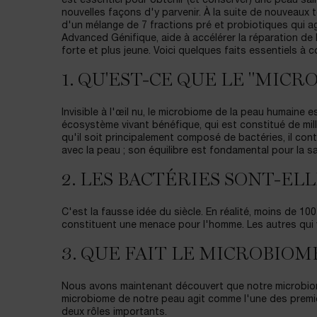
est essentiel pour obtenir (et conserver) une peau sai
nouvelles façons d'y parvenir. À la suite de nouveaux
d'un mélange de 7 fractions pré et probiotiques qui ag
Advanced Génifique, aide à accélérer la réparation de l
forte et plus jeune. Voici quelques faits essentiels à
1. QU'EST-CE QUE LE "MICR
Invisible à l'œil nu, le microbiome de la peau humaine
écosystème vivant bénéfique, qui est constitué de mill
qu'il soit principalement composé de bactéries, il con
avec la peau ; son équilibre est fondamental pour la s
2. LES BACTÉRIES SONT-EL
C'est la fausse idée du siècle. En réalité, moins de 100
constituent une menace pour l'homme. Les autres qui v
3. QUE FAIT LE MICROBIOM
Nous avons maintenant découvert que notre microbiom
microbiome de notre peau agit comme l'une des premiè
deux rôles importants.