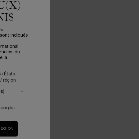
U(X)
NIS
s :
 sont indiqués
ernational
ticles, du
e la
X
ADVANCED GÉNIFIQUE - LE MASQUE
HYDROGEL
x) États-
clat
Masque éclat de jeunesse instantané infusé de
/ région
sérum
pour plus
RSQUE LE/LA ADVANCED GÉNIFIQUE YEUX EST DISPONIBLE
LOADING ...
RÉGION