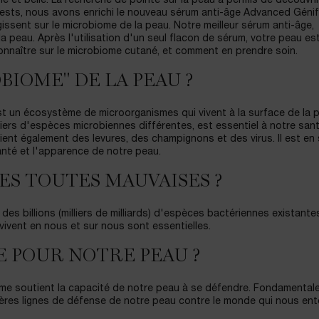
ne et belle. La recherche de pointe sur la peau a permis de découvri
 tests, nous avons enrichi le nouveau sérum anti-âge Advanced Géni
issent sur le microbiome de la peau. Notre meilleur sérum anti-âge,
a peau. Après l'utilisation d'un seul flacon de sérum, votre peau es
 connaître sur le microbiome cutané, et comment en prendre soin.
OBIOME" DE LA PEAU ?
 est un écosystème de microorganismes qui vivent à la surface de la 
iers d'espèces microbiennes différentes, est essentiel à notre sant
tient également des levures, des champignons et des virus. Il est en
anté et l'apparence de notre peau.
LES TOUTES MAUVAISES ?
 des billions (milliers de milliards) d'espèces bactériennes existante
ivent en nous et sur nous sont essentielles.
E POUR NOTRE PEAU ?
e soutient la capacité de notre peau à se défendre. Fondamentale
res lignes de défense de notre peau contre le monde qui nous entou