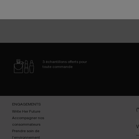
3 échantillons
offerts pour
toute commande
ENGAGEMENTS
(*
Write Her Future
Accompagner nos
consommateurs
V
Prendre soin de
l’environnement