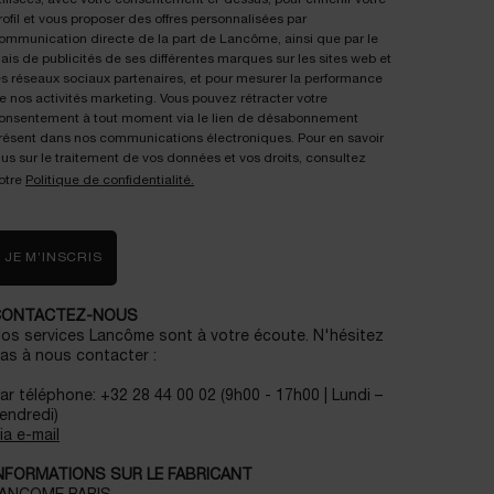
rofil et vous proposer des offres personnalisées par
ommunication directe de la part de Lancôme, ainsi que par le
iais de publicités de ses différentes marques sur les sites web et
es réseaux sociaux partenaires, et pour mesurer la performance
e nos activités marketing. Vous pouvez rétracter votre
onsentement à tout moment via le lien de désabonnement
résent dans nos communications électroniques. Pour en savoir
lus sur le traitement de vos données et vos droits, consultez
otre
Politique de confidentialité.
JE M’INSCRIS
CONTACTEZ-NOUS
os services Lancôme sont à votre écoute. N'hésitez
as à nous contacter :
ar téléphone: +32 28 44 00 02 (9h00 - 17h00 | Lundi –
endredi)
ia e-mail
NFORMATIONS SUR LE FABRICANT