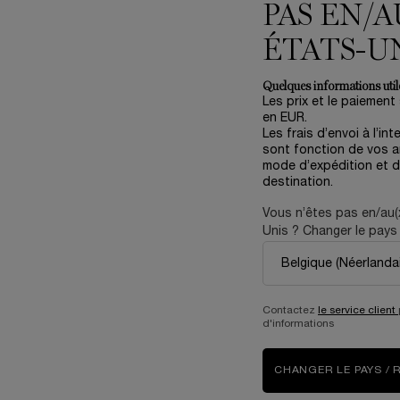
PAS EN/A
ÉTATS-U
Quelques informations utile
Les prix et le paiement
en EUR.
Les frais d’envoi à l’int
sont fonction de vos ar
mode d’expédition et d
destination.
ADVANCED GÉNIFIQUE LIGHT
ADVANCED GÉNIFIQUE YEU
PEARL
Vous n’êtes pas en/au(
r de jeunesse concentré yeux & cils
Crème Yeux Lissante Activatrice d'E
Unis ? Changer le pays 
Contactez
le service client
d'informations
EN RUPTURE DE STOCK
SÉRUM ADVANCED GÉNIFIQUE LIGHT PEARL
ÉPUISÉ - M’INFORMER
LO
E
CHANGER LE PAYS / 