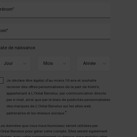
rénom
*
Nom
*
ate de naissance
Je déclare être âgé(e) d'au moins 16 ans et souhaite
recevoir des offres personnalisées de la part de Kiehl’s,
appartenant à L’Oréal Benelux, par communication directe
par e-mail, ainsi que par le biais de publicités personnalisées
des marques de L’Oréal Benelux sur les sites web
*
partenaires et les réseaux sociaux.
Les données que vous nous fournissez seront utilisées par
'Oréal Benelux pour gérer votre compte. Elles seront également
tilisées, avec votre consentement ci-dessus, pour enrichir votre