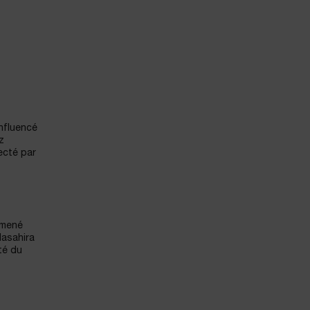
influencé
z
ecté par
 mené
Masahira
té du