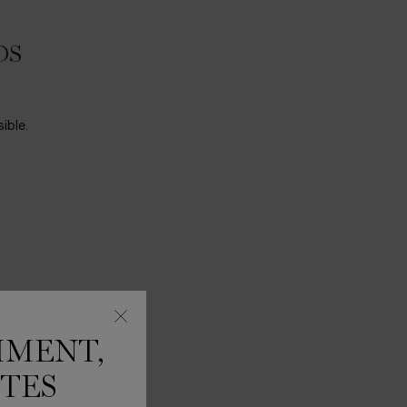
DS
ible.
MMENT,
BESTSELLER
ÊTES