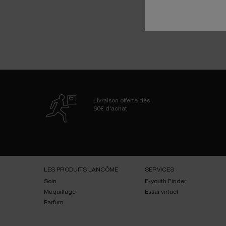
Livraison offerte dès
60€ d'achat
Navigation de bas de page
LES PRODUITS LANCÔME
SERVICES
Soin
E-youth Finder
Maquillage
Essai virtuel
Parfum