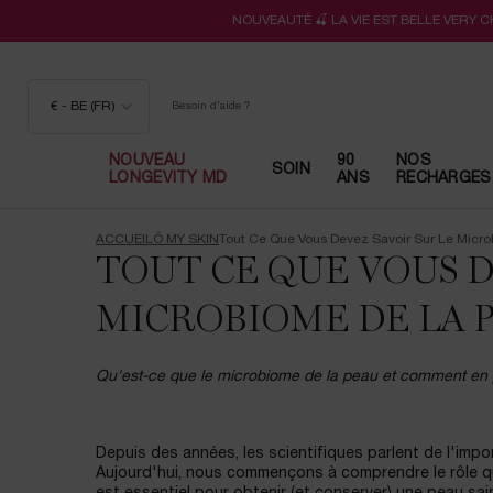
NOUVEAUTÉ 🍒 LA VIE EST BELLE VERY 
€ - BE (FR)
Besoin d'aide ?
NOUVEAU
90
NOS
SOIN
LONGEVITY MD
ANS
RECHARGES
Contenu principal
ACCUEIL
Ô MY SKIN
Tout Ce Que Vous Devez Savoir Sur Le Micr
TOUT CE QUE VOUS D
MICROBIOME DE LA 
Qu'est-ce que le microbiome de la peau et comment en p
Depuis des années, les scientifiques parlent de l'impo
Aujourd'hui, nous commençons à comprendre le rôle qu