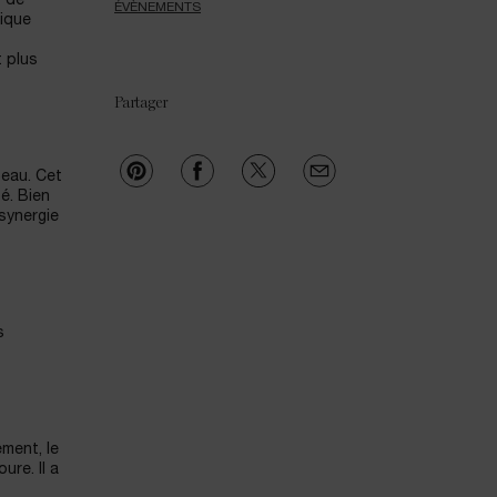
r de
ÉVÈNEMENTS
fique
t plus
Partager
peau. Cet
é. Bien
 synergie
s
ment, le
re. Il a