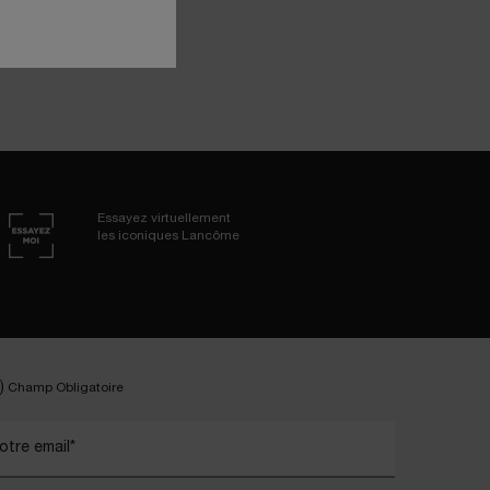
Essayez virtuellement
les iconiques Lancôme
)
Champ Obligatoire
otre email
*