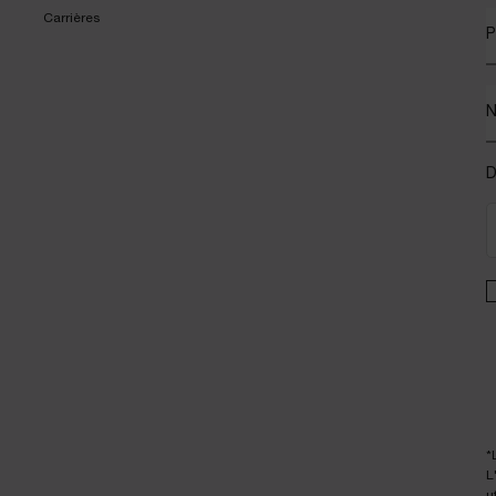
Carrières
P
D
*
L
u