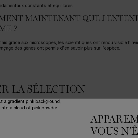
ondamentaux constants et équilibrés.
LEMENT MAINTENANT QUE J'ENTEN
ME ?
ais grâce aux microscopes, les scientifiques ont rendu visible l'invis
nçage des gènes ont permis d'en savoir plus sur l'espèce.
R LA SÉLECTION
APPARE
BESTSELLER
LER
VOUS N’