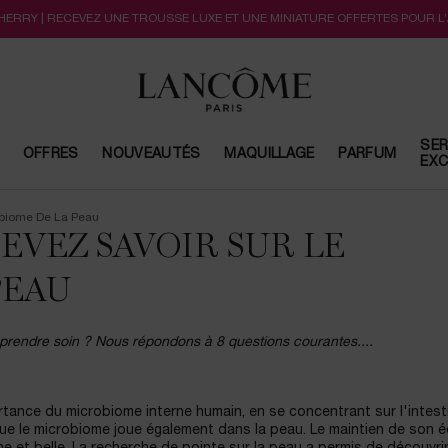
CHERRY | RECEVEZ UNE TROUSSE LUXE ET UNE MINIATURE OFFERTES POUR L
SER
OFFRES
NOUVEAUTÉS
MAQUILLAGE
PARFUM
EXC
obiome De La Peau
EVEZ SAVOIR SUR LE
PEAU
rendre soin ? Nous répondons à 8 questions courantes....
rtance du microbiome interne humain, en se concentrant sur l'intesti
e le microbiome joue également dans la peau. Le maintien de son éq