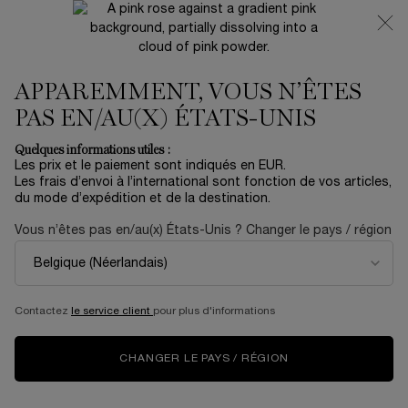
NOUVEAUTÉ 🍒 LA VIE EST BELLE VERY CHERRY |
RECEVEZ UNE TROUSSE LUXE ET UNE MINIATURE
OFFERTES POUR L’ACHAT D’UN FORMAT FULL-SIZE
APPAREMMENT, VOUS N’ÊTES
0
Mon
0 produit
panier
PAS EN/AU(X) ÉTATS-UNIS
Contenu principal
PAGE
SOIN
ABSOLUE, UNE CRÈME AU POUVOIR
Quelques informations utiles :
D’ACCUEIL
TRANSFORMATEUR
Les prix et le paiement sont indiqués en EUR.
ABSOLUE : NOTRE
Les frais d’envoi à l’international sont fonction de vos articles,
du mode d’expédition et de la destination.
QUÊTE POUR CAPTURER
Vous n’êtes pas en/au(x) États-Unis ? Changer le pays / région
LA PUISSANCE DES
PREMIERS CRUS DE
Contactez
le service client
pour plus d'informations
ROSES FRANÇAISES
CHANGER LE PAYS / RÉGION
Découvrez le pouvoir de transformation exceptionnel du soin anti-
âge Absolue.