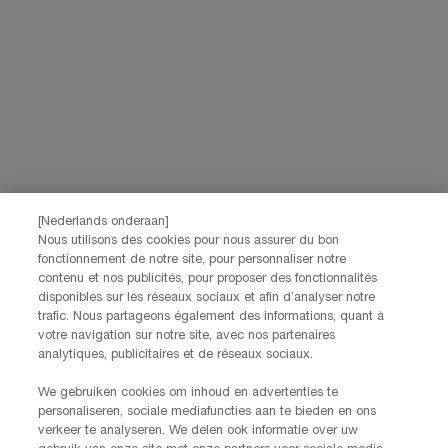
sur les sites web et les réseaux sociaux partenaires, et pour mesurer la
performance de nos activités marketing. Vous pouvez rétracter votre
consentement à tout moment via le lien de désabonnement présent dans
nos communications électroniques. Pour en savoir plus sur le traitement
de vos données et vos droits, consultez notre
Politique de confidentialité.
JE M’INSCRIS
CONTACTEZ-NOUS
[Nederlands onderaan]
Nos services Lancôme sont à votre écoute. N'hésitez pas à
Nous utilisons des cookies pour nous assurer du bon
nous contacter :
fonctionnement de notre site, pour personnaliser notre
contenu et nos publicités, pour proposer des fonctionnalités
Par téléphone: +32 28 44 00 02 (9h00 - 17h00 | Lundi –
disponibles sur les réseaux sociaux et afin d’analyser notre
Vendredi)
trafic. Nous partageons également des informations, quant à
Via e-mail
votre navigation sur notre site, avec nos partenaires
analytiques, publicitaires et de réseaux sociaux.
INFORMATIONS SUR LE FABRICANT
LANCOME PARIS
We gebruiken cookies om inhoud en advertenties te
14, rue Royale - 75008 Paris France
personaliseren, sociale mediafuncties aan te bieden en ons
Info.conso@be.lancome.com
verkeer te analyseren. We delen ook informatie over uw