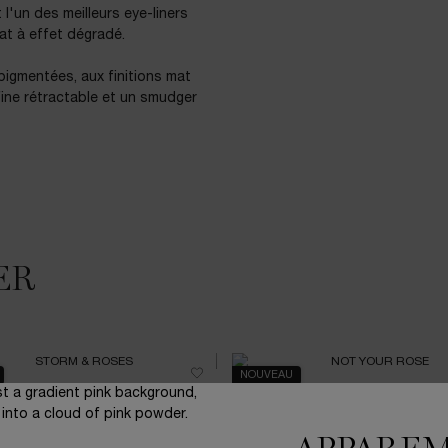
 l'un des meilleurs eye-liners
at à effet dégradé.
 pigmentées, aux finitions mat
fine rétractable et un smudger
ER
NOUVEAU