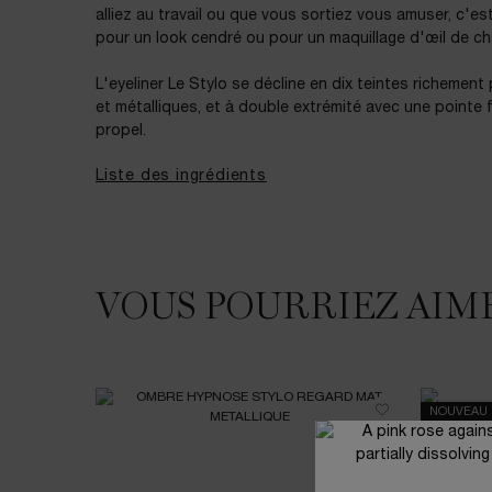
alliez au travail ou que vous sortiez vous amuser, c'est
pour un look cendré ou pour un maquillage d'œil de ch
L'eyeliner Le Stylo se décline en dix teintes richement
et métalliques, et à double extrémité avec une pointe 
propel.
Liste des ingrédients
VOUS POURRIEZ AIM
VOUS POURRIEZ AIMER
NOUVEAU