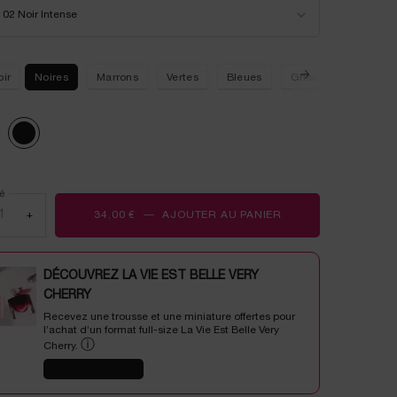
onnez un/une color pour LE STYLO WATERPROOF
Lien
02 Noir Intense
sur
la
même
page.
oir
Noires
Marrons
Vertes
Bleues
Grises
Blanche
ted
 Onyx, 1 of 2
Selected
02 Noir Intense, 2 of 2
é
+
34,00 €
―
AJOUTER AU PANIER
LE STYLO WATERP
DÉCOUVREZ LA VIE EST BELLE VERY
CHERRY
Recevez une trousse et une miniature offertes pour
l’achat d’un format full-size La Vie Est Belle Very
ⓘ
Cherry.
J'EN PROFITE