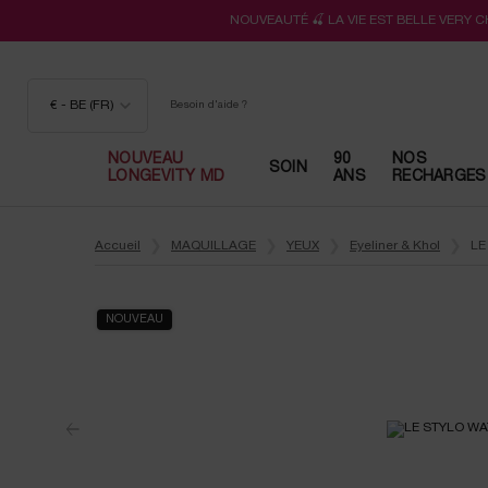
NOUVEAUTÉ 🍒 LA VIE EST BELLE VERY 
€ - BE (FR)
Besoin d'aide ?
NOUVEAU
90
NOS
SOIN
LONGEVITY MD
ANS
RECHARGES
Contenu principal
Accueil
MAQUILLAGE
YEUX
Eyeliner & Khol
LE
NOUVEAU