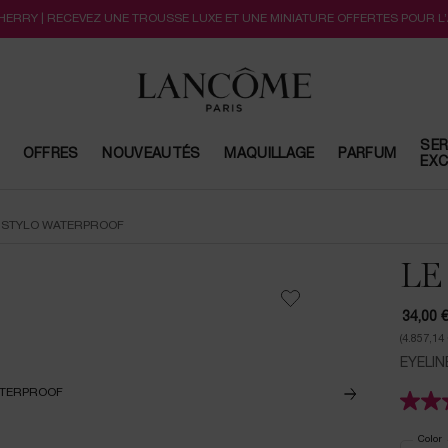
CHERRY | RECEVEZ UNE TROUSSE LUXE ET UNE MINIATURE OFFERTES POUR L
SER
OFFRES
NOUVEAUTÉS
MAQUILLAGE
PARFUM
EXC
 STYLO WATERPROOF
LE
34,00 
(4.857,14 
EYELI
Select
Color
f