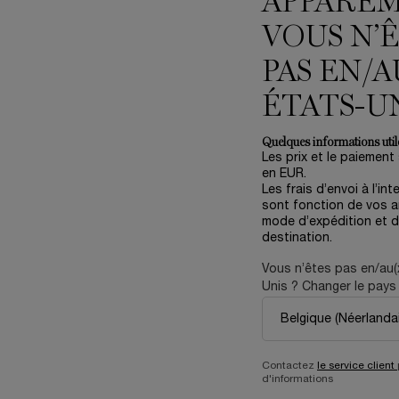
APPARE
VOUS N’
PAS EN/A
ÉTATS-U
Quelques informations utile
Les prix et le paiement
en EUR.
Les frais d’envoi à l’int
STORM & ROSES
NOT YOUR ROSE
sont fonction de vos ar
mode d’expédition et d
solue Le Parfum - Eau de Parfum
✓ Absolue Le Parfum - Eau de P
destination.
One size only
for NOT
5.0
(1)
Vous n’êtes pas en/au(
100 ml
STORM & ROSES
Unis ? Changer le pays 
MÉTALLIQUE
de stock, couleur 25 Platine pour OMBRE HYPNÔSE STYLO REGARD MAT MÉTALLIQU
YPNÔSE STYLO REGARD MAT MÉTALLIQUE, 2 de 2
272,00 €
272,00 €
Contactez
le service client
O REGARD MAT MÉTALLIQUE
AJOUTER AU PANIER
STORM & ROSES
AJOUTER AU PANIER
d'informations