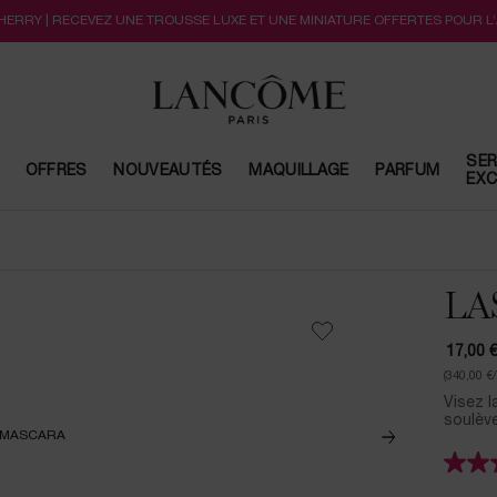
CHERRY | RECEVEZ UNE TROUSSE LUXE ET UNE MINIATURE OFFERTES POUR L
SER
OFFRES
NOUVEAUTÉS
MAQUILLAGE
PARFUM
EXC
LA
17,00 
(340,00 €
Visez l
soulève 