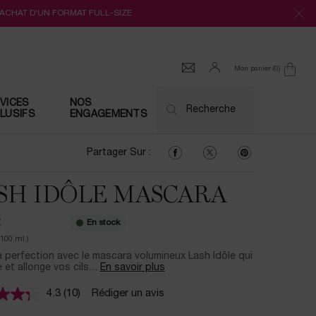
’ACHAT D’UN FORMAT FULL-SIZE
Mon panier
0
0 produit
VICES
NOS
Recherche
LUSIFS
ENGAGEMENTS
Partager Sur : Facebook
Partager Sur : Twitter
Partager Sur : Pi
Partager Sur :
SH IDÔLE MASCARA​
En stock
€
/100 ml.)
a perfection avec le mascara volumineux Lash Idôle qui
et allonge vos cils.​ ...
En savoir plus
4.3
(10)
Rédiger un avis
Lire
10