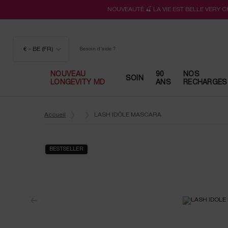
NOUVEAUTÉ 🍒 LA VIE EST BELLE VERY 
€ - BE (FR)
Besoin d'aide ?
NOUVEAU
90
NOS
SOIN
LONGEVITY MD
ANS
RECHARGES
Contenu principal
Accueil
LASH IDÔLE MASCARA​
BESTSELLER