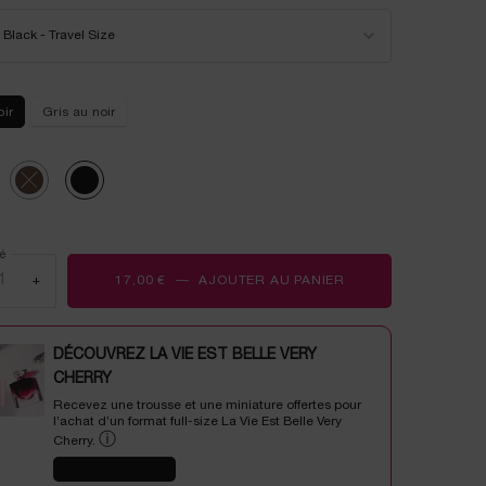
avis.
 a
or LASH IDÔLE MASCARA​
onnez un/une color pour LASH IDÔLE MASCARA​
Lien
Black - Travel Size
sur
la
même
page.
oir
Gris au noir
ted
duct variation is out of stock, 01 Noir, 1 of 3
Selected
The product variation is out of stock, 02 BROWN, 2 of 3
Selected
Black - Travel Size, 3 of 3
é
+
17,00 €
―
AJOUTER AU PANIER
LASH IDÔLE MASCA
DÉCOUVREZ LA VIE EST BELLE VERY
CHERRY
Recevez une trousse et une miniature offertes pour
l’achat d’un format full-size La Vie Est Belle Very
ⓘ
Cherry.
J'EN PROFITE