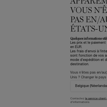
APPARE
VOUS N’
PAS EN/A
ÉTATS-U
Quelques informations utile
Les prix et le paiement
en EUR.
Les frais d’envoi à l’int
BSOLUE LA CRÈME YEUX
L'ABSOLU ROUGE DRAMA 
sont fonction de vos ar
mode d’expédition et d
IGENCE ARTIFICIELLE AU SERVICE DE
TENUE ET CONFORT LONGUE 
destination.
VOTRE REGARD
E DE JOUR
5.0
(1)
Color:
82 - Rouge-Pigalle
Vous n’êtes pas en/au(
One size only
for ABSOLUE LA CRÈME YEUX
Select a colour
for L'ABSOLU RO
Selected
Couleur 82 - Rouge-Pigalle p
Selected
Couleur 158 - RED IS D
Selected
Couleur 196 Frenc
Selected
Couleur 200
Select
Couleu
S
C
Unis ? Changer le pays 
20 ml
49,00 €
Ancien prix
141,00 €
Nouveau prix
84,60 €
Contactez
le service client
W CREAM - CRÈME DE JOUR
AJOUTER AU PANIER
ABSOLUE LA CRÈME YEUX
AJOUTER AU PANIER
L
d'informations