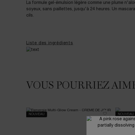
La formule gel-émulsion légère comme une plume n'alourd
soyeux, sans paillettes, jusqu'à 24 heures. Un mascara 
cils.
Liste des ingrédients
VOUS POURRIEZ AIM
VOUS POURRIEZ AIMER
NOUVEAU
NOUVEAU