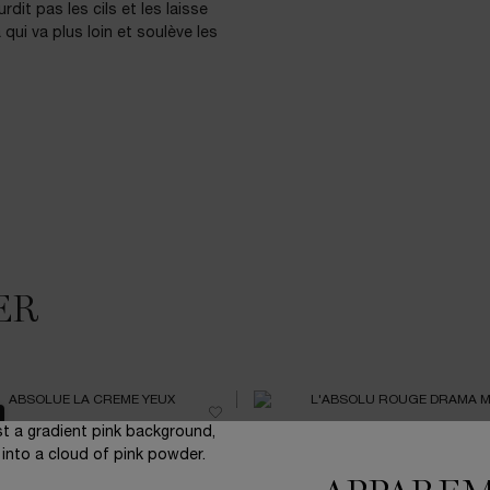
it pas les cils et les laisse
qui va plus loin et soulève les
ER