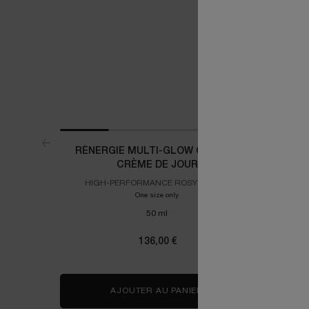
RÉNERGIE MULTI-GLOW CREAM -
A
CRÈME DE JOUR
HIGH-PERFORMANCE ROSY CREAM
L’INTELL
One size only
for Rénergie Multi-Glow Cream - CRÈM
50 ml
136,00 €
AJOUTER AU PANIER
RÉNERGIE MULTI-GLO