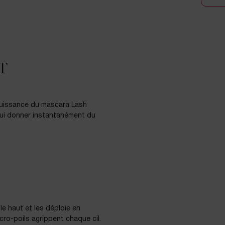
​
 puissance du mascara Lash
 lui donner instantanément du
e haut et les déploie en
icro-poils agrippent chaque cil.