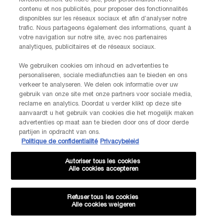
fonctionnement de notre site, pour personnaliser notre
contenu et nos publicités, pour proposer des fonctionnalités
Date de naissance
disponibles sur les réseaux sociaux et afin d’analyser notre
trafic. Nous partageons également des informations, quant à
votre navigation sur notre site, avec nos partenaires
analytiques, publicitaires et de réseaux sociaux.
We gebruiken cookies om inhoud en advertenties te
Je déclare être âgé(e) d'au moins 16 ans et souhaite recevoir des
personaliseren, sociale mediafuncties aan te bieden en ons
offres personnalisées de la part de Kiehl’s, appartenant à L’Oréal
verkeer te analyseren. We delen ook informatie over uw
Benelux, par communication directe par e-mail, ainsi que par le biais
gebruik van onze site met onze partners voor sociale media,
de publicités personnalisées des marques de L’Oréal Benelux sur les
reclame en analytics. Doordat u verder klikt op deze site
*
sites web partenaires et les réseaux sociaux.
aanvaardt u het gebruik van cookies die het mogelijk maken
advertenties op maat aan te bieden door ons of door derde
partijen in opdracht van ons.
*Les données que vous nous fournissez seront utilisées par L'Oréal
Politique de confidentialité
Privacybeleid
Benelux pour gérer votre compte. Elles seront également utilisées, avec
votre consentement ci-dessus, pour enrichir votre profil et vous proposer
des offres personnalisées par communication directe de la part de
Autoriser tous les cookies
Lancôme, ainsi que par le biais de publicités de ses différentes marques
Alle cookies accepteren
sur les sites web et les réseaux sociaux partenaires, et pour mesurer la
performance de nos activités marketing. Vous pouvez rétracter votre
consentement à tout moment via le lien de désabonnement présent dans
Refuser tous les cookies
nos communications électroniques. Pour en savoir plus sur le traitement
Alle cookies weigeren
de vos données et vos droits, consultez notre
Politique de confidentialité.