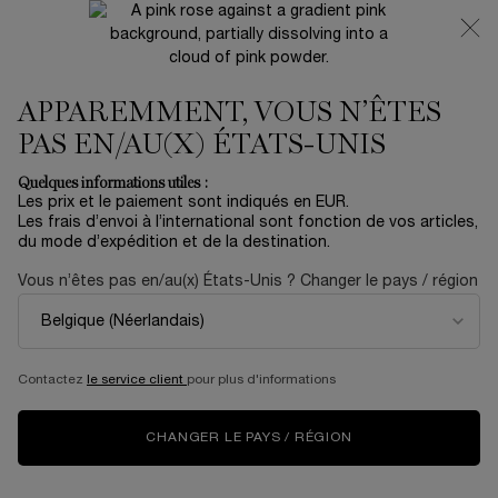
NOUVEAUTÉ 🍒 LA VIE EST BELLE VERY CHERRY |
RECEVEZ UNE TROUSSE LUXE ET UNE MINIATURE
OFFERTES POUR L’ACHAT D’UN FORMAT FULL-SIZE
APPAREMMENT, VOUS N’ÊTES
0
Mon
0 produit
panier
PAS EN/AU(X) ÉTATS-UNIS
Contenu principal
Accueil
Coffrets
Quelques informations utiles :
Les prix et le paiement sont indiqués en EUR.
LA VIE EST BELLE L'ELIXIR
Les frais d’envoi à l’international sont fonction de vos articles,
du mode d’expédition et de la destination.
COFFRET 50ML
Vous n’êtes pas en/au(x) États-Unis ? Changer le pays / région
141,00 €
En rupture
En cette période de fêtes, embarquez pour un voyage
extraordinaire de Paris au bonheur, la destinati ...
En savoir
plus
Contactez
le service client
pour plus d'informations
5.0
(1)
Rédiger un avis
Lire
CHANGER LE PAYS / RÉGION
1
avis.
Lien
sur
NOUVEAUTÉ