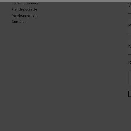
consommateurs
V
Prendre soin de
l’environnement
Carrières
P
D