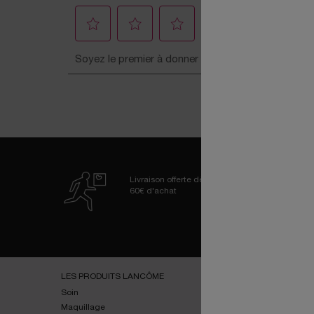
Livraison offerte dès
60€ d'achat
Navigation de bas de page
LES PRODUITS LANCÔME
SERVICES
Soin
E-youth Finder
Maquillage
Essai virtuel