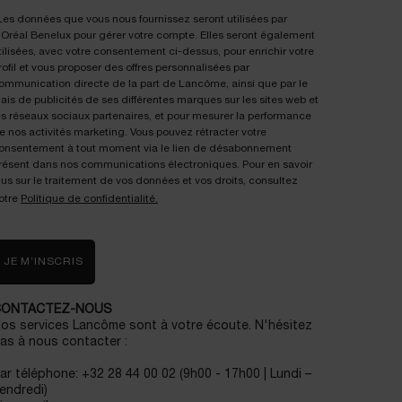
Les données que vous nous fournissez seront utilisées par
'Oréal Benelux pour gérer votre compte. Elles seront également
tilisées, avec votre consentement ci-dessus, pour enrichir votre
rofil et vous proposer des offres personnalisées par
ommunication directe de la part de Lancôme, ainsi que par le
iais de publicités de ses différentes marques sur les sites web et
es réseaux sociaux partenaires, et pour mesurer la performance
e nos activités marketing. Vous pouvez rétracter votre
onsentement à tout moment via le lien de désabonnement
résent dans nos communications électroniques. Pour en savoir
lus sur le traitement de vos données et vos droits, consultez
otre
Politique de confidentialité.
JE M’INSCRIS
CONTACTEZ-NOUS
os services Lancôme sont à votre écoute. N'hésitez
as à nous contacter :
ar téléphone: +32 28 44 00 02 (9h00 - 17h00 | Lundi –
endredi)