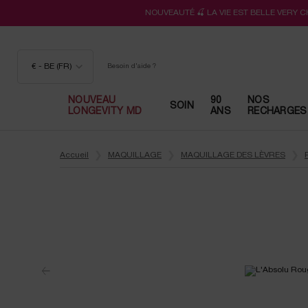
NOUVEAUTÉ 🍒 LA VIE EST BELLE VERY 
€ - BE (FR)
Besoin d'aide ?
NOUVEAU
90
NOS
SOIN
LONGEVITY MD
ANS
RECHARGES
Contenu principal
Accueil
MAQUILLAGE
MAQUILLAGE DES LÈVRES