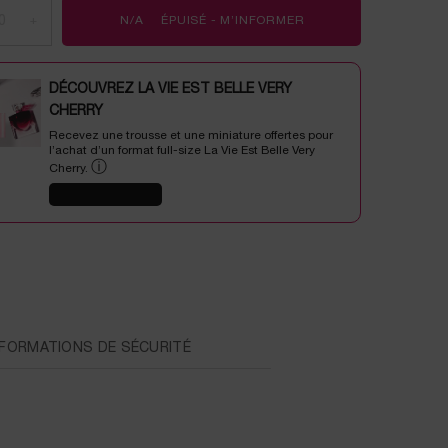
+
N/A
ÉPUISÉ - M’INFORMER
LORSQUE LE/LA L'AB
DÉCOUVREZ LA VIE EST BELLE VERY
CHERRY
Recevez une trousse et une miniature offertes pour
l’achat d’un format full-size La Vie Est Belle Very
ⓘ
Cherry.
J'EN PROFITE
NFORMATIONS DE SÉCURITÉ