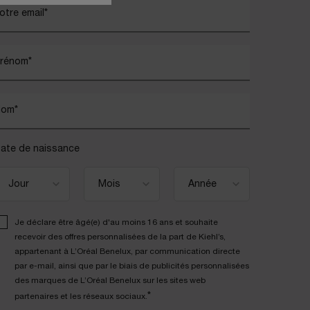
otre email
*
rénom
*
Nom
*
ate de naissance
Je déclare être âgé(e) d'au moins 16 ans et souhaite
recevoir des offres personnalisées de la part de Kiehl’s,
appartenant à L’Oréal Benelux, par communication directe
par e-mail, ainsi que par le biais de publicités personnalisées
des marques de L’Oréal Benelux sur les sites web
*
partenaires et les réseaux sociaux.