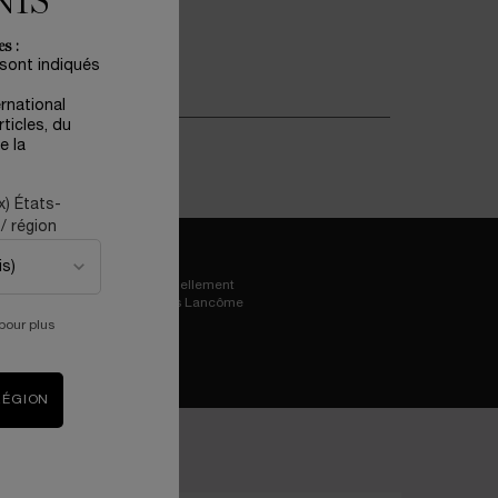
NIS
s :
 sont indiqués
ernational
ticles, du
e la
x) États-
/ région
Essayez virtuellement
les iconiques Lancôme
pour plus
RÉGION
)
Champ Obligatoire