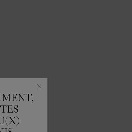
MMENT,
ÊTES
U(X)