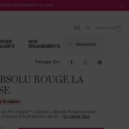
’ACHAT D’UN FORMAT FULL-SIZE
Mon panier
0
0 produit
VICES
NOS
Recherche
LUSIFS
ENGAGEMENTS
Partager Sur : Facebook
Partager Sur : Twitter
Partager Sur : Pi
Partager Sur :
ABSOLU ROUGE LA
SE
En rupture
e en Pro-Xylane™, la Base L'Absolu Rouge procure
 6 heures d'hydratation. Après ...
En savoir plus
é