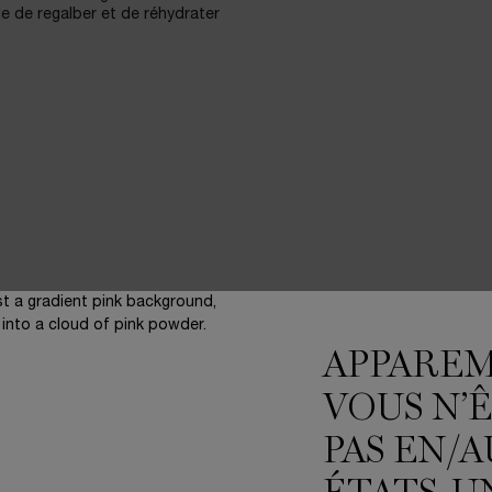
e de regalber et de réhydrater
APPARE
VOUS N’
PAS EN/A