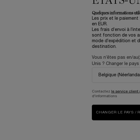
ÉTATS-U
Quelques informations utile
Les prix et le paiement
en EUR.
Les frais d’envoi à l’int
sont fonction de vos ar
mode d’expédition et d
destination.
Vous n’êtes pas en/au(
Unis ? Changer le pays 
3 échantillons
offerts pour
toute commande
Contactez
le service client
d'informations
CHANGER LE PAYS / 
ENGAGEMENTS
(*
Write Her Future
Accompagner nos