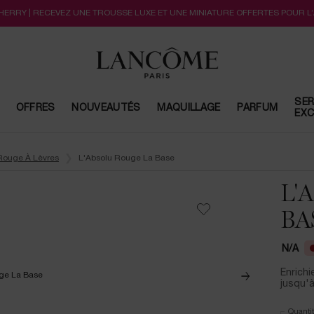
CHERRY | RECEVEZ UNE TROUSSE LUXE ET UNE MINIATURE OFFERTES POUR L
SER
OFFRES
NOUVEAUTÉS
MAQUILLAGE
PARFUM
EXC
Rouge À Lèvres
L'Absolu Rouge La Base
L'
BA
N/A
Enrichi
jusqu'à
Quantit