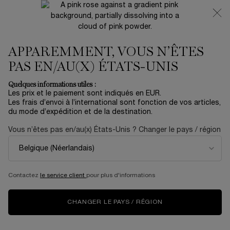
NOUVEAUTÉ 🍒 LA VIE EST BELLE VERY CHERRY |
RECEVEZ UNE TROUSSE LUXE ET UNE MINIATURE
OFFERTES POUR L’ACHAT D’UN FORMAT FULL-SIZE
APPAREMMENT, VOUS N’ÊTES
0
Mon
0 produit
panier
PAS EN/AU(X) ÉTATS-UNIS
Contenu principal
Accueil
Summer With Lancôme
Quelques informations utiles :
Les prix et le paiement sont indiqués en EUR.
JUICY TUBES ORIGINAL
Les frais d’envoi à l’international sont fonction de vos articles,
du mode d’expédition et de la destination.
25,00 €
En stock
Vous n’êtes pas en/au(x) États-Unis ? Changer le pays / région
(166,67 €/100 ml.)
Exclusivité Online, Seulement sur lancome.fr --> Exclusivité
Online, Seulement sur lancome.fr ...
En savoir plus
4.8
(19)
Rédiger un avis
Contactez
le service client
pour plus d'informations
Lire
19
avis.
Lien
CHANGER LE PAYS / RÉGION
sur
la
même