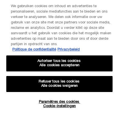
We gebruiken cookies om inhoud en advertenties te
personaliseren, sociale mediafuncties aan te bieden en ons
verkeer te analyseren. We delen ook informatie over uw
gebruik van onze site met onze partners voor sociale media,
reclame en analytics. Doordat u verder klikt op deze site
aanvaardt u het gebruik van cookies die het mogelijk maken
advertenties op maat aan te bieden door ons of door derde
INFORMATIONS DE SÉCURITÉ
Informations de sécurité
partijen in opdracht van ons.
Politique de confidentialité
Privacybeleid
PRÉCAUTIONS D’EMPLOI : INFLAMMABLE JUSQU’À SÉCHAGE.
Autoriser tous les cookies
À TENIR À L’ÉCART DE LA FLAMME OU DE LA CHALEUR. ÉVITER
Alle cookies accepteren
DE VAPORISER VERS LES YEUX.
Refuser tous les cookies
Alle cookies weigeren
Revenir à la page précédente
Paramètres des cookies
Quantité
Cookie-instellingen
−
+
101,40 €
ÉPUISÉ - M’INFORMER
LORSQUE 
Livraison offerte dès
3 échantillons
Essayez virtuellement
60€ d'achat
offerts pour
les iconiques Lancôme