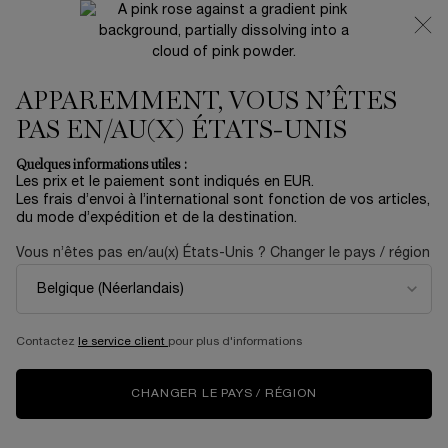
NOUVEAUTÉ 🍒 LA VIE EST BELLE VERY CHERRY |
RECEVEZ UNE TROUSSE LUXE ET UNE MINIATURE
OFFERTES POUR L’ACHAT D’UN FORMAT FULL-SIZE
APPAREMMENT, VOUS N’ÊTES
0
Mon
0 produit
panier
PAS EN/AU(X) ÉTATS-UNIS
Contenu principal
Accueil
OUTLET
Quelques informations utiles :
Les prix et le paiement sont indiqués en EUR.
IDÔLE
Les frais d’envoi à l’international sont fonction de vos articles,
du mode d’expédition et de la destination.
101,40 €
En rupture
169,00 €
Vous n’êtes pas en/au(x) États-Unis ? Changer le pays / région
Ancien prix
Nouveau prix
(101,40 €/100 ml.)
REJOIGNEZ LES IDÔLES DE DEMAIN Lancôme poursuit la
saga Idôle avec un nouveau parfum engagé et ...
En savoir
plus
Contactez
le service client
pour plus d'informations
5.0
(5)
Rédiger un avis
Lire
5
avis.
CHANGER LE PAYS / RÉGION
Lien
sur
NOUVEAUTÉ
la