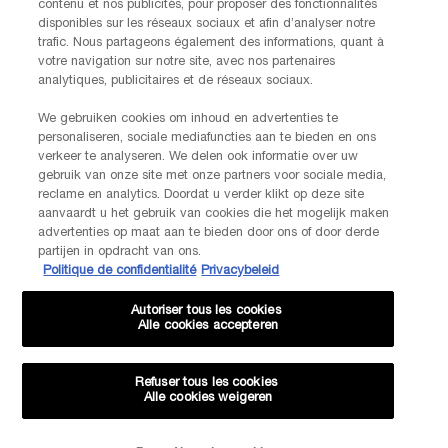
contenu et nos publicités, pour proposer des fonctionnalités
disponibles sur les réseaux sociaux et afin d’analyser notre
INFORMATIONS SUR LE FABRICANT
trafic. Nous partageons également des informations, quant à
LANCOME PARIS
votre navigation sur notre site, avec nos partenaires
14, rue Royale - 75008 Paris France
analytiques, publicitaires et de réseaux sociaux.
Info.conso@be.lancome.com
We gebruiken cookies om inhoud en advertenties te
personaliseren, sociale mediafuncties aan te bieden en ons
Options d'achat
verkeer te analyseren. We delen ook informatie over uw
gebruik van onze site met onze partners voor sociale media,
reclame en analytics. Doordat u verder klikt op deze site
€ - BE (FR)
aanvaardt u het gebruik van cookies die het mogelijk maken
advertenties op maat aan te bieden door ons of door derde
partijen in opdracht van ons.
Politique de confidentialité
Privacybeleid
© Lancôme
Autoriser tous les cookies
Alle cookies accepteren
Refuser tous les cookies
Alle cookies weigeren
Plan du site
CGU
Politique de confidentialité
FAQ
Conditions générales de vente
Contactez-nous
-20% SUR VOTRE 1ÈRE COMMANDE*