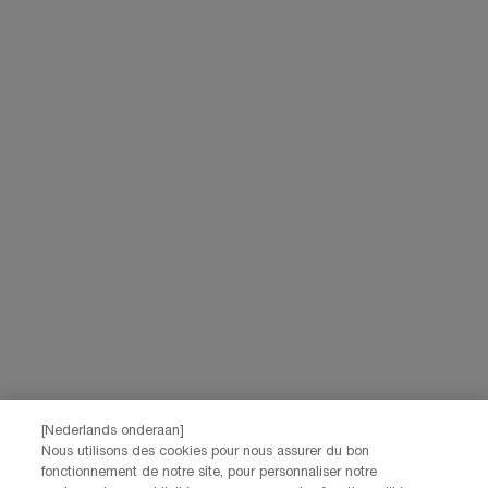
*Les données que vous nous fournissez seront utilisées par L'Oréal
Benelux pour gérer votre compte. Elles seront également utilisées, avec
votre consentement ci-dessus, pour enrichir votre profil et vous proposer
des offres personnalisées par communication directe de la part de
Lancôme, ainsi que par le biais de publicités de ses différentes marques
sur les sites web et les réseaux sociaux partenaires, et pour mesurer la
performance de nos activités marketing. Vous pouvez rétracter votre
consentement à tout moment via le lien de désabonnement présent dans
nos communications électroniques. Pour en savoir plus sur le traitement
de vos données et vos droits, consultez notre
Politique de confidentialité.
JE M’INSCRIS
CONTACTEZ-NOUS
Nos services Lancôme sont à votre écoute. N'hésitez pas à
nous contacter :
Par téléphone: +32 28 44 00 02 (9h00 - 17h00 | Lundi –
[Nederlands onderaan]
Vendredi)
Nous utilisons des cookies pour nous assurer du bon
Via e-mail
fonctionnement de notre site, pour personnaliser notre