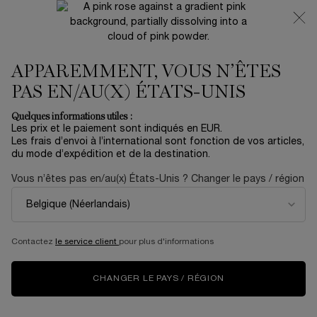
NOUVEAUTÉ 🍒 LA VIE EST BELLE VERY CHERRY |
RECEVEZ UNE TROUSSE LUXE ET UNE MINIATURE
OFFERTES POUR L’ACHAT D’UN FORMAT FULL-SIZE
APPAREMMENT, VOUS N’ÊTES
0
Mon
0 produit
panier
PAS EN/AU(X) ÉTATS-UNIS
Contenu principal
Accueil
Idole Must Haves
Quelques informations utiles :
Trier par
TRIER PAR
Les prix et le paiement sont indiqués en EUR.
22 produits
TOP RATED
AFFINER
MENU DE FILTRAGE
Les frais d’envoi à l’international sont fonction de vos articles,
du mode d’expédition et de la destination.
Vous n’êtes pas en/au(x) États-Unis ? Changer le pays / région
BESTSELLER
NOUVEAU
Contactez
le service client
pour plus d'informations
CHANGER LE PAYS / RÉGION