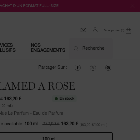
’ACHAT D’UN FORMAT FULL-SIZE
Mon panier
0
0 produit
VICES
NOS
Recherche
LUSIFS
ENGAGEMENTS
Partager Sur : Facebook
Partager Sur : Twitter
Partager Sur : Pi
Partager Sur :
FLAMED A ROSE
En stock
 €
163,20 €
prix
u prix
/100 ml.)
lue Le Parfum - Eau de Parfum
e available:
100 ml
-
272,00 €
163,20 €
(163,20 €/100 ml.)
Ancien prix
Nouveau prix
100 ml