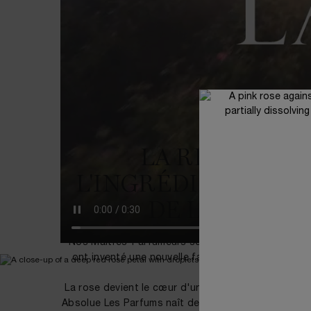
LA RÉINVENT
L'INGRÉDIENT EM
DE LA PARFU
Nos Maîtres-Parfumeurs se sont affranchis de la p
ont inventé une nouvelle façon de construire un 
halo.
DÉCOUVREZ LA COLLECTION ABSOLUE LES PARFUMS​
La rose devient le cœur d'une symphonie olfactive.
Absolue Les Parfums naît de la fusion de la rose e