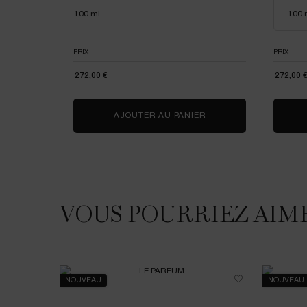
100 ml
PRIX
PRIX
272,00 €
272,00 
AJOUTER AU PANIER
1001 ROSES
VOUS POURRIEZ AIM
VOUS POURRIEZ AIMER
NOUVEAU
NOUVEAU