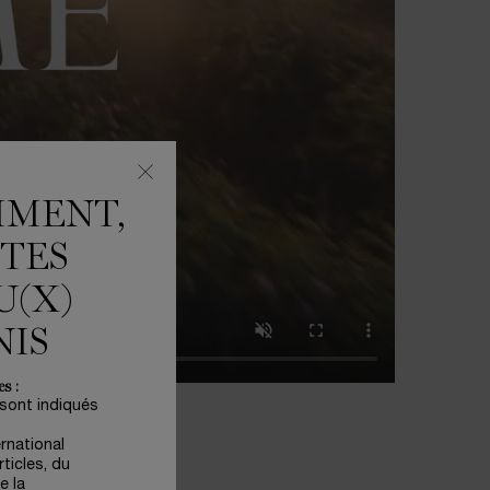
MMENT,
ÊTES
U(X)
NIS
s :
 sont indiqués
ernational
ticles, du
e la