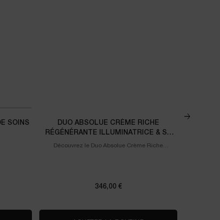
DE SOINS
DUO ABSOLUE CRÈME RICHE
DUO LA V
RÉGÉNÉRANTE ILLUMINATRICE & SA
RECHARGE
Découvrez le Duo Absolue Crème Riche
La Fragranc
Régénérante Illuminatrice & la Recharge.
e Est Belle Coffret de soins corporels 50ml
346,00 €