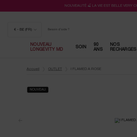
NOUVEAUTÉ 🍒 LA VIE EST BELLE VERY 
€ - BE (FR)
Besoin d'aide ?
NOUVEAU
90
NOS
SOIN
LONGEVITY MD
ANS
RECHARGES
Contenu principal
Accueil
OUTLET
I FLAMED A ROSE
NOUVEAU