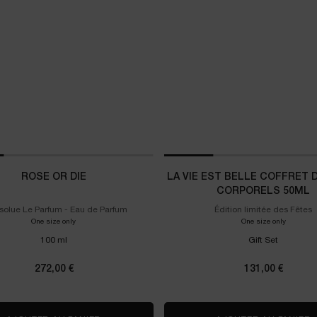
ROSE OR DIE
LA VIE EST BELLE COFFRET 
CORPORELS 50ML
solue Le Parfum - Eau de Parfum
Édition limitée des Fêtes
One size only
for ROSE OR DIE
One size only
for La Vi
100 ml
Gift Set
272,00 €
131,00 €