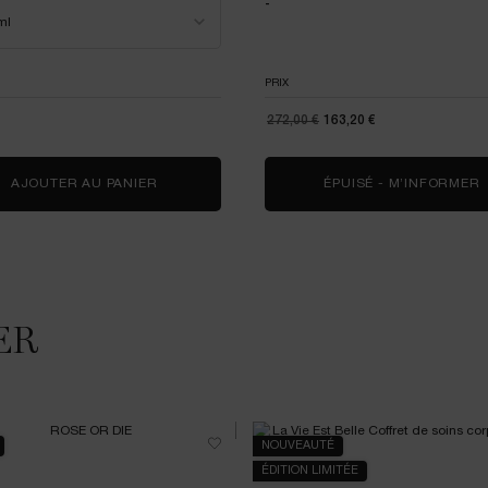
-
PRIX
€
ANCIEN PRIX
NOUVEAU PRIX
272,00 €
163,20 €
AJOUTER AU PANIER
6AM ROSE
ÉPUISÉ - M’INFORMER
ER
NOUVEAUTÉ
ÉDITION LIMITÉE