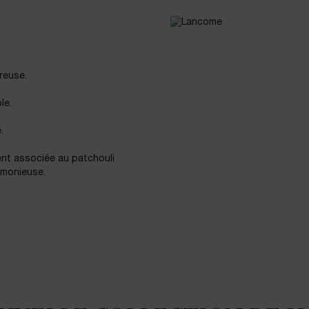
reuse.
le.
.
ent associée au patchouli
armonieuse.