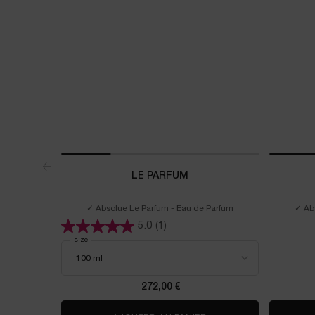
LE PARFUM
✓ Absolue Le Parfum - Eau de Parfum
✓ Ab
5.0
(1)
Select a
size
for LE PARFUM
272,00 €