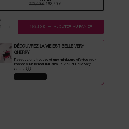
Selected
, 1 of 1
272,00 €
Ancien prix
Nouveau prix
163,20 €
é
+
163,20 €
―
AJOUTER AU PANIER
I FLAMED A ROSE
DÉCOUVREZ LA VIE EST BELLE VERY
CHERRY
Recevez une trousse et une miniature offertes pour
l’achat d’un format full-size La Vie Est Belle Very
ⓘ
Cherry.
J'EN PROFITE