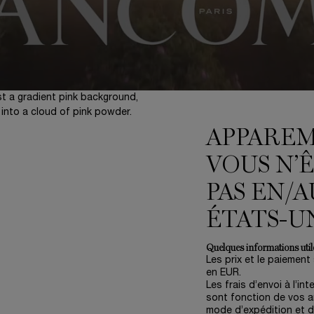
APPARE
ION DE
VOUS N’
BLÉMATIQUE
PAS EN/A
MERIE
ÉTATS-U
yramide olfactive classique et
Quelques informations utile
parfum avec la construction en
Les prix et le paiement
en EUR.
Les frais d’envoi à l’int
 Chaque parfum de la collection
sont fonction de vos ar
xclusive Lancôme et d'un élément
mode d’expédition et d