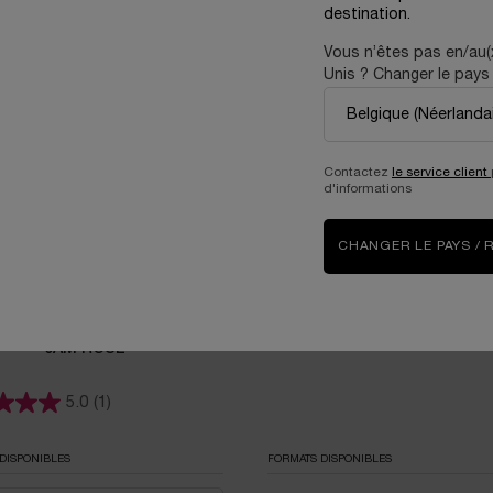
ine de la rose.
destination.
Vous n’êtes pas en/au(
RFUMS
Unis ? Changer le pays 
Contactez
le service client
d'informations
CHANGER LE PAYS / 
6AM ROSE
5.0
(1)
DISPONIBLES
FORMATS DISPONIBLES
a
r 6AM ROSE