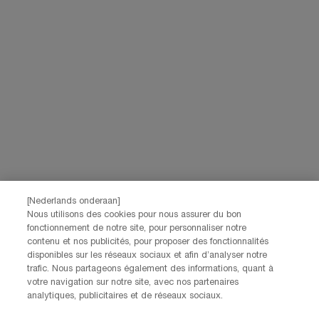
Navigation de bas de page
(*)
Champ Obligatoire
Votre email
*
Prénom
*
[Nederlands onderaan]
Nom
*
Nous utilisons des cookies pour nous assurer du bon
fonctionnement de notre site, pour personnaliser notre
contenu et nos publicités, pour proposer des fonctionnalités
Date de naissance
disponibles sur les réseaux sociaux et afin d’analyser notre
trafic. Nous partageons également des informations, quant à
votre navigation sur notre site, avec nos partenaires
analytiques, publicitaires et de réseaux sociaux.