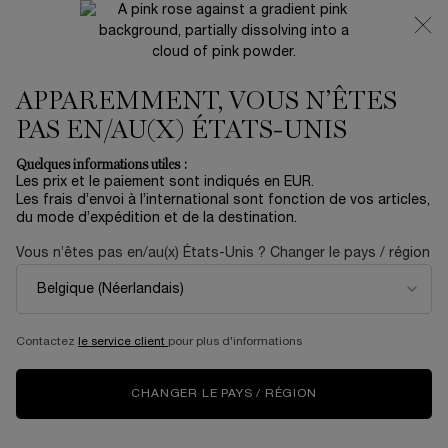
NOUVEAUTÉ 🍒 LA VIE EST BELLE VERY CHERRY |
RECEVEZ UNE TROUSSE LUXE ET UNE MINIATURE
OFFERTES POUR L’ACHAT D’UN FORMAT FULL-SIZE
APPAREMMENT, VOUS N’ÊTES
0
Mon
0 produit
panier
PAS EN/AU(X) ÉTATS-UNIS
Contenu principal
Accueil
Coffrets
Quelques informations utiles :
Les prix et le paiement sont indiqués en EUR.
HYPNÔSE MASCARA SET WITH
Les frais d’envoi à l’international sont fonction de vos articles,
du mode d’expédition et de la destination.
ADVANCED GENEFIQUE &
Vous n’êtes pas en/au(x) États-Unis ? Changer le pays / région
ADVANCED GENEFIQUE EYES
46,00 €
Seulement 5 unité(s) en stock
(46,00 €/kit.)
Contactez
le service client
pour plus d'informations
HYPNÔSE MASCARA, ADVANCED GÉNIFIQUE VISAGE &
YEUX
CHANGER LE PAYS / RÉGION
5.0
(1)
Rédiger un avis
Lire
1
avis.