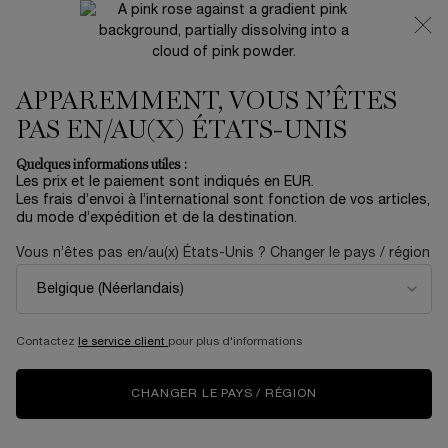
NOUVEAUTÉ 🍒 LA VIE EST BELLE VERY CHERRY |
RECEVEZ UNE TROUSSE LUXE ET UNE MINIATURE
OFFERTES POUR L’ACHAT D’UN FORMAT FULL-SIZE
APPAREMMENT, VOUS N’ÊTES
0
Mon
0 produit
panier
PAS EN/AU(X) ÉTATS-UNIS
Contenu principal
Accueil
Summer With Lancôme
Quelques informations utiles :
Les prix et le paiement sont indiqués en EUR.
CRAYON KHÔL
Les frais d’envoi à l’international sont fonction de vos articles,
du mode d’expédition et de la destination.
33,00 €
En stock
Vous n’êtes pas en/au(x) États-Unis ? Changer le pays / région
(916,67 €/50 g.)
Soulignez et sublimez facilement votre regard avec le
Crayon Khôl, un eyeliner pointe fine pour une ...
En savoir
plus
Contactez
le service client
pour plus d'informations
5.0
(2)
Rédiger un avis
Lire
2
avis.
CHANGER LE PAYS / RÉGION
Lien
sur
BESTSELLER
la