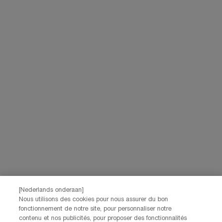
Livraison offerte dès
3 échantillons
Essayez virtuellement
60€ d'achat
offerts pour
les iconiques Lancôme
toute commande
Navigation de bas de page
(*)
Champ Obligatoire
Votre email
*
Prénom
*
[Nederlands onderaan]
Nom
*
Nous utilisons des cookies pour nous assurer du bon
fonctionnement de notre site, pour personnaliser notre
contenu et nos publicités, pour proposer des fonctionnalités