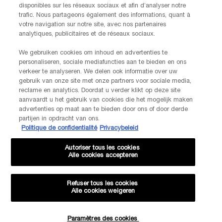
Date de naissance
disponibles sur les réseaux sociaux et afin d’analyser notre
trafic. Nous partageons également des informations, quant à
votre navigation sur notre site, avec nos partenaires
analytiques, publicitaires et de réseaux sociaux.
We gebruiken cookies om inhoud en advertenties te
Je déclare être âgé(e) d'au moins 16 ans et souhaite recevoir des
personaliseren, sociale mediafuncties aan te bieden en ons
offres personnalisées de la part de Kiehl’s, appartenant à L’Oréal
verkeer te analyseren. We delen ook informatie over uw
Benelux, par communication directe par e-mail, ainsi que par le biais
gebruik van onze site met onze partners voor sociale media,
de publicités personnalisées des marques de L’Oréal Benelux sur les
reclame en analytics. Doordat u verder klikt op deze site
*
sites web partenaires et les réseaux sociaux.
aanvaardt u het gebruik van cookies die het mogelijk maken
advertenties op maat aan te bieden door ons of door derde
partijen in opdracht van ons.
*Les données que vous nous fournissez seront utilisées par L'Oréal
Politique de confidentialité
Privacybeleid
Benelux pour gérer votre compte. Elles seront également utilisées, avec
votre consentement ci-dessus, pour enrichir votre profil et vous proposer
des offres personnalisées par communication directe de la part de
Autoriser tous les cookies
Lancôme, ainsi que par le biais de publicités de ses différentes marques
Alle cookies accepteren
sur les sites web et les réseaux sociaux partenaires, et pour mesurer la
performance de nos activités marketing. Vous pouvez rétracter votre
consentement à tout moment via le lien de désabonnement présent dans
Refuser tous les cookies
nos communications électroniques. Pour en savoir plus sur le traitement
Alle cookies weigeren
de vos données et vos droits, consultez notre
Politique de confidentialité.
Paramètres des cookies
Quantité