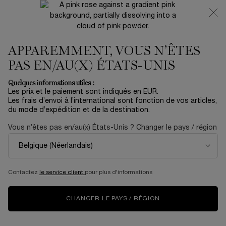
NOUVEAUTÉ 🍒 LA VIE EST BELLE VERY CHERRY |
RECEVEZ UNE TROUSSE LUXE ET UNE MINIATURE
OFFERTES POUR L’ACHAT D’UN FORMAT FULL-SIZE
APPAREMMENT, VOUS N’ÊTES
0
Mon
0 produit
panier
PAS EN/AU(X) ÉTATS-UNIS
Contenu principal
...
OFFRES
Soldes D'hiver
Quelques informations utiles :
Les prix et le paiement sont indiqués en EUR.
COFFRET RÉNERGIE MULTI-
Les frais d’envoi à l’international sont fonction de vos articles,
du mode d’expédition et de la destination.
LIFT ULTRA 50ML
Vous n’êtes pas en/au(x) États-Unis ? Changer le pays / région
130,00 €
En rupture
(130,00 €/kit.)
Offrez l'extraordinaire avec Lancôme Pour les fêtes de fin
d’année et leurs précieux moments de p ...
En savoir plus
Contactez
le service client
pour plus d'informations
5.0
(1)
Rédiger un avis
Lire
1
CHANGER LE PAYS / RÉGION
avis.
Lien
sur