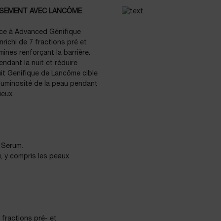
LISSEMENT AVEC LANCÔME
râce à Advanced Génifique
richi de 7 fractions pré et
ines renforçant la barrière.
ndant la nuit et réduire
nuit Genifique de Lancôme cible
a luminosité de la peau pendant
ieux.
e Serum.
, y compris les peaux
 fractions pré- et