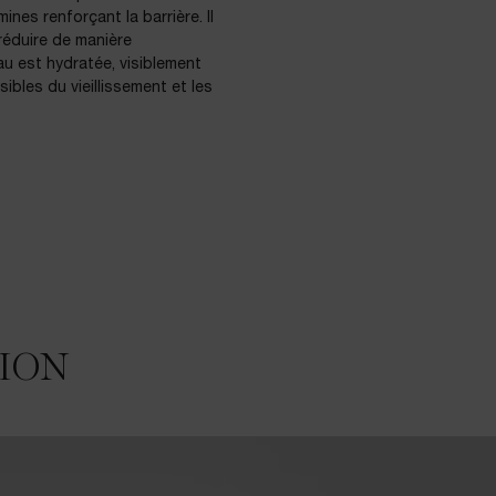
nes renforçant la barrière. Il
 réduire de manière
eau est hydratée, visiblement
sibles du vieillissement et les
TION