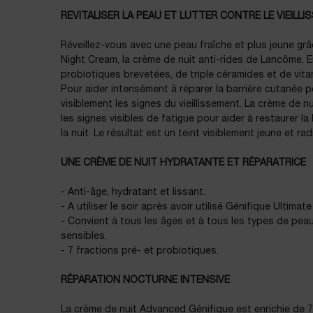
REVITALISER LA PEAU ET LUTTER CONTRE LE VIEIL
Réveillez-vous avec une peau fraîche et plus jeune g
Night Cream, la crème de nuit anti-rides de Lancôme. En
probiotiques brevetées, de triple céramides et de vitam
Pour aider intensément à réparer la barrière cutanée pe
visiblement les signes du vieillissement. La crème de 
les signes visibles de fatigue pour aider à restaurer l
la nuit. Le résultat est un teint visiblement jeune et rad
UNE CRÈME DE NUIT HYDRATANTE ET RÉPARATRICE
- Anti-âge, hydratant et lissant.
- A utiliser le soir après avoir utilisé Génifique Ultimat
- Convient à tous les âges et à tous les types de peau
sensibles.
- 7 fractions pré- et probiotiques.
RÉPARATION NOCTURNE INTENSIVE
La crème de nuit Advanced Génifique est enrichie de 7