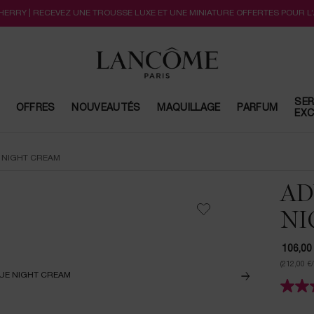
CHERRY | RECEVEZ UNE TROUSSE LUXE ET UNE MINIATURE OFFERTES POUR L
SER
OFFRES
NOUVEAUTÉS
MAQUILLAGE
PARFUM
EXC
 NIGHT CREAM
AD
NI
106,00
(212,00 €