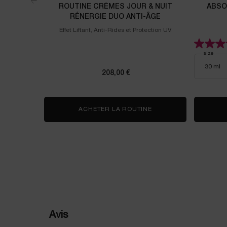
ROUTINE CRÈMES JOUR & NUIT
ABSO
RÉNERGIE DUO ANTI-ÂGE
Effet Liftant, Anti-Rides et Protection UV.
Select a
size
for A
208,00 €
ACHETER LA ROUTINE
ROUTINE CRÈMES JOU
PDP Reviews