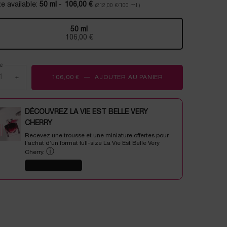
e available:
50 ml
-
106,00 €
(212,00 €/100 ml.)
Lien
sur
la
50 ml
même
Selected
, 1 of 1
106,00 €
page.
é
+
106,00 €
―
AJOUTER AU PANIER
ADVANCED GÉNIFI
DÉCOUVREZ LA VIE EST BELLE VERY
CHERRY
Recevez une trousse et une miniature offertes pour
l’achat d’un format full-size La Vie Est Belle Very
ⓘ
Cherry.
J'EN PROFITE