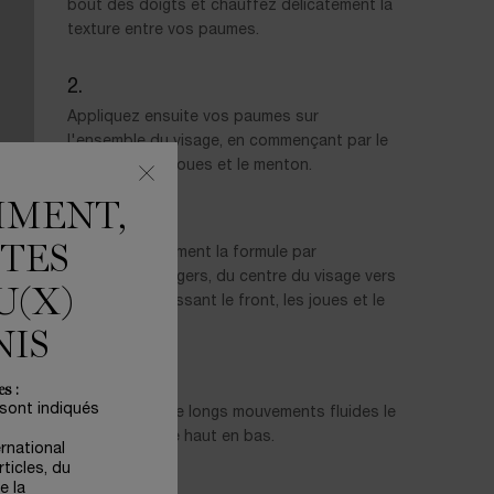
bout des doigts et chauffez délicatement la
texture entre vos paumes.
Appliquez ensuite vos paumes sur
l'ensemble du visage, en commençant par le
front, puis les joues et le menton.
MMENT,
ÊTES
Massez doucement la formule par
mouvements légers, du centre du visage vers
U(X)
l'extérieur, en lissant le front, les joues et le
menton.
NIS
s :
 sont indiqués
Terminez par de longs mouvements fluides le
long du cou, de haut en bas.
ernational
ticles, du
e la