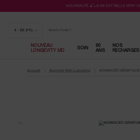
NOUVEAUTÉ 🍒 LA VIE EST BELLE VERY 
€ - BE (FR)
Besoin d'aide ?
NOUVEAU
90
NOS
SOIN
LONGEVITY MD
ANS
RECHARGES
Contenu principal
Accueil
Summer With Lancôme
ADVANCED GÉNIFIQUE