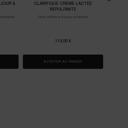
JOUR &
CLARIFIQUE CRÈME LACTÉE
DUO RÉNE
REPULPANTE
Sensibles.
Teint uniforme & peau éclatante
Sérum Haute
des résult
110,00 €
HYDRAZEN DUO HYDRATANT JOUR & NUIT
AJOUTER AU PANIER
CLARIFIQUE CRÈME LA