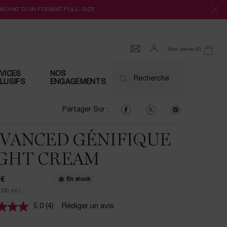
’ACHAT D’UN FORMAT FULL-SIZE
Mon panier
0
0 produit
VICES
NOS
Recherche
LUSIFS
ENGAGEMENTS
Partager Sur : Facebook
Partager Sur : Twitter
Partager Sur : Pi
Partager Sur :
VANCED GÉNIFIQUE
GHT CREAM
En stock
 €
/100 ml.)
5.0
(4)
Rédiger un avis
Lire
4
avis.