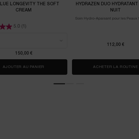
LUE LONGEVITY THE SOFT
HYDRAZEN DUO HYDRATANT 
CREAM
NUIT
Soin Hydro-Apaisant pour les Peaux 
5.0
(1)
bsolue Longevity The Soft Cream
112,00 €
150,00 €
R & NUIT RÉNERGIE DUO ANTI-ÂGE
AJOUTER AU PANIER
ABSOLUE LONGEVITY THE SOFT CREAM
ACHETER LA ROUTINE