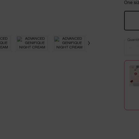
One siz
Quantit
−